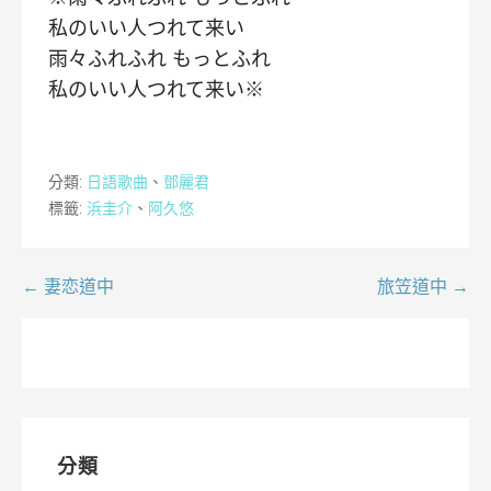
私のいい人つれて来い
雨々ふれふれ もっとふれ
私のいい人つれて来い※
分類:
日語歌曲
、
鄧麗君
標籤:
浜圭介
、
阿久悠
文
← 妻恋道中
旅笠道中 →
章
導
覽
分類