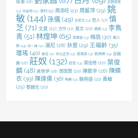
劉家昌
(87)
古月
(89)
侯湘
(18)
古賀政男
姚
周藍萍
(29)
周添旺
(23)
吳村
(15)
(13)
司徒明
(12)
敏
(144)
慎
孫儀
(49)
愁人
(17)
左宏元
(13)
芝
(71)
李雋
文夏
(22)
易文
(20)
方忭
(17)
曉燕
(13)
林煌坤
(65)
青
(51)
梅翁
(30)
梁樂音
(13)
楊三
王福齡
(35)
湯尼
(28)
狄薏
(29)
郎
(14)
洪一峰
(12)
瓊瑤
(40)
莊啟
米山正夫
(13)
翁清溪
(13)
翁炳榮
(14)
秦冠
(12)
莊奴
(132)
葉俊
葉佳修
(20)
勝
(16)
莊宏
(14)
麟
(48)
陳蝶
陳歌辛
(26)
鄧雨賢
(20)
蔣榮伊
(18)
衣
(39)
陳達儒
(36)
黃敏
駱明道
(21)
陶秦
(13)
(25)
黎錦光
(20)