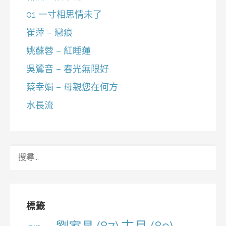
01 一寸相思情未了
崔萍 – 戀痕
姚蘇蓉 – 紅睡蓮
吳鶯音 – 春光無限好
蔡幸娟 – 母親您在何方
水長流
搜
尋
關
鍵
字:
標籤