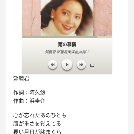
雨の慕情
鄧麗君 鄧麗君東洋金曲賞02
鄧麗君
作詞：阿久悠
作曲：浜圭介
心が忘れたあのひとも
膝が重さを覚えてる
長い月日が膝まくら