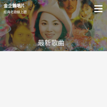
跳
金企鵝唱片
至
經典老歌線上聽
主
要
內
容
最新歌曲