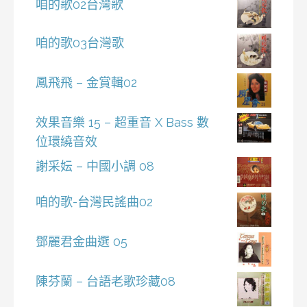
咱的歌02台灣歌
咱的歌03台灣歌
鳳飛飛 – 金賞輯02
效果音樂 15 – 超重音 X Bass 數
位環繞音效
謝采妘 – 中國小調 08
咱的歌-台灣民謠曲02
鄧麗君金曲選 05
陳芬蘭 – 台語老歌珍藏08