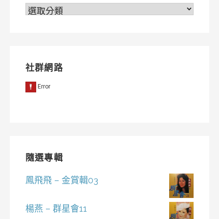
分
類
社群網路
隨選專輯
鳳飛飛 – 金賞輯03
楊燕 – 群星會11