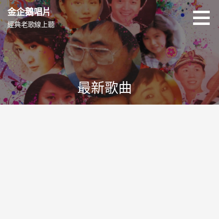
跳
金企鵝唱片
至
經典老歌線上聽
主
要
內
容
最新歌曲