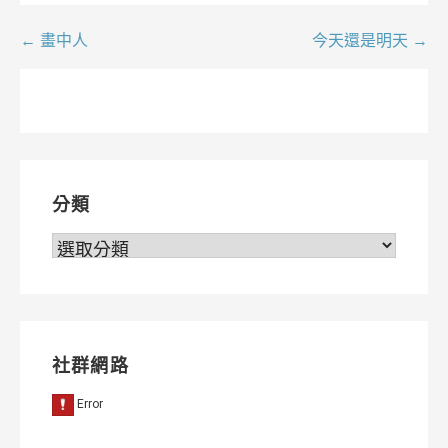
文
← 畫中人
今天還是明天 →
章
導
覽
分類
分
類
社群網路