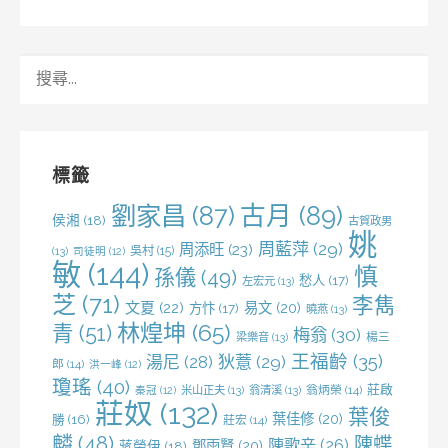
搜
尋
關
鍵
字:
標籤
劉家昌
(87)
古月
(89)
侯湘
(18)
古賀政男
姚
周藍萍
(29)
周添旺
(23)
吳村
(15)
(13)
司徒明
(12)
敏
(144)
慎
孫儀
(49)
愁人
(17)
左宏元
(13)
芝
(71)
李雋
文夏
(22)
易文
(20)
方忭
(17)
曉燕
(13)
林煌坤
(65)
青
(51)
梅翁
(30)
梁樂音
(13)
楊三
王福齡
(35)
湯尼
(28)
狄薏
(29)
郎
(14)
洪一峰
(12)
瓊瑤
(40)
莊啟
米山正夫
(13)
翁清溪
(13)
翁炳榮
(14)
秦冠
(12)
莊奴
(132)
葉俊
葉佳修
(20)
勝
(16)
莊宏
(14)
麟
(48)
陳蝶
陳歌辛
(26)
鄧雨賢
(20)
蔣榮伊
(18)