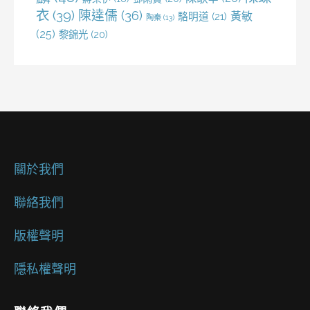
衣
(39)
陳達儒
(36)
黃敏
駱明道
(21)
陶秦
(13)
(25)
黎錦光
(20)
關於我們
聯絡我們
版權聲明
隱私權聲明