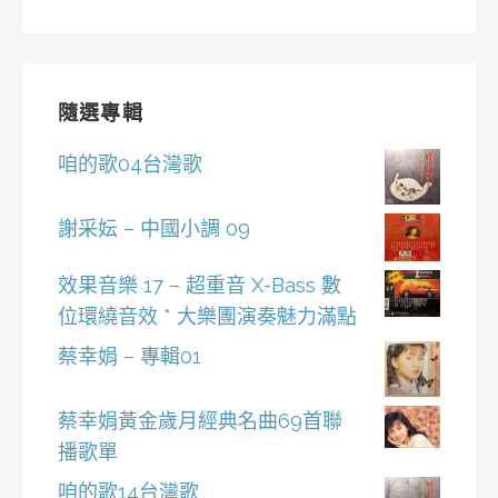
隨選專輯
咱的歌04台灣歌
謝采妘 – 中國小調 09
效果音樂 17 – 超重音 X-Bass 數
位環繞音效 * 大樂團演奏魅力滿點
蔡幸娟 – 專輯01
蔡幸娟黃金歲月經典名曲69首聯
播歌單
咱的歌14台灣歌