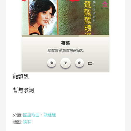
夜幕
龍飄飄 龍飄飄精選輯01
龍飄飄
暫無歌詞
分類:
國語歌曲
、
龍飄飄
標籤:
德芬