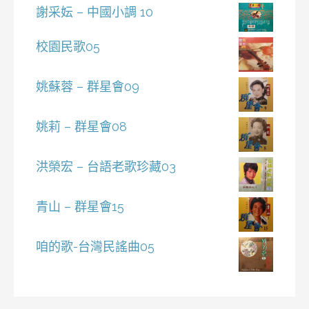
謝采妘 – 中國小調 10
校園民歌05
姚蘇蓉 – 群星會09
姚莉 – 群星會08
洪榮宏 – 台語老歌珍藏03
青山 – 群星會15
咱的歌-台灣民謠曲05