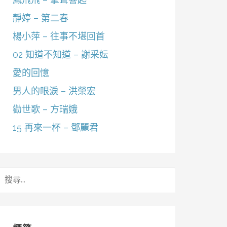
靜婷 – 第二春
楊小萍 – 往事不堪回首
02 知道不知道 – 謝采妘
愛的回憶
男人的眼淚 – 洪榮宏
勸世歌 – 方瑞娥
15 再來一杯 – 鄧麗君
搜
尋
關
鍵
字: