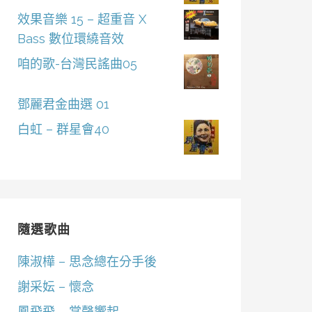
效果音樂 15 – 超重音 X
Bass 數位環繞音效
咱的歌-台灣民謠曲05
鄧麗君金曲選 01
白虹 – 群星會40
隨選歌曲
陳淑樺 – 思念總在分手後
謝采妘 – 懷念
鳳飛飛 – 掌聲響起