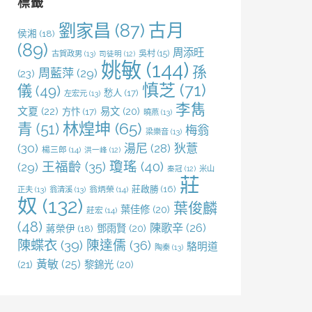
標籤
劉家昌
(87)
古月
侯湘
(18)
(89)
周添旺
吳村
(15)
古賀政男
(13)
司徒明
(12)
姚敏
(144)
孫
周藍萍
(29)
(23)
慎芝
(71)
儀
(49)
愁人
(17)
左宏元
(13)
李雋
文夏
(22)
易文
(20)
方忭
(17)
曉燕
(13)
林煌坤
(65)
青
(51)
梅翁
梁樂音
(13)
(30)
湯尼
(28)
狄薏
楊三郎
(14)
洪一峰
(12)
王福齡
(35)
瓊瑤
(40)
(29)
米山
秦冠
(12)
莊
莊啟勝
(16)
正夫
(13)
翁清溪
(13)
翁炳榮
(14)
奴
(132)
葉俊麟
葉佳修
(20)
莊宏
(14)
(48)
陳歌辛
(26)
鄧雨賢
(20)
蔣榮伊
(18)
陳蝶衣
(39)
陳達儒
(36)
駱明道
陶秦
(13)
黃敏
(25)
(21)
黎錦光
(20)