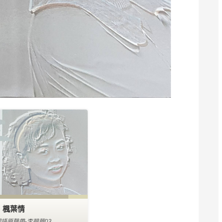
楓葉情
國語原聲帶-李碧華03