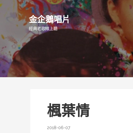
跳
至
金企鵝唱片
主
要
經典老歌線上聽
內
容
楓葉情
2018-06-07