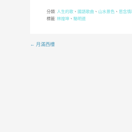
分類:
人生的歌
、
國語歌曲
、
山水景色
、
思念情
標籤:
林煌坤
、
駱明道
← 月滿西樓
文
章
導
覽