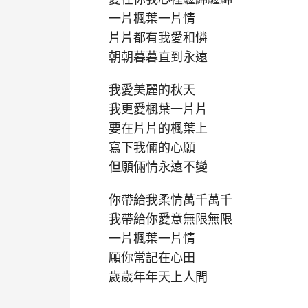
一片楓葉一片情
片片都有我愛和憐
朝朝暮暮直到永遠
我愛美麗的秋天
我更愛楓葉一片片
要在片片的楓葉上
寫下我倆的心願
但願倆情永遠不變
你帶給我柔情萬千萬千
我帶給你愛意無限無限
一片楓葉一片情
願你常記在心田
歲歲年年天上人間