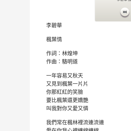
李碧華
楓葉情
作詞：林煌坤
作曲：駱明道
一年容易又秋天
又見到楓葉一片片
你那紅紅的笑臉
要比楓葉還更嬌艷
叫我對你又愛又憐
我們常在楓林裡流連流連
愛在你我心裡纏綿纏綿