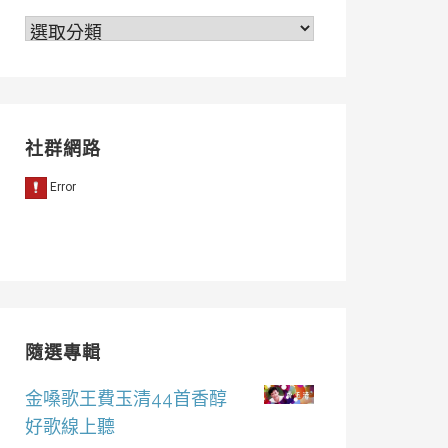
分
類
社群網路
隨選專輯
金嗓歌王費玉清44首香醇
好歌線上聽