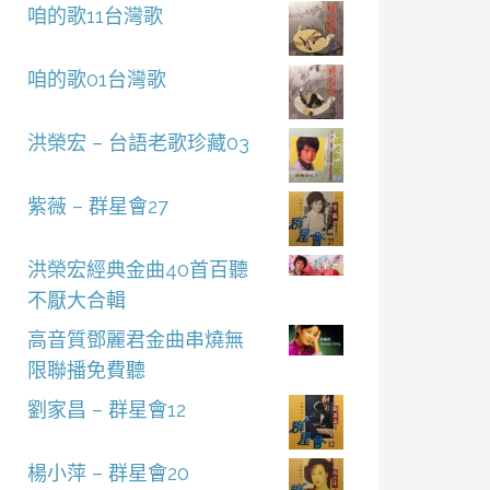
咱的歌11台灣歌
咱的歌01台灣歌
洪榮宏 – 台語老歌珍藏03
紫薇 – 群星會27
洪榮宏經典金曲40首百聽
不厭大合輯
高音質鄧麗君金曲串燒無
限聯播免費聽
劉家昌 – 群星會12
楊小萍 – 群星會20