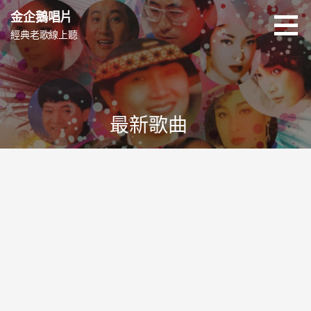
跳
金企鵝唱片
至
經典老歌線上聽
主
要
內
容
最新歌曲