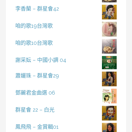
李香蘭 – 群星會42
咱的歌19台灣歌
咱的歌10台灣歌
謝采妘 – 中國小調 04
蕭孋珠 – 群星會29
鄧麗君金曲選 06
群星會 22 – 白光
鳳飛飛 – 金賞輯01