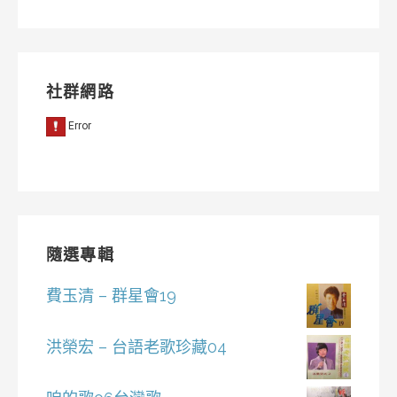
類
社群網路
隨選專輯
費玉清 – 群星會19
洪榮宏 – 台語老歌珍藏04