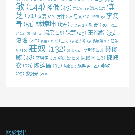
敏
(144)
慎
孫儀
(49)
愁人
(17)
左宏元
(13)
芝
(71)
李雋
文夏
(22)
易文
(20)
方忭
(17)
曉燕
(13)
林煌坤
(65)
青
(51)
梅翁
(30)
梁樂音
(13)
楊三
王福齡
(35)
湯尼
(28)
狄薏
(29)
郎
(14)
洪一峰
(12)
瓊瑤
(40)
莊啟
米山正夫
(13)
翁清溪
(13)
翁炳榮
(14)
秦冠
(12)
莊奴
(132)
葉俊
葉佳修
(20)
勝
(16)
莊宏
(14)
麟
(48)
陳蝶
陳歌辛
(26)
鄧雨賢
(20)
蔣榮伊
(18)
衣
(39)
陳達儒
(36)
黃敏
駱明道
(21)
陶秦
(13)
(25)
黎錦光
(20)
關於我們