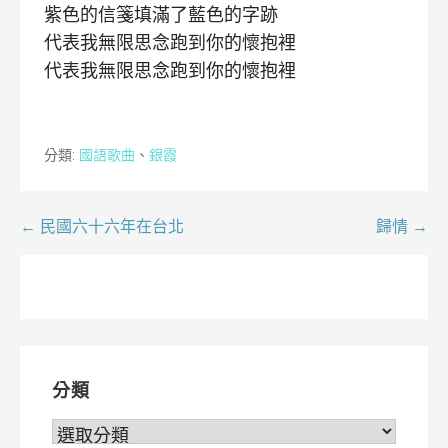
紫色的信箋填滿了藍色的字跡
代表我無限思念跑到你的懷抱裡
代表我無限思念跑到你的懷抱裡
分類:
國語歌曲
、
銀霞
文
← 民國六十六年在台北
歸情 →
章
導
覽
分類
分