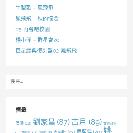
牛犁歌 – 鳳飛飛
鳳飛飛 – 秋的懷念
05 再會吧校園
楊小萍 – 群星會20
巨星經典復刻盤02-鳳飛飛
搜
尋
關
鍵
字:
標籤
劉家昌
(87)
古月
(89)
侯湘
(18)
古賀政男
姚
周藍萍
(29)
周添旺
(23)
吳村
(15)
(13)
司徒明
(12)