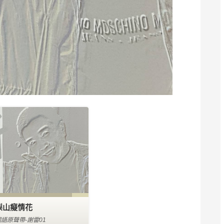
梨山癡情花
國語原聲帶-謝雷01