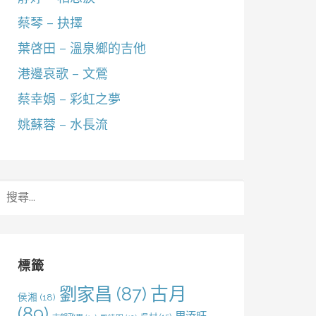
蔡琴 – 抉擇
葉啓田 – 溫泉鄉的吉他
港邊哀歌 – 文鶯
蔡幸娟 – 彩虹之夢
姚蘇蓉 – 水長流
搜
尋
關
鍵
字:
標籤
劉家昌
(87)
古月
侯湘
(18)
(89)