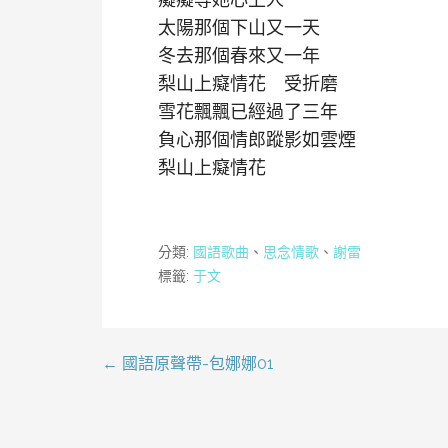
太陽那個下山又一天
冬去那個春來又一年
梨山上癡情花 受折磨
雪花飄飄已經過了三年
負心那個情郎蹤影如雲煙
梨山上癡情花
分類:
國語歌曲
、
思念情歌
、
謝雷
標籤:
于文
← 國語原聲帶-包娜娜01
文
章