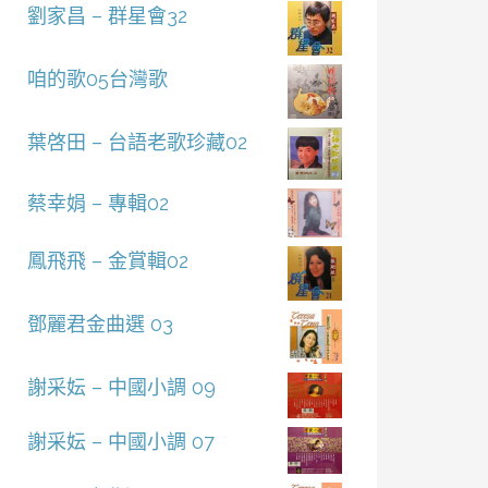
劉家昌 – 群星會32
咱的歌05台灣歌
葉啓田 – 台語老歌珍藏02
蔡幸娟 – 專輯02
鳳飛飛 – 金賞輯02
鄧麗君金曲選 03
謝采妘 – 中國小調 09
謝采妘 – 中國小調 07