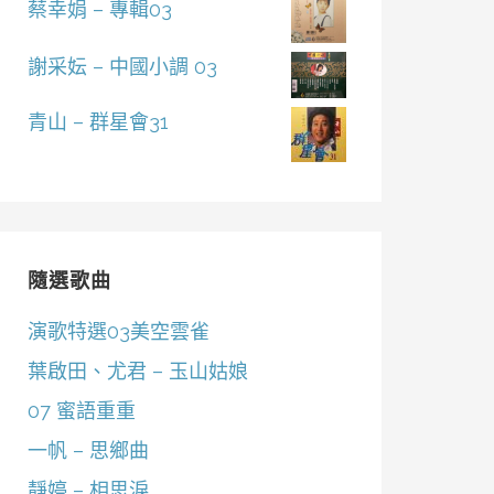
蔡幸娟 – 專輯03
謝采妘 – 中國小調 03
青山 – 群星會31
隨選歌曲
演歌特選03美空雲雀
葉啟田、尤君 – 玉山姑娘
07 蜜語重重
一帆 – 思鄉曲
靜婷 – 相思淚