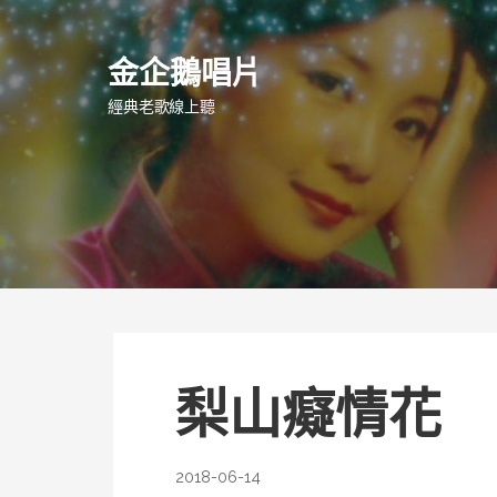
跳
至
金企鵝唱片
主
要
經典老歌線上聽
內
容
梨山癡情花
2018-06-14