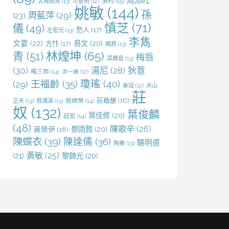
周添旺
吳村
(15)
古賀政男
(13)
司徒明
(12)
姚敏
(144)
孫
周藍萍
(29)
(23)
慎芝
(71)
儀
(49)
愁人
(17)
左宏元
(13)
李雋
文夏
(22)
易文
(20)
方忭
(17)
曉燕
(13)
林煌坤
(65)
青
(51)
梅翁
梁樂音
(13)
(30)
湯尼
(28)
狄薏
楊三郎
(14)
洪一峰
(12)
王福齡
(35)
瓊瑤
(40)
(29)
米山
秦冠
(12)
莊
莊啟勝
(16)
正夫
(13)
翁清溪
(13)
翁炳榮
(14)
奴
(132)
葉俊麟
葉佳修
(20)
莊宏
(14)
(48)
陳歌辛
(26)
鄧雨賢
(20)
蔣榮伊
(18)
陳蝶衣
(39)
陳達儒
(36)
駱明道
陶秦
(13)
黃敏
(25)
(21)
黎錦光
(20)