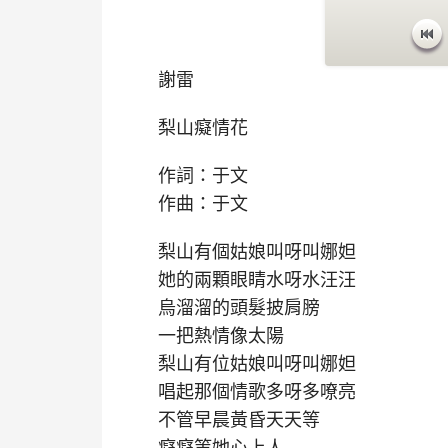
謝雷
梨山癡情花
作詞：于文
作曲：于文
梨山有個姑娘叫呀叫娜妲
她的兩顆眼睛水呀水汪汪
烏溜溜的頭髮披肩膀
一把熱情像太陽
梨山有位姑娘叫呀叫娜妲
唱起那個情歌多呀多嘹亮
不管早晨黃昏天天等
癡癡等她心上人