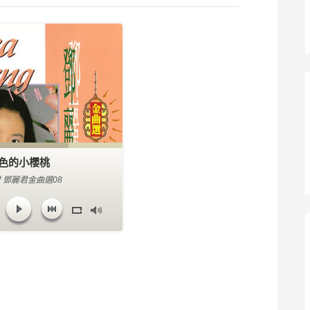
色的小櫻桃
 鄧麗君金曲選08