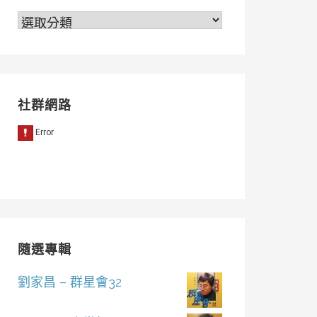
分
類
社群網路
隨選專輯
劉家昌 – 群星會32