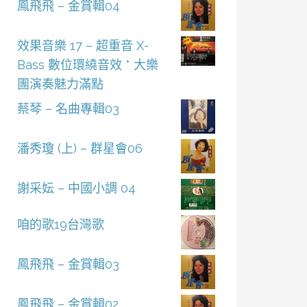
鳳飛飛 – 金賞輯04
效果音樂 17 – 超重音 X-
Bass 數位環繞音效 * 大樂
團演奏魅力滿點
蔡琴 – 名曲專輯03
潘秀瓊 (上) – 群星會06
謝采妘 – 中國小調 04
咱的歌19台灣歌
鳳飛飛 – 金賞輯03
鳳飛飛 – 金賞輯02