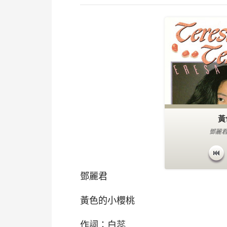
黃
鄧麗君
鄧麗君
黃色的小櫻桃
作詞：白蕊