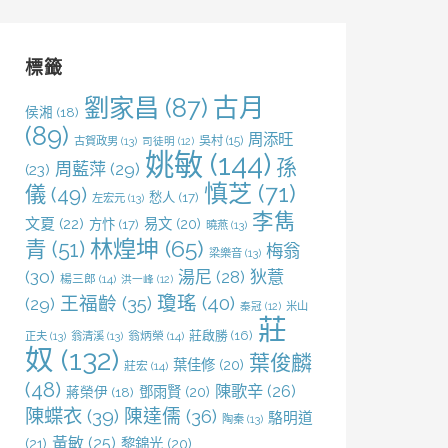
關
鍵
字:
標籤
劉家昌
(87)
古月
侯湘
(18)
(89)
周添旺
吳村
(15)
古賀政男
(13)
司徒明
(12)
姚敏
(144)
孫
周藍萍
(29)
(23)
慎芝
(71)
儀
(49)
愁人
(17)
左宏元
(13)
李雋
文夏
(22)
易文
(20)
方忭
(17)
曉燕
(13)
林煌坤
(65)
青
(51)
梅翁
梁樂音
(13)
(30)
湯尼
(28)
狄薏
楊三郎
(14)
洪一峰
(12)
王福齡
(35)
瓊瑤
(40)
(29)
米山
秦冠
(12)
莊
莊啟勝
(16)
正夫
(13)
翁清溪
(13)
翁炳榮
(14)
奴
(132)
葉俊麟
葉佳修
(20)
莊宏
(14)
(48)
陳歌辛
(26)
鄧雨賢
(20)
蔣榮伊
(18)
陳蝶衣
(39)
陳達儒
(36)
駱明道
陶秦
(13)
黃敏
(25)
(21)
黎錦光
(20)