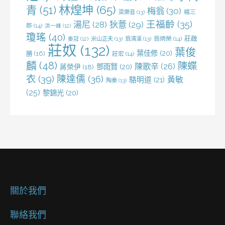
林煌坤
(65)
青
(51)
梅翁
(30)
梁樂音
(13)
楊三
王福齡
(35)
湯尼
(28)
狄薏
(29)
郎
(14)
洪一峰
(12)
瓊瑤
(40)
莊啟
米山正夫
(13)
翁清溪
(13)
翁炳榮
(14)
秦冠
(12)
莊奴
(132)
葉俊
葉佳修
(20)
勝
(16)
莊宏
(14)
麟
(48)
陳蝶
陳歌辛
(26)
鄧雨賢
(20)
蔣榮伊
(18)
衣
(39)
陳達儒
(36)
黃敏
駱明道
(21)
陶秦
(13)
(25)
黎錦光
(20)
關於我們
聯絡我們