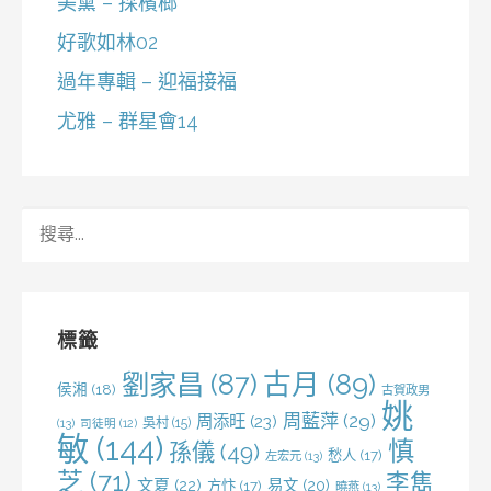
美黛 – 採檳榔
好歌如林02
過年專輯 – 迎福接福
尤雅 – 群星會14
搜
尋
關
鍵
字:
標籤
劉家昌
(87)
古月
(89)
侯湘
(18)
古賀政男
姚
周藍萍
(29)
周添旺
(23)
吳村
(15)
(13)
司徒明
(12)
敏
(144)
慎
孫儀
(49)
愁人
(17)
左宏元
(13)
芝
(71)
李雋
文夏
(22)
易文
(20)
方忭
(17)
曉燕
(13)