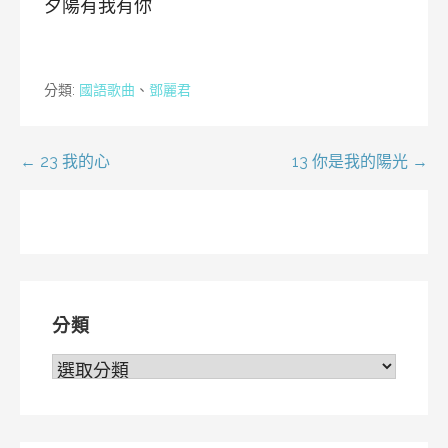
夕陽有我有你
分類:
國語歌曲
、
鄧麗君
文
← 23 我的心
13 你是我的陽光 →
章
導
覽
分類
分
類