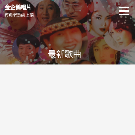
跳
金企鵝唱片
至
經典老歌線上聽
主
要
內
容
最新歌曲