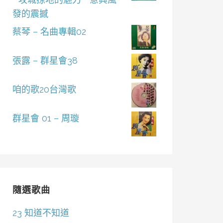
發的震撼
蔡琴 – 名曲專輯02
張露 – 群星會38
咱的歌20台灣歌
群星會 01 – 周璇
隨選歌曲
23 知道不知道