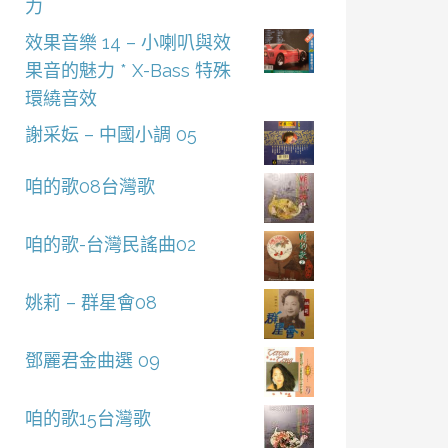
力
效果音樂 14 – 小喇叭與效
果音的魅力 * X-Bass 特殊
環繞音效
謝采妘 – 中國小調 05
咱的歌08台灣歌
咱的歌-台灣民謠曲02
姚莉 – 群星會08
鄧麗君金曲選 09
咱的歌15台灣歌