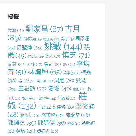
鍵
字:
標籤
劉家昌
(87)
古月
侯湘
(18)
(89)
周添旺
吳村
(15)
古賀政男
(13)
司徒明
(12)
姚敏
(144)
孫
周藍萍
(29)
(23)
慎芝
(71)
儀
(49)
愁人
(17)
左宏元
(13)
李雋
文夏
(22)
易文
(20)
方忭
(17)
曉燕
(13)
林煌坤
(65)
青
(51)
梅翁
梁樂音
(13)
(30)
湯尼
(28)
狄薏
楊三郎
(14)
洪一峰
(12)
王福齡
(35)
瓊瑤
(40)
(29)
米山
秦冠
(12)
莊
莊啟勝
(16)
正夫
(13)
翁清溪
(13)
翁炳榮
(14)
奴
(132)
葉俊麟
葉佳修
(20)
莊宏
(14)
(48)
陳歌辛
(26)
鄧雨賢
(20)
蔣榮伊
(18)
陳蝶衣
(39)
陳達儒
(36)
駱明道
陶秦
(13)
黃敏
(25)
(21)
黎錦光
(20)