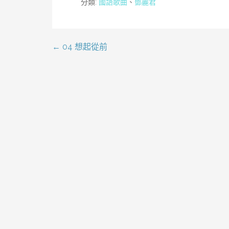
分類:
國語歌曲
、
鄧麗君
← 04 想起從前
文
章
導
覽