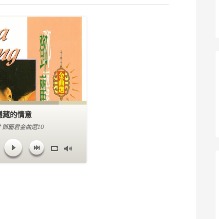
隱藏的情意
 鄧麗君金曲選10