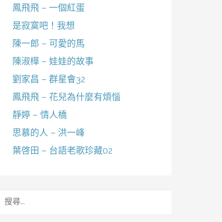
鳳飛飛 – 一個紅蛋
是寂寞吧！我想
陳一郎 – 可愛的馬
陳淑樺 – 娃娃的故事
劉家昌 – 群星會32
鳳飛飛 – 花兒為什麼有煩惱
靜婷 – 情人橋
思慕的人 – 洪一峰
葉啓田 – 台語老歌珍藏02
搜
尋
關