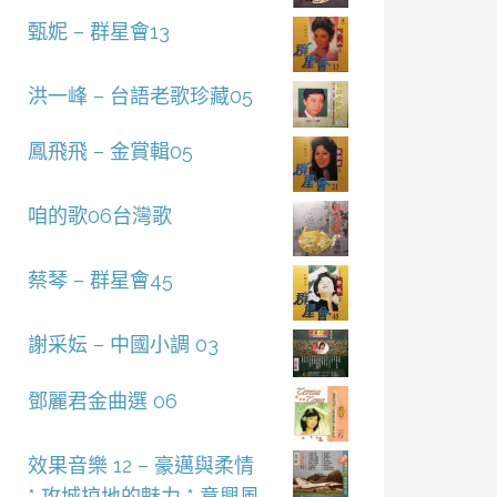
甄妮 – 群星會13
洪一峰 – 台語老歌珍藏05
鳳飛飛 – 金賞輯05
咱的歌06台灣歌
蔡琴 – 群星會45
謝采妘 – 中國小調 03
鄧麗君金曲選 06
效果音樂 12 – 豪邁與柔情
* 攻城掠地的魅力 * 意興風