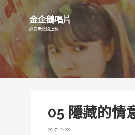
跳
至
金企鵝唱片
主
要
經典老歌線上聽
內
容
05 隱藏的情
2017-12-28