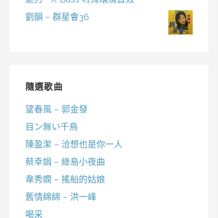
劉韻 – 群星會36
隨選歌曲
望春風 – 郭金發
目ン無い千鳥
陳盈潔 – 洽想也是你一人
蔡幸娟 – 綠島小夜曲
韋秀嫻 – 搖船的姑娘
舊情綿綿 – 洪一峰
喝采