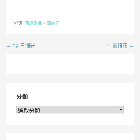
分類:
國語歌曲
、
鄧麗君
文
← 09 三個夢
11 愛惜花 →
章
導
覽
分類
分
類