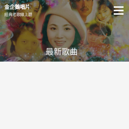
跳
金企鵝唱片
至
經典老歌線上聽
主
要
內
容
最新歌曲