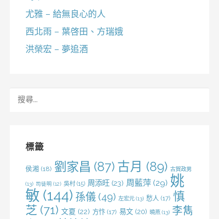
尤雅 – 給無良心的人
西北雨 – 葉啓田、方瑞娥
洪榮宏 – 夢追酒
搜
尋
關
鍵
字:
標籤
劉家昌
(87)
古月
(89)
侯湘
(18)
古賀政男
姚
周藍萍
(29)
周添旺
(23)
吳村
(15)
(13)
司徒明
(12)
敏
(144)
慎
孫儀
(49)
愁人
(17)
左宏元
(13)
芝
(71)
李雋
文夏
(22)
易文
(20)
方忭
(17)
曉燕
(13)