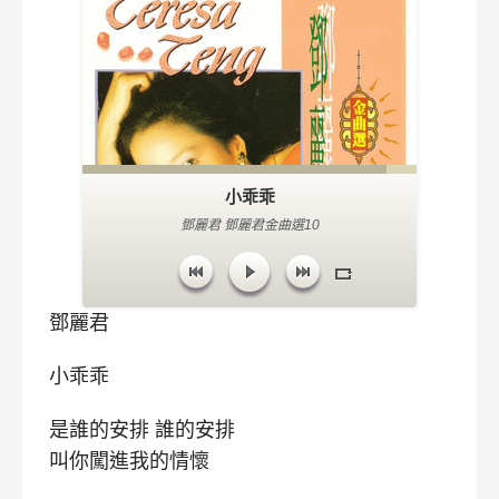
小乖乖
鄧麗君 鄧麗君金曲選10
鄧麗君
小乖乖
是誰的安排 誰的安排
叫你闖進我的情懷