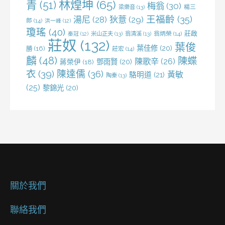
林煌坤
(65)
青
(51)
梅翁
(30)
梁樂音
(13)
楊三
王福齡
(35)
湯尼
(28)
狄薏
(29)
郎
(14)
洪一峰
(12)
瓊瑤
(40)
莊啟
米山正夫
(13)
翁清溪
(13)
翁炳榮
(14)
秦冠
(12)
莊奴
(132)
葉俊
葉佳修
(20)
勝
(16)
莊宏
(14)
麟
(48)
陳蝶
陳歌辛
(26)
鄧雨賢
(20)
蔣榮伊
(18)
衣
(39)
陳達儒
(36)
黃敏
駱明道
(21)
陶秦
(13)
(25)
黎錦光
(20)
關於我們
聯絡我們