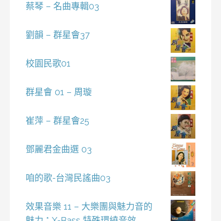
蔡琴 – 名曲專輯03
劉韻 – 群星會37
校園民歌01
群星會 01 – 周璇
崔萍 – 群星會25
鄧麗君金曲選 03
咱的歌-台灣民謠曲03
效果音樂 11 – 大樂團與魅力音的
魅力 * X-Bass 特殊環繞音效