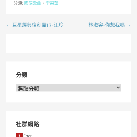
分類:
國語歌曲
、
李碧華
文
← 巨星經典復刻盤13-江玲
林淑容-你想我嗎 →
章
導
覽
分類
分
類
社群網路