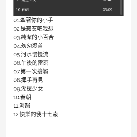
10
春朝
03:09
01.牽著你的小手
11
海韻
03:04
02.是寂寞吧我想
12
快樂的我十七歲
03:11
03.純潔的小百合
04.匆匆聚首
05.河水慢慢流
06.午後的雷雨
07.第一次接觸
08.揮手再見
09.湖邊少女
10.春朝
11.海韻
12.快樂的我十七歲