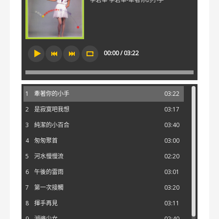
00:00 / 03:22
1
牽著你的小手
03:22
2
是寂寞吧我想
03:17
3
純潔的小百合
03:40
4
匆匆聚首
03:00
5
河水慢慢流
02:20
6
午後的雷雨
03:01
7
第一次接觸
03:20
8
揮手再見
03:11
9
湖邊少女
02:40