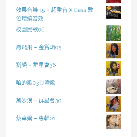
效果音樂 15 – 超重音 X Bass 數
位環繞音效
校園民歌06
鳳飛飛 – 金賞輯05
劉韻 – 群星會36
咱的歌03台灣歌
萬沙浪 – 群星會30
蔡幸娟 – 專輯01