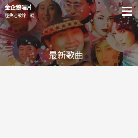
跳
金企鵝唱片
至
經典老歌線上聽
主
要
內
容
最新歌曲