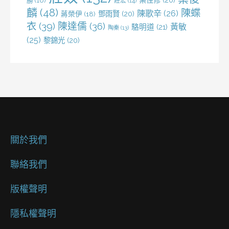
勝
(16)
莊宏
(14)
麟
(48)
陳蝶
陳歌辛
(26)
鄧雨賢
(20)
蔣榮伊
(18)
衣
(39)
陳達儒
(36)
黃敏
駱明道
(21)
陶秦
(13)
(25)
黎錦光
(20)
關於我們
聯絡我們
版權聲明
隱私權聲明