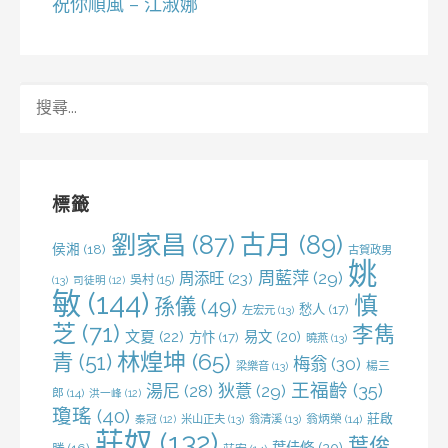
祝你順風 – 江淑娜
搜
尋
關
鍵
字:
標籤
劉家昌
(87)
古月
(89)
侯湘
(18)
古賀政男
姚
周藍萍
(29)
周添旺
(23)
吳村
(15)
(13)
司徒明
(12)
敏
(144)
慎
孫儀
(49)
愁人
(17)
左宏元
(13)
芝
(71)
李雋
文夏
(22)
易文
(20)
方忭
(17)
曉燕
(13)
林煌坤
(65)
青
(51)
梅翁
(30)
梁樂音
(13)
楊三
王福齡
(35)
湯尼
(28)
狄薏
(29)
郎
(14)
洪一峰
(12)
瓊瑤
(40)
莊啟
米山正夫
(13)
翁清溪
(13)
翁炳榮
(14)
秦冠
(12)
莊奴
(132)
葉俊
葉佳修
(20)