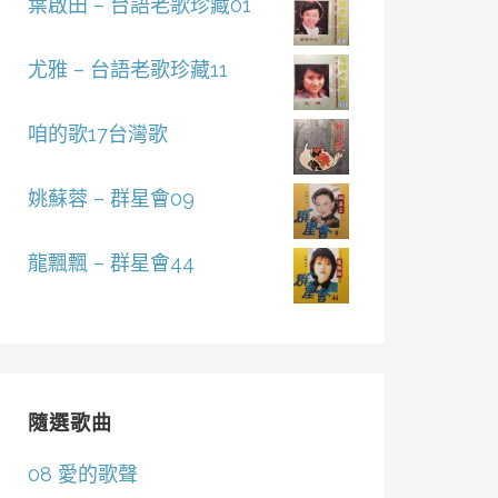
葉啟田 – 台語老歌珍藏01
尤雅 – 台語老歌珍藏11
咱的歌17台灣歌
姚蘇蓉 – 群星會09
龍飄飄 – 群星會44
隨選歌曲
08 愛的歌聲