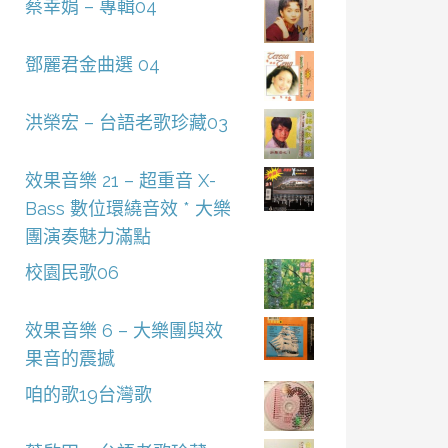
蔡幸娟 – 專輯04
鄧麗君金曲選 04
洪榮宏 – 台語老歌珍藏03
效果音樂 21 – 超重音 X-
Bass 數位環繞音效 * 大樂
團演奏魅力滿點
校園民歌06
效果音樂 6 – 大樂團與效
果音的震撼
咱的歌19台灣歌