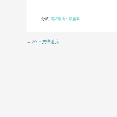
分類:
國語歌曲
、
鄧麗君
← 20 不要逃避我
文
章
導
覽