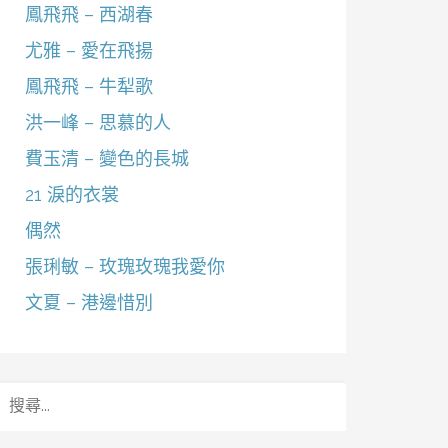
鳳飛飛 – 西湖春
尤雅 – 愛在飛揚
鳳飛飛 – 牛犁歌
洪一峰 – 思慕的人
費玉清 – 變色的長城
21 淚的衣裳
偶然
張琍敏 – 玫瑰玫瑰我愛你
文夏 – 港邊惜別
搜
尋
關