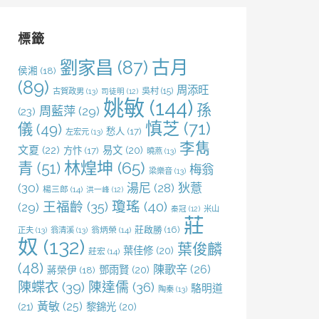
鍵
字:
標籤
劉家昌
(87)
古月
侯湘
(18)
(89)
周添旺
吳村
(15)
古賀政男
(13)
司徒明
(12)
姚敏
(144)
孫
周藍萍
(29)
(23)
慎芝
(71)
儀
(49)
愁人
(17)
左宏元
(13)
李雋
文夏
(22)
易文
(20)
方忭
(17)
曉燕
(13)
林煌坤
(65)
青
(51)
梅翁
梁樂音
(13)
(30)
湯尼
(28)
狄薏
楊三郎
(14)
洪一峰
(12)
王福齡
(35)
瓊瑤
(40)
(29)
米山
秦冠
(12)
莊
莊啟勝
(16)
正夫
(13)
翁清溪
(13)
翁炳榮
(14)
奴
(132)
葉俊麟
葉佳修
(20)
莊宏
(14)
(48)
陳歌辛
(26)
鄧雨賢
(20)
蔣榮伊
(18)
陳蝶衣
(39)
陳達儒
(36)
駱明道
陶秦
(13)
黃敏
(25)
(21)
黎錦光
(20)