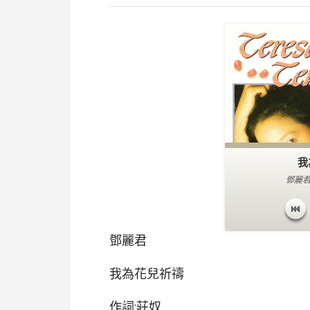
我
鄧麗君
鄧麗君
我為花兒祈禱
作詞:莊奴