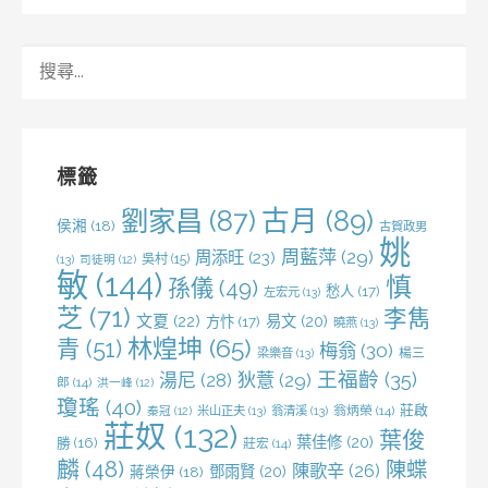
搜
尋
關
鍵
字:
標籤
劉家昌
(87)
古月
(89)
侯湘
(18)
古賀政男
姚
周藍萍
(29)
周添旺
(23)
吳村
(15)
(13)
司徒明
(12)
敏
(144)
慎
孫儀
(49)
愁人
(17)
左宏元
(13)
芝
(71)
李雋
文夏
(22)
易文
(20)
方忭
(17)
曉燕
(13)
林煌坤
(65)
青
(51)
梅翁
(30)
梁樂音
(13)
楊三
王福齡
(35)
湯尼
(28)
狄薏
(29)
郎
(14)
洪一峰
(12)
瓊瑤
(40)
莊啟
米山正夫
(13)
翁清溪
(13)
翁炳榮
(14)
秦冠
(12)
莊奴
(132)
葉俊
葉佳修
(20)
勝
(16)
莊宏
(14)
麟
(48)
陳蝶
陳歌辛
(26)
鄧雨賢
(20)
蔣榮伊
(18)