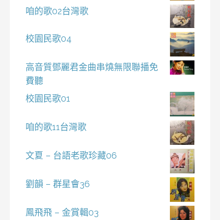
咱的歌02台灣歌
校園民歌04
高音質鄧麗君金曲串燒無限聯播免
費聽
校園民歌01
咱的歌11台灣歌
文夏 – 台語老歌珍藏06
劉韻 – 群星會36
鳳飛飛 – 金賞輯03