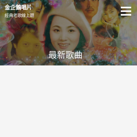
跳
金企鵝唱片
至
經典老歌線上聽
主
要
內
容
最新歌曲