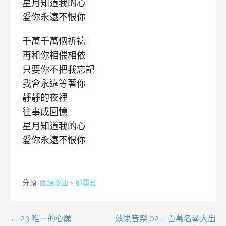
星月知道我的心
愛你永遠不恨你
千萬千萬個祈禱
再和你相偎相依
只要你不把我忘記
我會永遠等著你
靜靜的夜裡
往事成回憶
星月知道我的心
愛你永遠不恨你
分類:
國語歌曲
、
鄧麗君
文
← 23 唯一的心願
效果音樂 02 – 百萬名琴大出