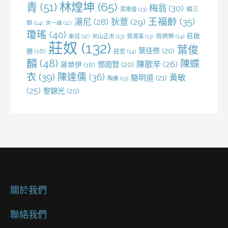
林煌坤
(65)
青
(51)
梅翁
(30)
梁樂音
(13)
楊三
王福齡
(35)
湯尼
(28)
狄薏
(29)
郎
(14)
洪一峰
(12)
瓊瑤
(40)
莊啟
米山正夫
(13)
翁清溪
(13)
翁炳榮
(14)
秦冠
(12)
莊奴
(132)
葉俊
葉佳修
(20)
勝
(16)
莊宏
(14)
麟
(48)
陳蝶
陳歌辛
(26)
鄧雨賢
(20)
蔣榮伊
(18)
衣
(39)
陳達儒
(36)
黃敏
駱明道
(21)
陶秦
(13)
(25)
黎錦光
(20)
關於我們
聯絡我們