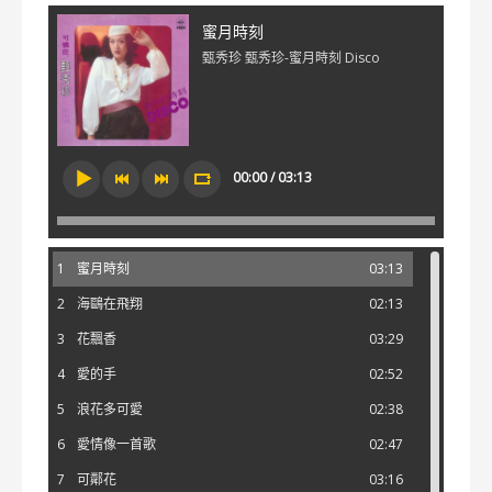
蜜月時刻
甄秀珍 甄秀珍-蜜月時刻 Disco
00:00 / 03:13
1
蜜月時刻
03:13
2
海鷗在飛翔
02:13
3
花飄香
03:29
4
愛的手
02:52
5
浪花多可愛
02:38
6
愛情像一首歌
02:47
7
可鄰花
03:16