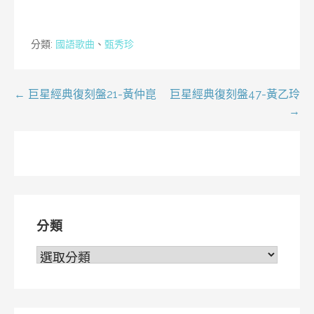
分類:
國語歌曲
、
甄秀珍
文
← 巨星經典復刻盤21-黃仲崑
巨星經典復刻盤47-黃乙玲
→
章
導
覽
分類
分
類