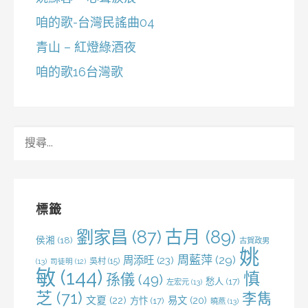
咱的歌-台灣民謠曲04
青山 – 紅燈綠酒夜
咱的歌16台灣歌
搜
尋
關
鍵
字:
標籤
劉家昌
(87)
古月
(89)
侯湘
(18)
古賀政男
姚
周藍萍
(29)
周添旺
(23)
吳村
(15)
(13)
司徒明
(12)
敏
(144)
慎
孫儀
(49)
愁人
(17)
左宏元
(13)
芝
(71)
李雋
文夏
(22)
易文
(20)
方忭
(17)
曉燕
(13)