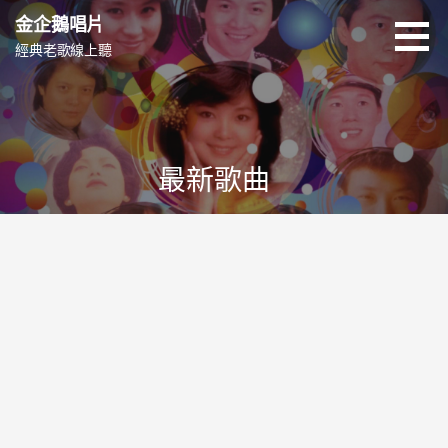
跳
金企鵝唱片
至
經典老歌線上聽
主
要
內
容
最新歌曲