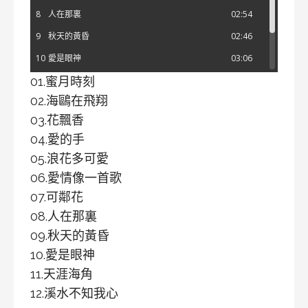
8
人在那裏
02:54
9
秋天的黃昏
02:46
10
愛是眼神
03:06
01.蜜月時刻
11
天涯海角
02:40
02.海鷗在飛翔
12
溪水不知我心
03:10
03.花飄香
04.愛的手
05.浪花多可愛
06.愛情像一首歌
07.可鄰花
08.人在那裏
09.秋天的黃昏
10.愛是眼神
11.天涯海角
12.溪水不知我心