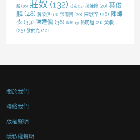
莊奴
(132)
葉俊
葉佳修
(20)
勝
(16)
莊宏
(14)
麟
(48)
陳蝶
陳歌辛
(26)
鄧雨賢
(20)
蔣榮伊
(18)
衣
(39)
陳達儒
(36)
黃敏
駱明道
(21)
陶秦
(13)
(25)
黎錦光
(20)
關於我們
聯絡我們
版權聲明
隱私權聲明