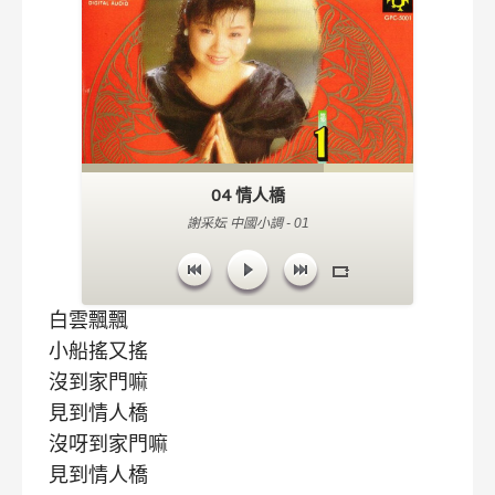
04 情人橋
謝采妘 中國小調 - 01
白雲飄飄
小船搖又搖
沒到家門嘛
見到情人橋
沒呀到家門嘛
見到情人橋