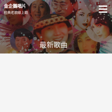
跳
金企鵝唱片
至
經典老歌線上聽
主
要
內
容
最新歌曲