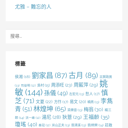
尤雅 – 難忘的人
搜
尋
關
鍵
字:
標籤
劉家昌
(87)
古月
(89)
侯湘
(18)
古賀政男
姚
周藍萍
(29)
周添旺
(23)
吳村
(15)
(13)
司徒明
(12)
敏
(144)
慎
孫儀
(49)
愁人
(17)
左宏元
(13)
芝
(71)
李雋
文夏
(22)
易文
(20)
方忭
(17)
曉燕
(13)
林煌坤
(65)
青
(51)
梅翁
(30)
梁樂音
(13)
楊三
王福齡
(35)
湯尼
(28)
狄薏
(29)
郎
(14)
洪一峰
(12)
瓊瑤
(40)
莊啟
米山正夫
(13)
翁清溪
(13)
翁炳榮
(14)
秦冠
(12)