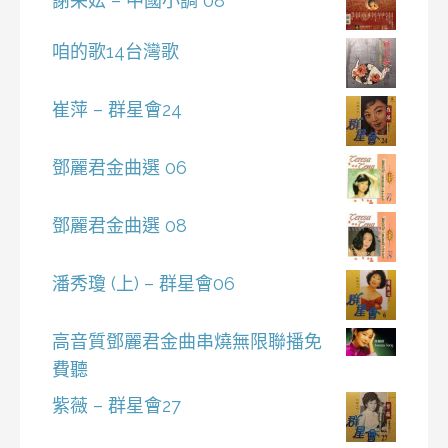
謝采妘 – 中國小調 08
咱的歌14台灣歌
崔萍 – 群星會24
鄧麗君金曲選 06
鄧麗君金曲選 08
潘秀瓊 (上) – 群星會06
高音質鄧麗君金曲串燒無限聯播免
費聽
紫薇 – 群星會27