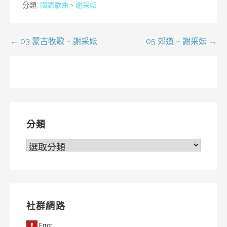
分類:
國語歌曲
、
謝采妘
文
← 03 蒙古牧歌 – 謝采妘
05 郊道 – 謝采妘 →
章
導
覽
分類
分
類
社群網路