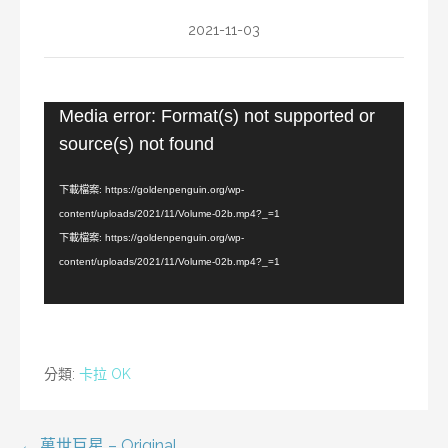
2021-11-03
視
Media error: Format(s) not supported or
訊
source(s) not found
播
放
下載檔案: https://goldenpenguin.org/wp-
器
content/uploads/2021/11/Volume-02b.mp4?_=1
下載檔案: https://goldenpenguin.org/wp-
content/uploads/2021/11/Volume-02b.mp4?_=1
分類:
卡拉 OK
← 萬世巨星 – Original