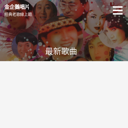
跳
金企鵝唱片
至
經典老歌線上聽
主
要
內
容
最新歌曲