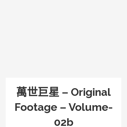
萬世巨星 – Original
Footage – Volume-
02b