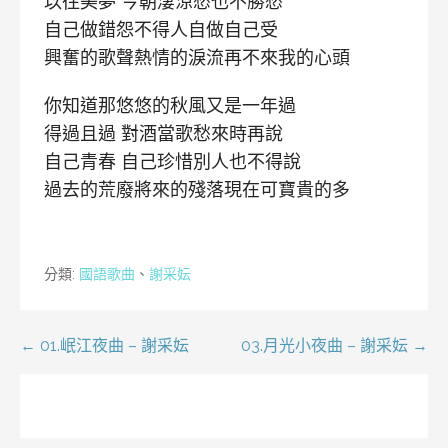
以往美夢 今朝淒涼愁也不勝愁
自己做錯怨不得人自做自己受
興奮的歌聲熱情的淚流再不來我的心頭
你知道那悠悠的秋風又是一年過
得過且過 對酒當歌愁來時再說
自己青春 自己珍惜別人也不得說
過去的荒廢將來的殘落現在可寶貴的多
分類:
國語歌曲
、
謝采妘
文
← 01.岷江夜曲 – 謝采妘
03.月光小夜曲 – 謝采妘 →
章
導