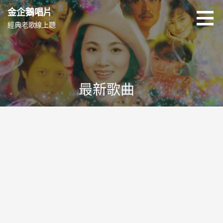
跳
金企鵝唱片
至
經典老歌線上聽
主
要
內
容
最新歌曲