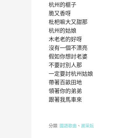
杭州的榧子
脆又香呀
枇杷嘛大又甜那
杭州的姑娘
木老老的好呀
沒有一個不漂亮
假如你想討老婆
不要討別人那
一定要討杭州姑娘
帶著百畝田地
領著你的弟弟
跟著我馬車來
分類:
國語歌曲
、
謝采妘