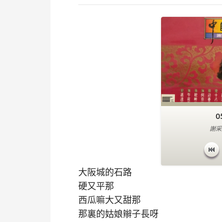
0
謝采
大阪城的石路
硬又平那
西瓜嘛大又甜那
那裏的姑娘辮子長呀