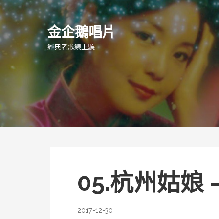
跳
至
金企鵝唱片
主
要
經典老歌線上聽
內
容
05.杭州姑娘 
2017-12-30