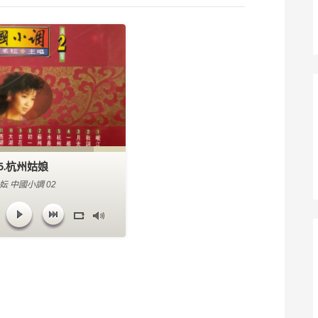
5.杭州姑娘
妘 中國小調 02