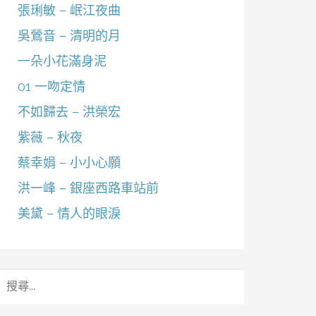
張琍敏 – 岷江夜曲
吳鶯音 – 清明的月
一朵小花滿身泥
01 一吻定情
不如歸去 – 洪榮宏
紫薇 – 秋夜
蔡幸娟 – 小小心願
洪一峰 – 銀座西路車站前
美黛 – 情人的眼淚
搜
尋
關