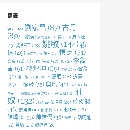
鍵
字:
標籤
劉家昌
(87)
古月
侯湘
(18)
(89)
周添旺
吳村
(15)
古賀政男
(13)
司徒明
(12)
姚敏
(144)
孫
周藍萍
(29)
(23)
慎芝
(71)
儀
(49)
愁人
(17)
左宏元
(13)
李雋
文夏
(22)
易文
(20)
方忭
(17)
曉燕
(13)
林煌坤
(65)
青
(51)
梅翁
梁樂音
(13)
(30)
湯尼
(28)
狄薏
楊三郎
(14)
洪一峰
(12)
王福齡
(35)
瓊瑤
(40)
(29)
米山
秦冠
(12)
莊
莊啟勝
(16)
正夫
(13)
翁清溪
(13)
翁炳榮
(14)
奴
(132)
葉俊麟
葉佳修
(20)
莊宏
(14)
(48)
陳歌辛
(26)
鄧雨賢
(20)
蔣榮伊
(18)
陳蝶衣
(39)
陳達儒
(36)
駱明道
陶秦
(13)
黃敏
(25)
(21)
黎錦光
(20)