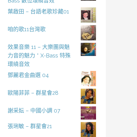
Bass 數位環繞音效
葉啟田 – 台語老歌珍藏01
咱的歌11台灣歌
效果音樂 11 – 大樂團與魅
力音的魅力 * X-Bass 特殊
環繞音效
鄧麗君金曲選 04
歐陽菲菲 – 群星會28
謝采妘 – 中國小調 07
張琍敏 – 群星會21