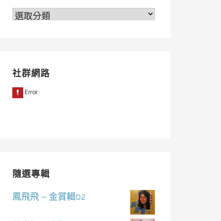
分
類
社群網路
隨選專輯
鳳飛飛 – 金賞輯02