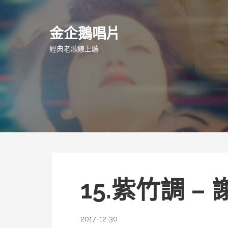
跳
至
金企鵝唱片
主
要
經典老歌線上聽
內
容
15.紫竹調 –
2017-12-30