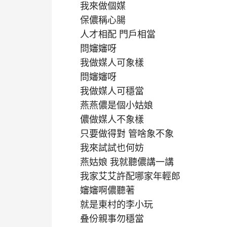
我來做個媒
保儂稱心腸
人才相配 門戶相當
問嬸嬸呀
我做媒人可象樣
問嬸嬸呀
我做媒人可穩當
燕燕儂是個小姑娘
儂做媒人不象樣
只要做得對 管啥象不象
我來試試也何妨
燕姑娘 我就聽儂講一講
我家艾艾許配哪家年輕郎
嬸嬸啊儂聽著
就是東村的李小玩
叠份親事勿穩當