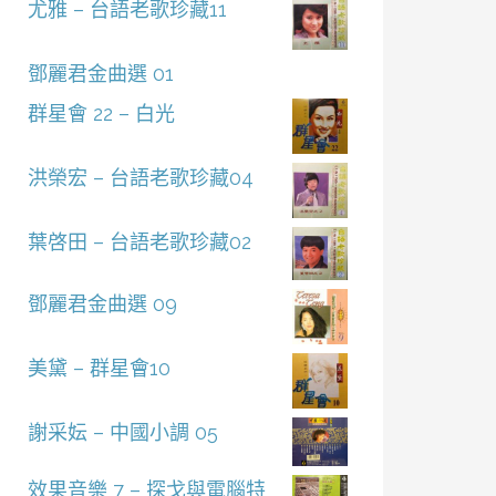
尤雅 – 台語老歌珍藏11
鄧麗君金曲選 01
群星會 22 – 白光
洪榮宏 – 台語老歌珍藏04
葉啓田 – 台語老歌珍藏02
鄧麗君金曲選 09
美黛 – 群星會10
謝采妘 – 中國小調 05
效果音樂 7 – 探戈與電腦特