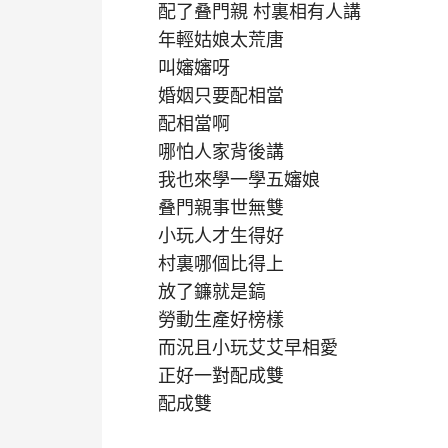
配了叠門親 村裏相有人講
年輕姑娘太荒唐
叫嬸嬸呀
婚姻只要配相當
配相當啊
哪怕人家背後講
我也來學一學五嬸娘
叠門親事世無雙
小玩人才生得好
村裏哪個比得上
放了鐮就是鎬
勞動生產好榜樣
而況且小玩艾艾早相愛
正好一對配成雙
配成雙