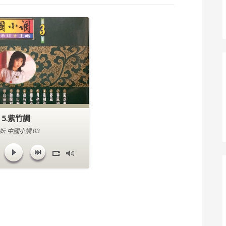
15.紫竹調
妘 中國小調 03