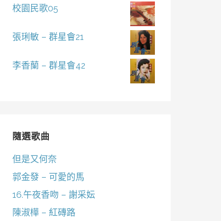
校園民歌05
張琍敏 – 群星會21
李香蘭 – 群星會42
隨選歌曲
但是又何奈
郭金發 – 可愛的馬
16.午夜香吻 – 謝采妘
陳淑樺 – 紅磚路