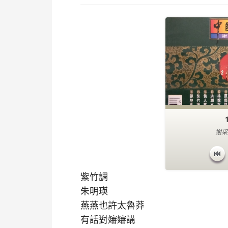
謝采
紫竹調
朱明瑛
燕燕也許太魯莽
有話對嬸嬸講