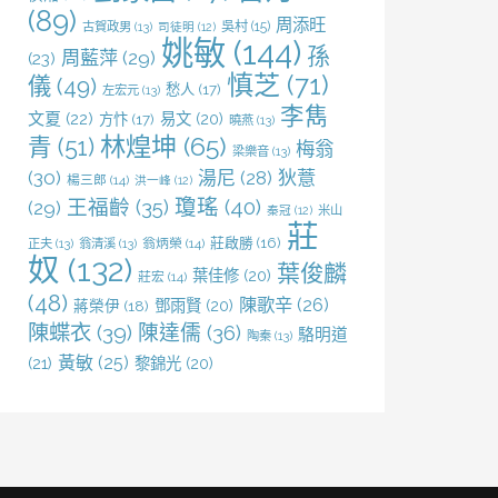
(89)
周添旺
吳村
(15)
古賀政男
(13)
司徒明
(12)
姚敏
(144)
孫
周藍萍
(29)
(23)
慎芝
(71)
儀
(49)
愁人
(17)
左宏元
(13)
李雋
文夏
(22)
易文
(20)
方忭
(17)
曉燕
(13)
林煌坤
(65)
青
(51)
梅翁
梁樂音
(13)
(30)
湯尼
(28)
狄薏
楊三郎
(14)
洪一峰
(12)
王福齡
(35)
瓊瑤
(40)
(29)
米山
秦冠
(12)
莊
莊啟勝
(16)
正夫
(13)
翁清溪
(13)
翁炳榮
(14)
奴
(132)
葉俊麟
葉佳修
(20)
莊宏
(14)
(48)
陳歌辛
(26)
鄧雨賢
(20)
蔣榮伊
(18)
陳蝶衣
(39)
陳達儒
(36)
駱明道
陶秦
(13)
黃敏
(25)
(21)
黎錦光
(20)