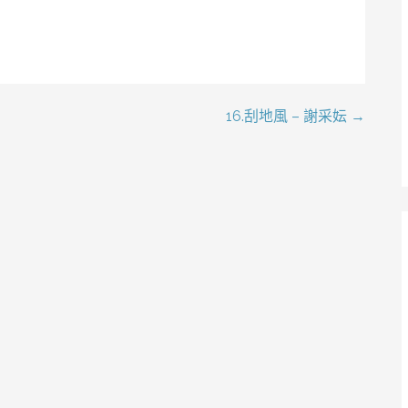
16.刮地風 – 謝采妘 →