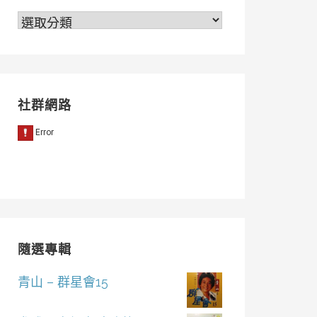
分
類
社群網路
隨選專輯
青山 – 群星會15