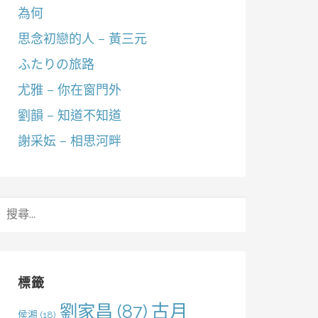
為何
思念初戀的人 – 黃三元
ふたりの旅路
尤雅 – 你在窗門外
劉韻 – 知道不知道
謝采妘 – 相思河畔
搜
尋
關
鍵
字:
標籤
劉家昌
(87)
古月
侯湘
(18)