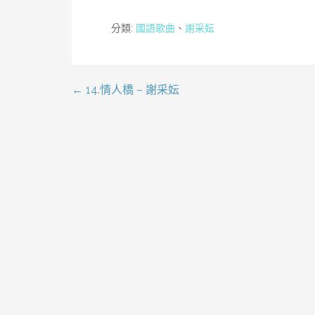
分類:
國語歌曲
、
謝采妘
← 14.情人橋 – 謝采妘
文
章
導
覽