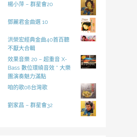
楊小萍 – 群星會20
鄧麗君金曲選 10
洪榮宏經典金曲40首百聽
不厭大合輯
效果音樂 20 – 超重音 X-
Bass 數位環繞音效 * 大樂
團演奏魅力滿點
咱的歌08台灣歌
劉家昌 – 群星會32