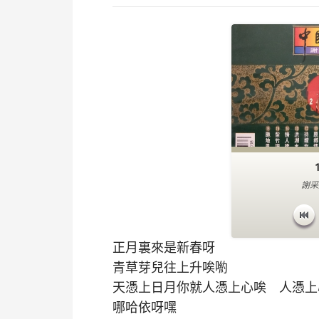
謝采
正月裏來是新春呀
青草芽兒往上升唉喲
天憑上日月你就人憑上心唉 人憑
哪哈依呀嘿