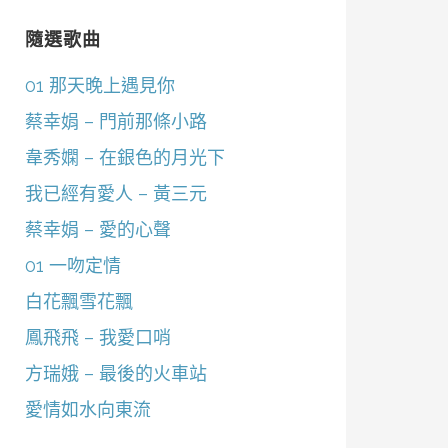
隨選歌曲
01 那天晚上遇見你
蔡幸娟 – 門前那條小路
韋秀嫻 – 在銀色的月光下
我已經有愛人 – 黃三元
蔡幸娟 – 愛的心聲
01 一吻定情
白花飄雪花飄
鳳飛飛 – 我愛口哨
方瑞娥 – 最後的火車站
愛情如水向東流