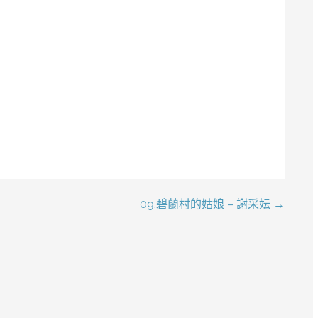
09.碧蘭村的姑娘 – 謝采妘 →