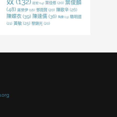
奴
(132)
葉俊麟
葉佳修
(20)
莊宏
(14)
(48)
陳歌辛
(26)
鄧雨賢
(20)
蔣榮伊
(18)
陳蝶衣
(39)
陳達儒
(36)
駱明道
陶秦
(13)
黃敏
(25)
(21)
黎錦光
(20)
.org