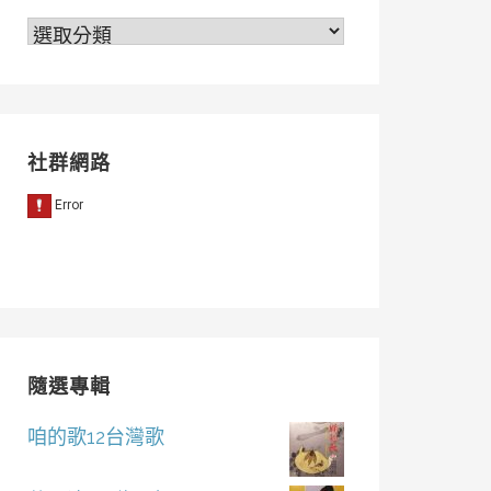
分
類
社群網路
隨選專輯
咱的歌12台灣歌