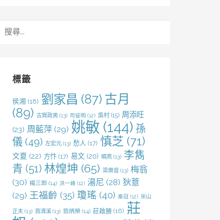
搜
尋
關
鍵
字:
標籤
劉家昌
(87)
古月
侯湘
(18)
(89)
周添旺
吳村
(15)
古賀政男
(13)
司徒明
(12)
姚敏
(144)
孫
周藍萍
(29)
(23)
慎芝
(71)
儀
(49)
愁人
(17)
左宏元
(13)
李雋
文夏
(22)
易文
(20)
方忭
(17)
曉燕
(13)
林煌坤
(65)
青
(51)
梅翁
梁樂音
(13)
(30)
湯尼
(28)
狄薏
楊三郎
(14)
洪一峰
(12)
王福齡
(35)
瓊瑤
(40)
(29)
米山
秦冠
(12)
莊
莊啟勝
(16)
正夫
(13)
翁清溪
(13)
翁炳榮
(14)