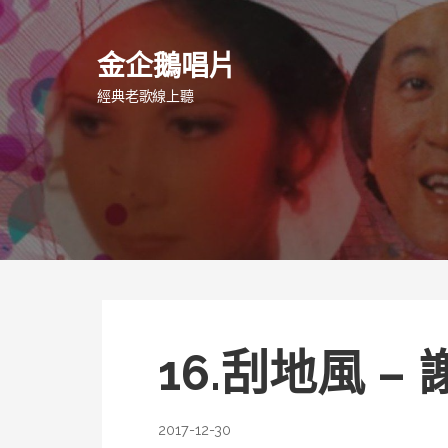
跳
至
金企鵝唱片
主
要
經典老歌線上聽
內
容
16.刮地風 –
2017-12-30