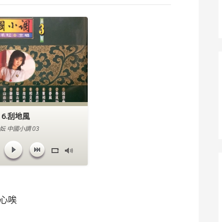
16.刮地風
妘 中國小調 03
上心唉