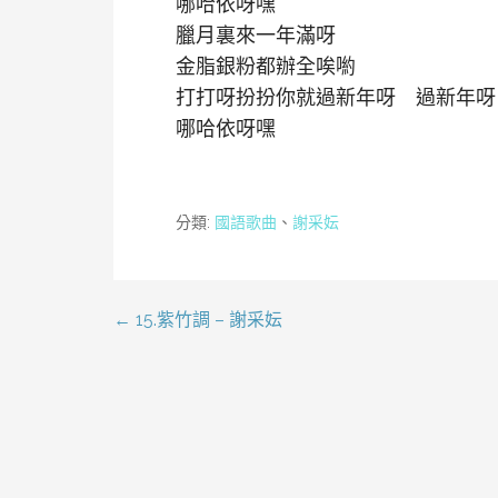
哪哈依呀嘿
臘月裏來一年滿呀
金脂銀粉都辦全唉喲
打打呀扮扮你就過新年呀 過新年呀
哪哈依呀嘿
分類:
國語歌曲
、
謝采妘
← 15.紫竹調 – 謝采妘
文
章
導