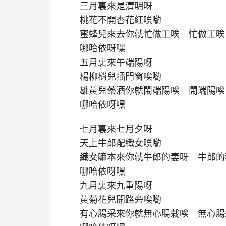
三月裏來是清明呀
桃花不開杏花紅唉喲
蜜蜂兒來去你就忙做工唉 忙做工唉
哪哈依呀嘿
五月裏來午端陽呀
楊柳梢兒插門窗唉喲
雄黃兒藥酒你就鬧端陽唉 鬧端陽唉
哪哈依呀嘿
七月裏來七月夕呀
天上牛郎配織女唉喲
織女嘛本來你就牛郎的妻呀 牛郎的
哪哈依呀嘿
九月裏來九重陽呀
黃菊花兒開路旁唉喲
有心腸采來你就無心腸栽唉 無心腸