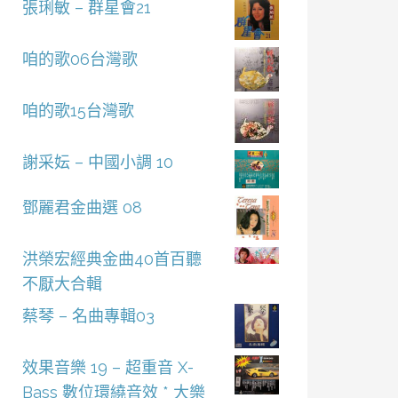
張琍敏 – 群星會21
咱的歌06台灣歌
咱的歌15台灣歌
謝采妘 – 中國小調 10
鄧麗君金曲選 08
洪榮宏經典金曲40首百聽
不厭大合輯
蔡琴 – 名曲專輯03
效果音樂 19 – 超重音 X-
Bass 數位環繞音效 * 大樂