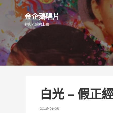
跳
至
金企鵝唱片
主
要
經典老歌線上聽
內
容
白光 – 假正
2018-01-06