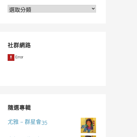
分
類
社群網路
隨選專輯
尤雅 – 群星會35