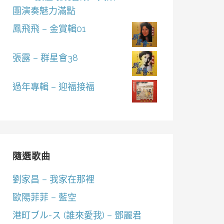
團演奏魅力滿點
鳳飛飛 – 金賞輯01
張露 – 群星會38
過年專輯 – 迎福接福
隨選歌曲
劉家昌 – 我家在那裡
歐陽菲菲 – 藍空
港町ブル-ス (誰來愛我) – 鄧麗君