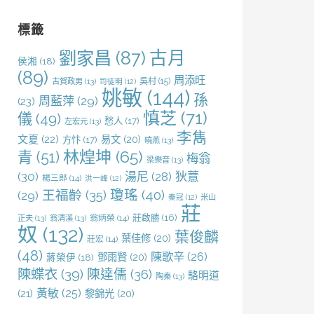
鍵
字:
標籤
劉家昌
(87)
古月
侯湘
(18)
(89)
周添旺
吳村
(15)
古賀政男
(13)
司徒明
(12)
姚敏
(144)
孫
周藍萍
(29)
(23)
慎芝
(71)
儀
(49)
愁人
(17)
左宏元
(13)
李雋
文夏
(22)
易文
(20)
方忭
(17)
曉燕
(13)
林煌坤
(65)
青
(51)
梅翁
梁樂音
(13)
(30)
湯尼
(28)
狄薏
楊三郎
(14)
洪一峰
(12)
王福齡
(35)
瓊瑤
(40)
(29)
米山
秦冠
(12)
莊
莊啟勝
(16)
正夫
(13)
翁清溪
(13)
翁炳榮
(14)
奴
(132)
葉俊麟
葉佳修
(20)
莊宏
(14)
(48)
陳歌辛
(26)
鄧雨賢
(20)
蔣榮伊
(18)
陳蝶衣
(39)
陳達儒
(36)
駱明道
陶秦
(13)
黃敏
(25)
(21)
黎錦光
(20)