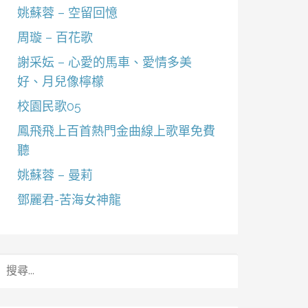
姚蘇蓉 – 空留回憶
周璇 – 百花歌
謝采妘 – 心愛的馬車、愛情多美
好、月兒像檸檬
校園民歌05
鳳飛飛上百首熱門金曲線上歌單免費
聽
姚蘇蓉 – 曼莉
鄧麗君-苦海女神龍
搜
尋
關