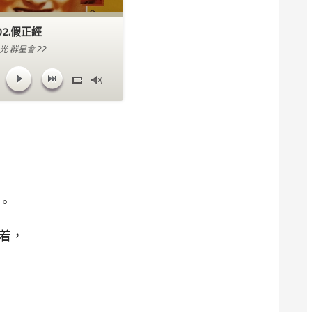
02.假正經
光 群星會 22
。
着，