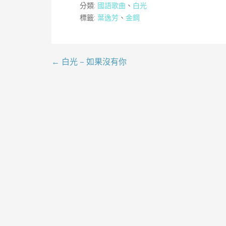
分類:
國語歌曲
、
白光
標籤:
葉逸芳
、
金鋼
← 白光 – 如果沒有你
文
章
導
覽