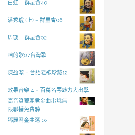
白虹 – 群星會40
潘秀瓊 (上) – 群星會06
周璇 – 群星會02
咱的歌07台灣歌
陳盈潔 – 台語老歌珍藏12
效果音樂 4 – 百萬名琴魅力大出擊
高音質鄧麗君金曲串燒無
限聯播免費聽
鄧麗君金曲選 02