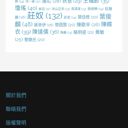
王福齡
(35)
湯尼
(28)
狄薏
(29)
郎
(14)
洪一峰
(12)
瓊瑤
(40)
莊啟
米山正夫
(13)
翁清溪
(13)
翁炳榮
(14)
秦冠
(12)
莊奴
(132)
葉俊
葉佳修
(20)
勝
(16)
莊宏
(14)
麟
(48)
陳蝶
陳歌辛
(26)
鄧雨賢
(20)
蔣榮伊
(18)
衣
(39)
陳達儒
(36)
黃敏
駱明道
(21)
陶秦
(13)
(25)
黎錦光
(20)
關於我們
聯絡我們
版權聲明