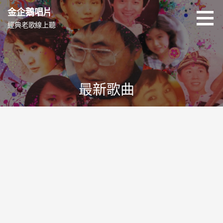
跳
金企鵝唱片
至
經典老歌線上聽
主
要
內
容
最新歌曲