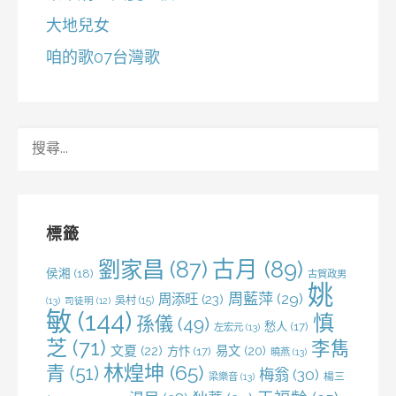
大地兒女
咱的歌07台灣歌
搜
尋
關
鍵
字:
標籤
劉家昌
(87)
古月
(89)
侯湘
(18)
古賀政男
姚
周藍萍
(29)
周添旺
(23)
吳村
(15)
(13)
司徒明
(12)
敏
(144)
慎
孫儀
(49)
愁人
(17)
左宏元
(13)
芝
(71)
李雋
文夏
(22)
易文
(20)
方忭
(17)
曉燕
(13)
林煌坤
(65)
青
(51)
梅翁
(30)
梁樂音
(13)
楊三