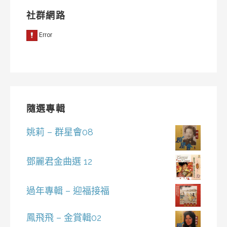
社群網路
隨選專輯
姚莉 – 群星會08
鄧麗君金曲選 12
過年專輯 – 迎福接福
鳳飛飛 – 金賞輯02