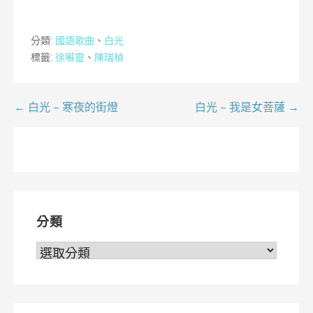
分類:
國語歌曲
、
白光
標籤:
徐囌靈
、
陳瑞楨
文
← 白光 – 寒夜的街燈
白光 – 我是女菩薩 →
章
導
覽
分類
分
類