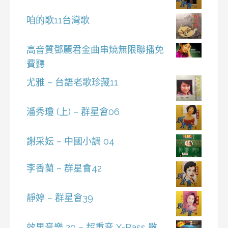
咱的歌11台灣歌
高音質鄧麗君金曲串燒無限聯播免
費聽
尤雅 – 台語老歌珍藏11
潘秀瓊 (上) – 群星會06
謝采妘 – 中國小調 04
李香蘭 – 群星會42
靜婷 – 群星會39
效果音樂 20 – 超重音 X-Bass 數