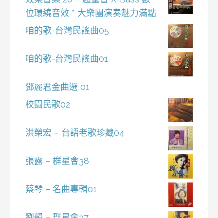
位環繞音效 * 大樂團演奏魅力滿點
咱的歌-台灣民謠曲05
咱的歌-台灣民謠曲01
鄧麗君金曲選 01
校園民歌02
洪榮宏 – 台語老歌珍藏04
張露 – 群星會38
蔡琴 – 名曲專輯01
劉韻 – 群星會37