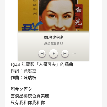
08.今夕何夕
白光 群星會 22
1948 年電影「人盡可夫」的插曲
作詞：徐囌靈
作曲：陳瑞楨
啊今夕何夕
雲淡星稀夜色真美麗
只有我和你我和你