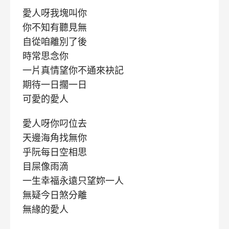
愛人呀我塊叫你
你不知有聽見無
自從咱離別了後
時常思念你
一片真情望你不通來袂記
期待一日擱一日
可愛的愛人
愛人呀你叼位去
天邊海角找無你
乎阮每日空相思
目屎像雨滴
一生幸福永遠只望妳一人
無疑今日煞分離
無緣的愛人