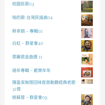
校園民歌03
咱的歌-台灣民謠曲04
蔡幸娟 – 專輯02
白虹 – 群星會40
鄧麗君金曲選 11
過年專輯 – 歡樂年年
陳盈潔無限回味首首動聽經典老歌
32首
姚蘇蓉 – 群星會09