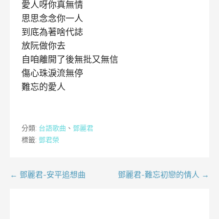
愛人呀你真無情
思思念念你一人
到底為著啥代誌
放阮做你去
自咱離開了後無批又無信
傷心珠淚流無停
難忘的愛人
分類:
台語歌曲
、
鄧麗君
標籤:
鄧君榮
文
← 鄧麗君-安平追想曲
鄧麗君-難忘初戀的情人 →
章
導