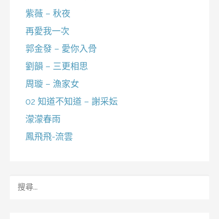
紫薇 – 秋夜
再愛我一次
郭金發 – 愛你入骨
劉韻 – 三更相思
周璇 – 漁家女
02 知道不知道 – 謝采妘
濛濛春雨
鳳飛飛-流雲
搜
尋
關
鍵