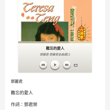
難忘的愛人
鄧麗君 鄧麗君金曲選11
鄧麗君
難忘的愛人
作詞：鄧君榮