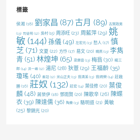
字:
標籤
劉家昌
(87)
古月
(89)
侯湘
(18)
古賀政男
姚
周藍萍
(29)
周添旺
(23)
吳村
(15)
(13)
司徒明
(12)
敏
(144)
慎
孫儀
(49)
愁人
(17)
左宏元
(13)
芝
(71)
李雋
文夏
(22)
易文
(20)
方忭
(17)
曉燕
(13)
林煌坤
(65)
青
(51)
梅翁
(30)
梁樂音
(13)
楊三
王福齡
(35)
湯尼
(28)
狄薏
(29)
郎
(14)
洪一峰
(12)
瓊瑤
(40)
莊啟
米山正夫
(13)
翁清溪
(13)
翁炳榮
(14)
秦冠
(12)
莊奴
(132)
葉俊
葉佳修
(20)
勝
(16)
莊宏
(14)
麟
(48)
陳蝶
陳歌辛
(26)
鄧雨賢
(20)
蔣榮伊
(18)
衣
(39)
陳達儒
(36)
黃敏
駱明道
(21)
陶秦
(13)
(25)
黎錦光
(20)