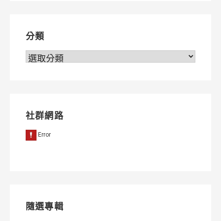
覽
分類
分
類
社群網路
隨選專輯