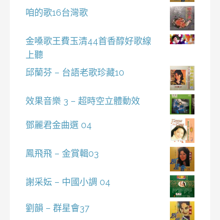
咱的歌16台灣歌
金嗓歌王費玉清44首香醇好歌線
上聽
邱蘭芬 – 台語老歌珍藏10
效果音樂 3 – 超時空立體動效
鄧麗君金曲選 04
鳳飛飛 – 金賞輯03
謝采妘 – 中國小調 04
劉韻 – 群星會37