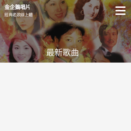
跳
金企鵝唱片
至
經典老歌線上聽
主
要
內
容
最新歌曲