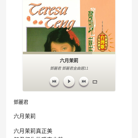
六月茉莉
鄧麗君 鄧麗君金曲選11
鄧麗君
六月茉莉
六月茉莉真正美