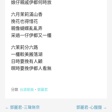
娘仔親戚伊都何時放
六月茉莉滿山香
挽花也得惜花
親像蝴蝶亂亂弄
采過一仔伊都又一欉
六茉莉分六路
一欉較美搬落湖
日時要挽有人顧
暝時要挽伊都人看無
分類:
台語歌曲
、
鄧麗君
文
← 鄧麗君-三聲無奈
鄧麗君-心酸酸 →