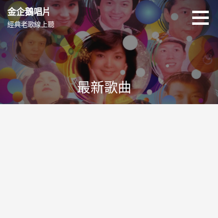
跳
金企鵝唱片
至
經典老歌線上聽
主
要
內
容
最新歌曲