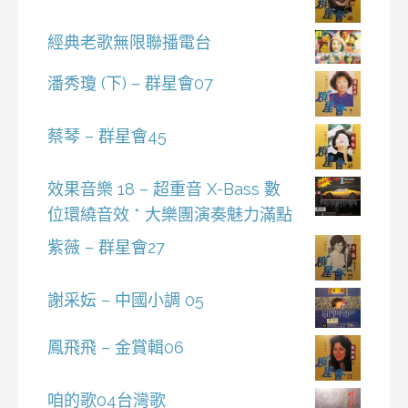
經典老歌無限聯播電台
潘秀瓊 (下) – 群星會07
蔡琴 – 群星會45
效果音樂 18 – 超重音 X-Bass 數
位環繞音效 * 大樂團演奏魅力滿點
紫薇 – 群星會27
謝采妘 – 中國小調 05
鳳飛飛 – 金賞輯06
咱的歌04台灣歌