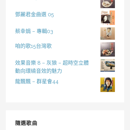
鄧麗君金曲選 05
蔡幸娟 – 專輯03
咱的歌15台灣歌
效果音樂 8 – 灰狼 – 超時空立體
動向環繞音效的魅力
龍飄飄 – 群星會44
隨選歌曲