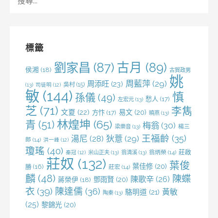
尋
關
鍵
字:
標籤
劉家昌
(87)
古月
(89)
侯湘
(18)
古賀政男
姚
周藍萍
(29)
周添旺
(23)
吳村
(15)
(13)
司徒明
(12)
敏
(144)
慎
孫儀
(49)
愁人
(17)
左宏元
(13)
芝
(71)
李雋
文夏
(22)
易文
(20)
方忭
(17)
曉燕
(13)
林煌坤
(65)
青
(51)
梅翁
(30)
梁樂音
(13)
楊三
王福齡
(35)
湯尼
(28)
狄薏
(29)
郎
(14)
洪一峰
(12)
瓊瑤
(40)
莊啟
米山正夫
(13)
翁清溪
(13)
翁炳榮
(14)
秦冠
(12)
莊奴
(132)
葉俊
葉佳修
(20)
勝
(16)
莊宏
(14)
麟
(48)
陳蝶
陳歌辛
(26)
鄧雨賢
(20)
蔣榮伊
(18)
衣
(39)
陳達儒
(36)
黃敏
駱明道
(21)
陶秦
(13)
(25)
黎錦光
(20)