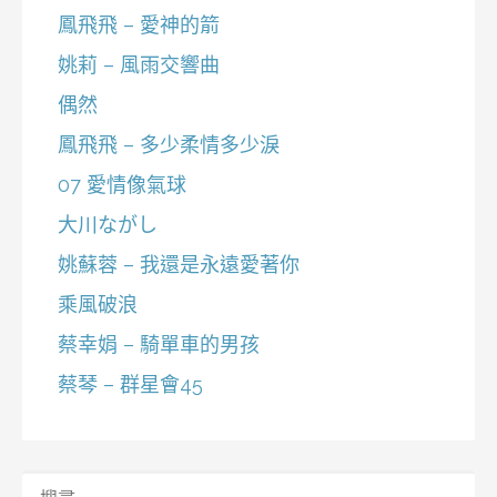
鳳飛飛 – 愛神的箭
姚莉 – 風雨交響曲
偶然
鳳飛飛 – 多少柔情多少淚
07 愛情像氣球
大川ながし
姚蘇蓉 – 我還是永遠愛著你
乘風破浪
蔡幸娟 – 騎單車的男孩
蔡琴 – 群星會45
搜