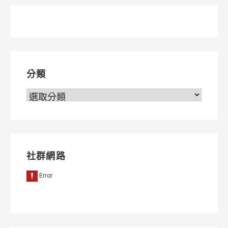
章
導
覽
分類
分
類
社群網路