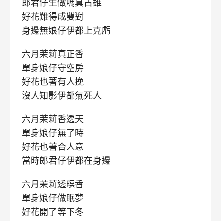
郎君仔生做嗎真古錐
好花難得成雙對
身邊無娘仔伊都上克虧
六月茉莉真正香
單身娘仔守空房
好花也著有人挽
沒人知影伊都氣死人
六月茉莉香透天
單身娘仔無了時
好花也著合人意
當時郎君仔伊都在身邊
六月茉莉透暝香
單身娘仔做眠夢
好花開了等下冬