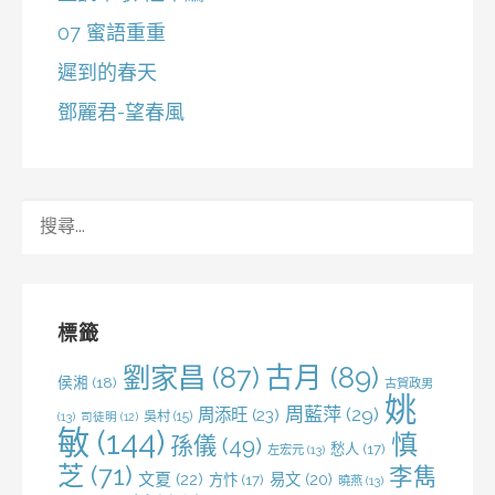
07 蜜語重重
遲到的春天
鄧麗君-望春風
搜
尋
關
鍵
字:
標籤
劉家昌
(87)
古月
(89)
侯湘
(18)
古賀政男
姚
周藍萍
(29)
周添旺
(23)
吳村
(15)
(13)
司徒明
(12)
敏
(144)
慎
孫儀
(49)
愁人
(17)
左宏元
(13)
芝
(71)
李雋
文夏
(22)
易文
(20)
方忭
(17)
曉燕
(13)