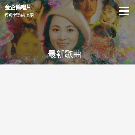
跳
金企鵝唱片
至
經典老歌線上聽
主
要
內
容
最新歌曲