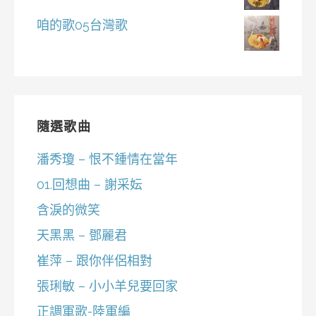
咱的歌05台灣歌
隨選歌曲
潘秀瓊 – 恨不鍾情在當年
01.回想曲 – 謝采妘
含淚的微笑
天黑黑 – 鄧麗君
崔萍 – 跟你伴侶相對
張琍敏 – 小小羊兒要回家
正調軍歌-陸軍編