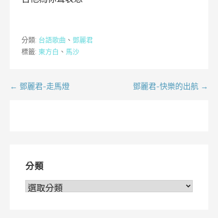
分類:
台語歌曲
、
鄧麗君
標籤:
東方白
、
馬沙
文
← 鄧麗君-走馬燈
鄧麗君-快樂的出航 →
章
導
覽
分類
分
類