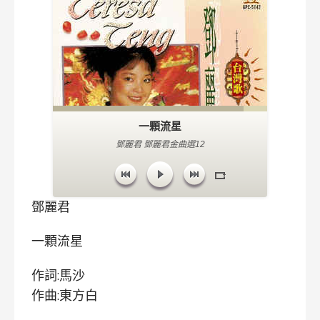
一顆流星
鄧麗君 鄧麗君金曲選12
鄧麗君
一顆流星
作詞:馬沙
作曲:東方白