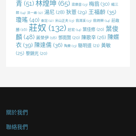
林煌坤
(65)
青
(51)
梅翁
(30)
梁樂音
(13)
楊三
王福齡
(35)
湯尼
(28)
狄薏
(29)
郎
(14)
洪一峰
(12)
瓊瑤
(40)
莊啟
米山正夫
(13)
翁清溪
(13)
翁炳榮
(14)
秦冠
(12)
莊奴
(132)
葉俊
葉佳修
(20)
勝
(16)
莊宏
(14)
麟
(48)
陳蝶
陳歌辛
(26)
鄧雨賢
(20)
蔣榮伊
(18)
衣
(39)
陳達儒
(36)
黃敏
駱明道
(21)
陶秦
(13)
(25)
黎錦光
(20)
關於我們
聯絡我們