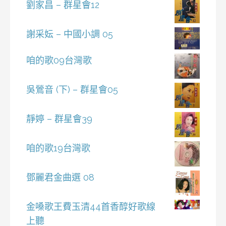
劉家昌 – 群星會12
謝采妘 – 中國小調 05
咱的歌09台灣歌
吳鶯音 (下) – 群星會05
靜婷 – 群星會39
咱的歌19台灣歌
鄧麗君金曲選 08
金嗓歌王費玉清44首香醇好歌線
上聽