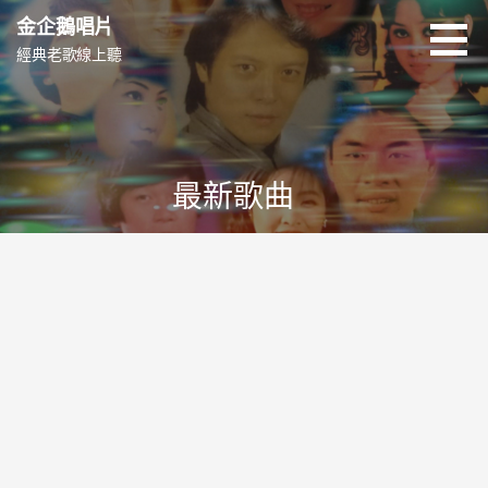
跳
金企鵝唱片
至
經典老歌線上聽
主
要
內
容
最新歌曲