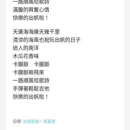
一路順風唸歌詩
滿腹的興奮心情
快樂的出帆啦！
天連海海連天幾千里
清涼的海風也祝阮出帆的日子
迷人的南洋
木瓜花香味
卡膜脈 卡膜脈
卡膜脈嘛飛來
一路順風唸歌詩
手彈著輕鬆吉他
快樂的出帆啦！
分類:
台語歌曲
、
鄧麗君