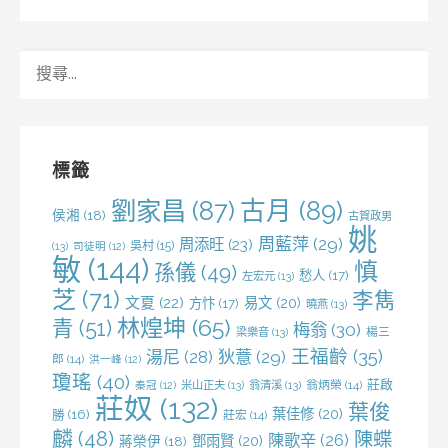
搜
尋
關
鍵
字:
標籤
劉家昌
(87)
古月
(89)
侯湘
(18)
古賀政男
姚
周藍萍
(29)
周添旺
(23)
吳村
(15)
(13)
司徒明
(12)
敏
(144)
慎
孫儀
(49)
愁人
(17)
左宏元
(13)
芝
(71)
李雋
文夏
(22)
易文
(20)
方忭
(17)
曉燕
(13)
林煌坤
(65)
青
(51)
梅翁
(30)
梁樂音
(13)
楊三
王福齡
(35)
湯尼
(28)
狄薏
(29)
郎
(14)
洪一峰
(12)
瓊瑤
(40)
莊啟
米山正夫
(13)
翁清溪
(13)
翁炳榮
(14)
秦冠
(12)
莊奴
(132)
葉俊
葉佳修
(20)
勝
(16)
莊宏
(14)
麟
(48)
陳蝶
陳歌辛
(26)
鄧雨賢
(20)
蔣榮伊
(18)