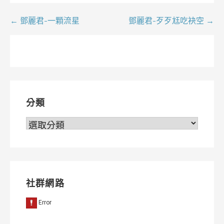
文
← 鄧麗君-一顆流星
鄧麗君-歹歹尪吃袂空 →
章
導
覽
分類
分
類
社群網路