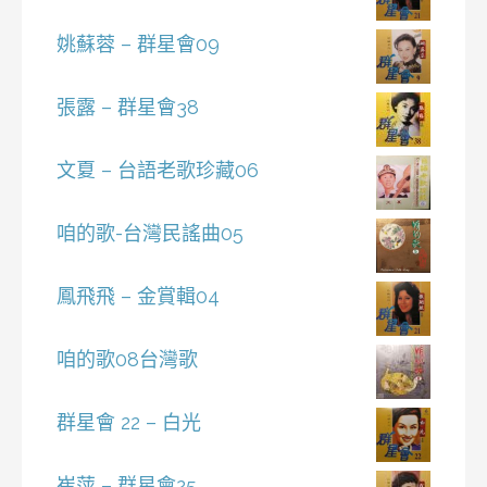
姚蘇蓉 – 群星會09
張露 – 群星會38
文夏 – 台語老歌珍藏06
咱的歌-台灣民謠曲05
鳳飛飛 – 金賞輯04
咱的歌08台灣歌
群星會 22 – 白光
崔萍 – 群星會25