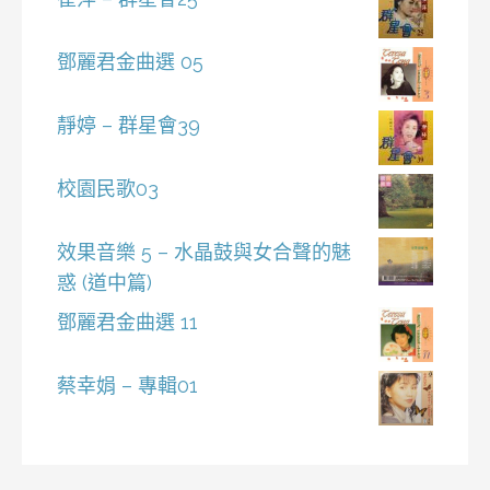
鄧麗君金曲選 05
靜婷 – 群星會39
校園民歌03
效果音樂 5 – 水晶鼓與女合聲的魅
惑 (道中篇)
鄧麗君金曲選 11
蔡幸娟 – 專輯01