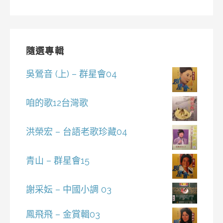
隨選專輯
吳鶯音 (上) – 群星會04
咱的歌12台灣歌
洪榮宏 – 台語老歌珍藏04
青山 – 群星會15
謝采妘 – 中國小調 03
鳳飛飛 – 金賞輯03