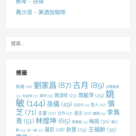
蔡琴 – 抉擇
萬沙浪 – 美酒加咖啡
搜
尋
關
鍵
字:
標籤
劉家昌
(87)
古月
(89)
侯湘
(18)
古賀政男
姚
周藍萍
(29)
周添旺
(23)
吳村
(15)
(13)
司徒明
(12)
敏
(144)
慎
孫儀
(49)
愁人
(17)
左宏元
(13)
芝
(71)
李雋
文夏
(22)
易文
(20)
方忭
(17)
曉燕
(13)
林煌坤
(65)
青
(51)
梅翁
(30)
梁樂音
(13)
楊三
王福齡
(35)
湯尼
(28)
狄薏
(29)
郎
(14)
洪一峰
(12)