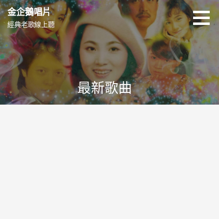
跳
金企鵝唱片
至
經典老歌線上聽
主
要
內
容
最新歌曲