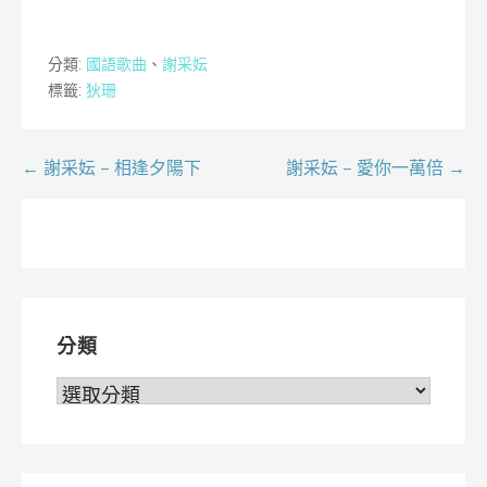
分類:
國語歌曲
、
謝采妘
標籤:
狄珊
文
← 謝采妘 – 相逢夕陽下
謝采妘 – 愛你一萬倍 →
章
導
覽
分類
分
類