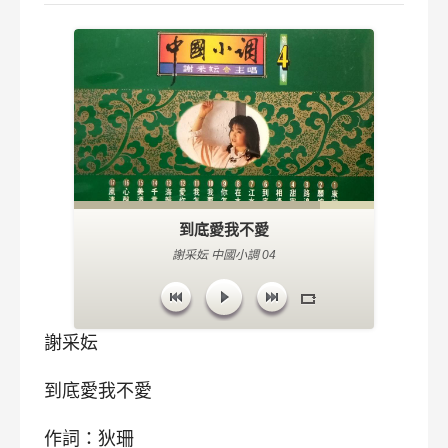
到底愛我不愛
謝采妘 中國小調 04
謝采妘
到底愛我不愛
作詞：狄珊