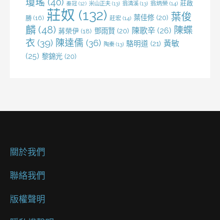
瓊瑤
(40)
莊啟
米山正夫
(13)
翁清溪
(13)
翁炳榮
(14)
秦冠
(12)
莊奴
(132)
葉俊
葉佳修
(20)
勝
(16)
莊宏
(14)
麟
(48)
陳蝶
陳歌辛
(26)
鄧雨賢
(20)
蔣榮伊
(18)
衣
(39)
陳達儒
(36)
黃敏
駱明道
(21)
陶秦
(13)
(25)
黎錦光
(20)
關於我們
聯絡我們
版權聲明