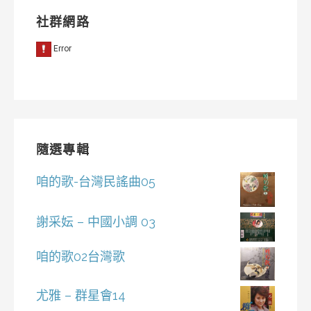
社群網路
隨選專輯
咱的歌-台灣民謠曲05
謝采妘 – 中國小調 03
咱的歌02台灣歌
尤雅 – 群星會14