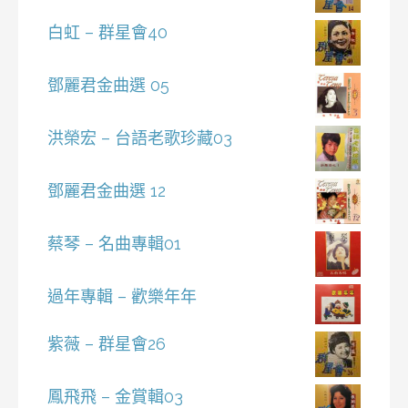
白虹 – 群星會40
鄧麗君金曲選 05
洪榮宏 – 台語老歌珍藏03
鄧麗君金曲選 12
蔡琴 – 名曲專輯01
過年專輯 – 歡樂年年
紫薇 – 群星會26
鳳飛飛 – 金賞輯03