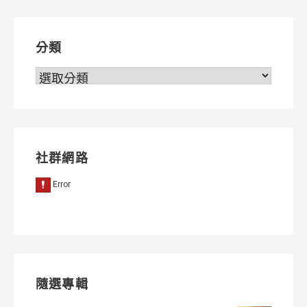
覽
分類
分
類
社群網路
隨選專輯