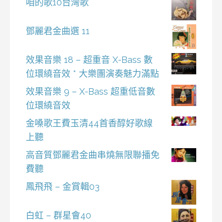
咱的歌10台灣歌
鄧麗君金曲選 11
效果音樂 18 – 超重音 X-Bass 數
位環繞音效 * 大樂團演奏魅力滿點
效果音樂 9 – X-Bass 超重低音數
位環繞音效
金嗓歌王費玉清44首香醇好歌線
上聽
高音質鄧麗君金曲串燒無限聯播免
費聽
鳳飛飛 – 金賞輯03
白虹 – 群星會40