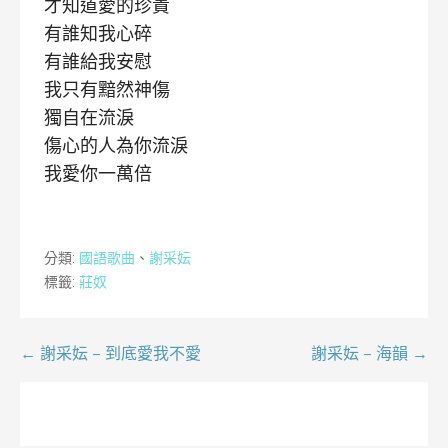
才知道愛的珍貴
有誰知我心碎
有誰給我安慰
我只有黯然神傷
獨自在流淚
傷心的人為你流淚
我愛你一萬倍
分類:
國語歌曲
、
謝采妘
標籤:
莊奴
文
← 謝采妘 – 到底愛我不愛
謝采妘 – 海韻 →
章
導