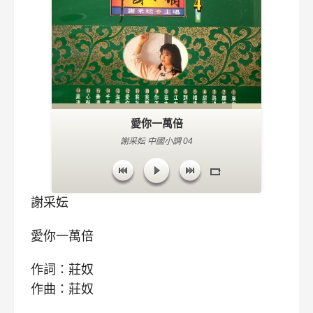
愛你一萬倍
謝采妘 中國小調 04
謝采妘
愛你一萬倍
作詞：莊奴
作曲：莊奴