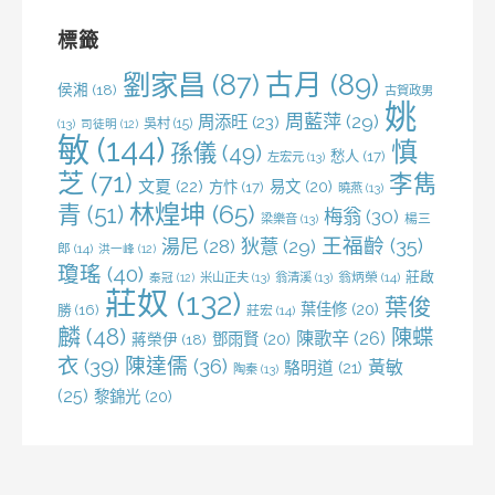
字:
標籤
劉家昌
(87)
古月
(89)
侯湘
(18)
古賀政男
姚
周藍萍
(29)
周添旺
(23)
吳村
(15)
(13)
司徒明
(12)
敏
(144)
慎
孫儀
(49)
愁人
(17)
左宏元
(13)
芝
(71)
李雋
文夏
(22)
易文
(20)
方忭
(17)
曉燕
(13)
林煌坤
(65)
青
(51)
梅翁
(30)
梁樂音
(13)
楊三
王福齡
(35)
湯尼
(28)
狄薏
(29)
郎
(14)
洪一峰
(12)
瓊瑤
(40)
莊啟
米山正夫
(13)
翁清溪
(13)
翁炳榮
(14)
秦冠
(12)
莊奴
(132)
葉俊
葉佳修
(20)
勝
(16)
莊宏
(14)
麟
(48)
陳蝶
陳歌辛
(26)
鄧雨賢
(20)
蔣榮伊
(18)
衣
(39)
陳達儒
(36)
黃敏
駱明道
(21)
陶秦
(13)
(25)
黎錦光
(20)