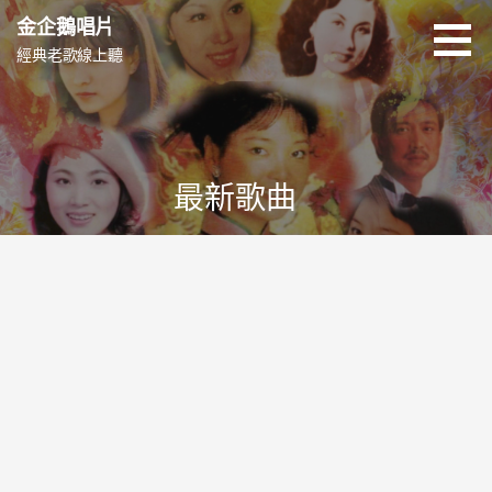
跳
金企鵝唱片
至
經典老歌線上聽
主
要
內
容
最新歌曲