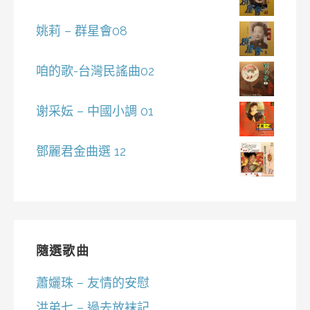
姚莉 – 群星會08
咱的歌-台灣民謠曲02
谢采妘 – 中國小調 01
鄧麗君金曲選 12
隨選歌曲
蕭孋珠 – 友情的安慰
洪弟七 – 過去放袜記