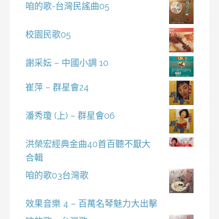
咱的歌-台灣民謠曲05
校園民歌05
謝采妘 – 中國小調 10
崔萍 – 群星會24
潘秀瓊 (上) – 群星會06
洪榮宏經典金曲40首百聽不厭大
合輯
咱的歌03台灣歌
效果音樂 4 – 百萬名琴魅力大出擊