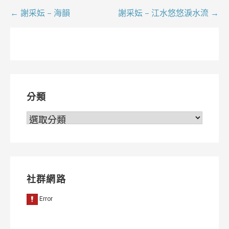
文
← 謝采妘 – 海韻
謝采妘 – 江水悠悠淚水流 →
章
導
覽
分類
分
類
社群網路