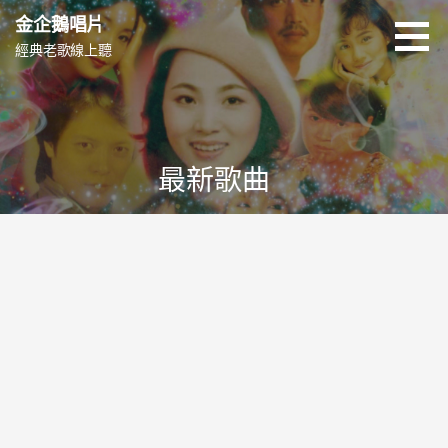
跳
金企鵝唱片
至
經典老歌線上聽
主
要
內
容
最新歌曲