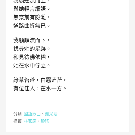
我願逆流而上，
與她輕言細語。
無奈前有險灘，
道路曲折無已。
我願順流而下，
找尋她的足跡。
卻見彷彿依稀，
她在水中佇立。
綠草蒼蒼，白霧茫茫，
有位佳人，在水一方。
分類:
國語歌曲
、
謝采妘
標籤:
林家慶
、
瓊瑤