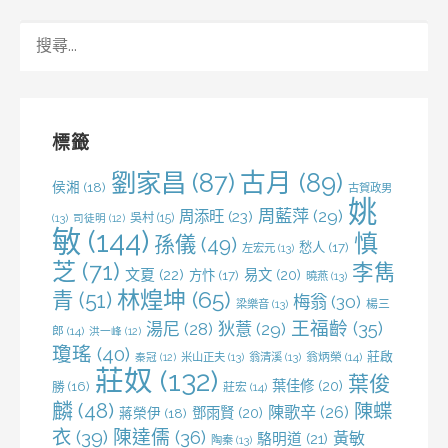
搜
尋
關
鍵
字:
標籤
劉家昌
(87)
古月
(89)
侯湘
(18)
古賀政男
姚
周藍萍
(29)
周添旺
(23)
吳村
(15)
(13)
司徒明
(12)
敏
(144)
慎
孫儀
(49)
愁人
(17)
左宏元
(13)
芝
(71)
李雋
文夏
(22)
易文
(20)
方忭
(17)
曉燕
(13)
林煌坤
(65)
青
(51)
梅翁
(30)
梁樂音
(13)
楊三
王福齡
(35)
湯尼
(28)
狄薏
(29)
郎
(14)
洪一峰
(12)
瓊瑤
(40)
莊啟
米山正夫
(13)
翁清溪
(13)
翁炳榮
(14)
秦冠
(12)
莊奴
(132)
葉俊
葉佳修
(20)
勝
(16)
莊宏
(14)
麟
(48)
陳蝶
陳歌辛
(26)
鄧雨賢
(20)
蔣榮伊
(18)
衣
(39)
陳達儒
(36)
黃敏
駱明道
(21)
陶秦
(13)