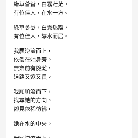
綠草蒼蒼，白霧茫茫，
有位佳人，在水一方。
綠草萋萋，白霧迷離，
有位佳人，靠水而居。
我願逆流而上，
依偎在她身旁。
無奈前有險灘，
道路又遠又長。
我願順流而下，
找尋她的方向。
卻見依稀彷彿，
她在水的中央。