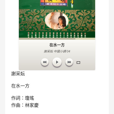
在水一方
謝采妘 中國小調 04
謝采妘
在水一方
作詞：瓊瑤
作曲：林家慶