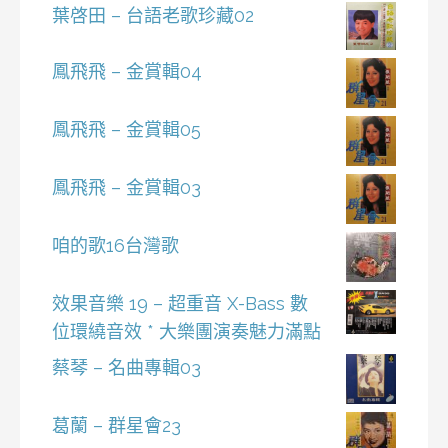
葉啓田 – 台語老歌珍藏02
鳳飛飛 – 金賞輯04
鳳飛飛 – 金賞輯05
鳳飛飛 – 金賞輯03
咱的歌16台灣歌
效果音樂 19 – 超重音 X-Bass 數
位環繞音效 * 大樂團演奏魅力滿點
蔡琴 – 名曲專輯03
葛蘭 – 群星會23