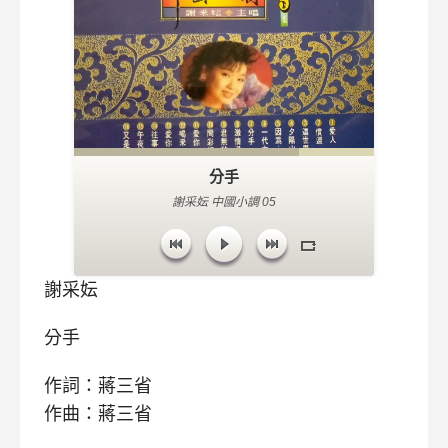
分手
謝采妘 中國小調 05
謝采妘
分手
作詞：蔣三省
作曲：蔣三省