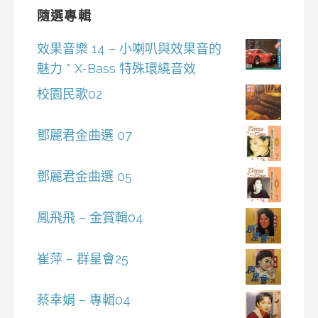
隨選專輯
效果音樂 14 – 小喇叭與效果音的
魅力 * X-Bass 特殊環繞音效
校園民歌02
鄧麗君金曲選 07
鄧麗君金曲選 05
鳳飛飛 – 金賞輯04
崔萍 – 群星會25
蔡幸娟 – 專輯04