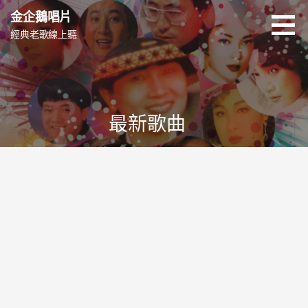
跳
金企鵝唱片
至
經典老歌線上聽
主
要
內
容
最新歌曲