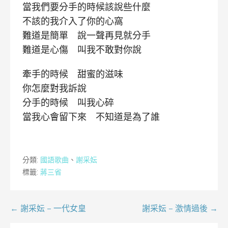
當我們要分手的時候該說些什麼
不該的我介入了你的心窩
難道是簡單 說一聲再見就分手
難道是心傷 叫我不敢對你說
牽手的時候 甜蜜的滋味
你怎麼對我訴說
分手的時候 叫我心碎
當我心會留下來 不知道是為了誰
分類:
國語歌曲
、
謝采妘
標籤:
蔣三省
文
← 謝采妘 – 一代女皇
謝采妘 – 激情過後 →