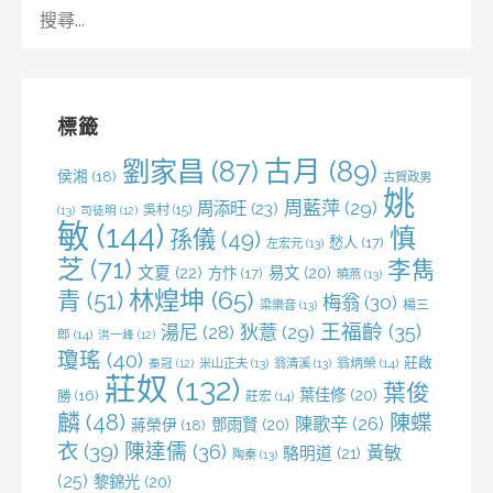
搜
尋
關
鍵
字:
標籤
劉家昌
(87)
古月
(89)
侯湘
(18)
古賀政男
姚
周藍萍
(29)
周添旺
(23)
吳村
(15)
(13)
司徒明
(12)
敏
(144)
慎
孫儀
(49)
愁人
(17)
左宏元
(13)
芝
(71)
李雋
文夏
(22)
易文
(20)
方忭
(17)
曉燕
(13)
林煌坤
(65)
青
(51)
梅翁
(30)
梁樂音
(13)
楊三
王福齡
(35)
湯尼
(28)
狄薏
(29)
郎
(14)
洪一峰
(12)
瓊瑤
(40)
莊啟
米山正夫
(13)
翁清溪
(13)
翁炳榮
(14)
秦冠
(12)
莊奴
(132)
葉俊
葉佳修
(20)
勝
(16)
莊宏
(14)
麟
(48)
陳蝶
陳歌辛
(26)
鄧雨賢
(20)
蔣榮伊
(18)
衣
(39)
陳達儒
(36)
黃敏
駱明道
(21)
陶秦
(13)
(25)
黎錦光
(20)