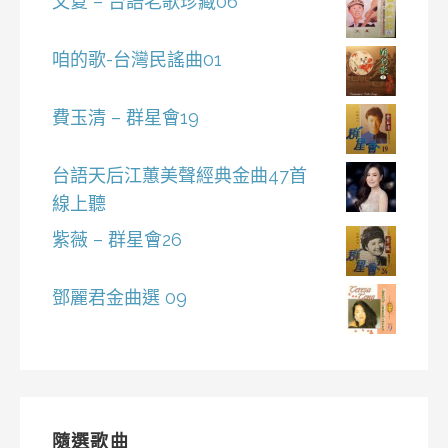
文夏 – 台語老歌珍藏06
咱的歌-台灣民謠曲01
費玉清 – 群星會19
台語天后江蕙美聲經典金曲47首
線上聽
紫薇 – 群星會26
鄧麗君金曲選 09
隨選歌曲