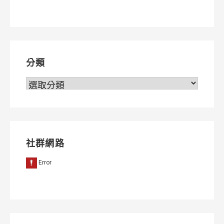
章
導
覽
分類
分
類
社群網路