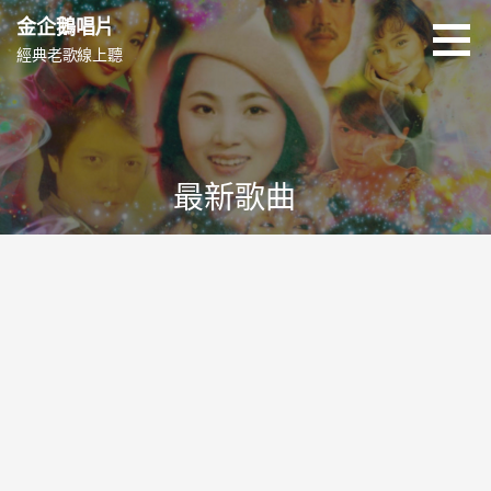
跳
金企鵝唱片
至
經典老歌線上聽
主
要
內
容
最新歌曲