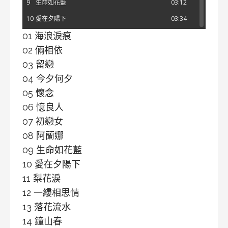
9
生命如花藍
03:12
10
愛在夕陽下
03:34
01 海浪淚痕
11
梨花淚
03:19
02 倆相依
12
一縷相思情
03:23
03 留戀
13
落花流水
03:11
04 今夕何夕
14
鐘山春
02:59
05 懷念
15
神祕女郎
03:01
06 憶良人
16
默默祝福你
02:48
07 初戀女
08 阿蘭娜
09 生命如花藍
10 愛在夕陽下
11 梨花淚
12 一縷相思情
13 落花流水
14 鐘山春