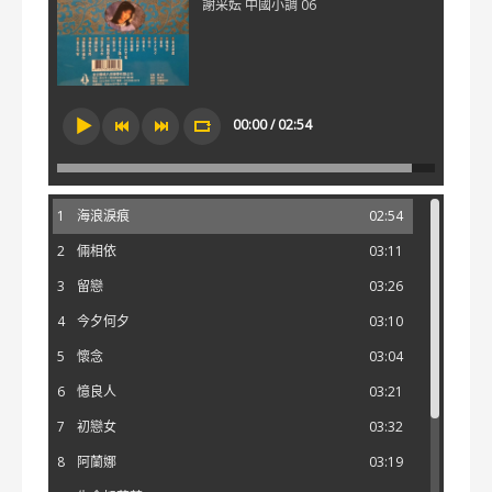
謝采妘 中國小調 06
00:00 / 02:54
1
海浪淚痕
02:54
2
倆相依
03:11
3
留戀
03:26
4
今夕何夕
03:10
5
懷念
03:04
6
憶良人
03:21
7
初戀女
03:32
8
阿蘭娜
03:19