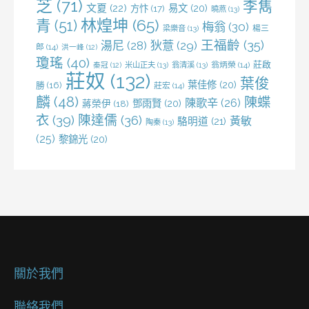
芝
(71)
李雋
文夏
(22)
易文
(20)
方忭
(17)
曉燕
(13)
林煌坤
(65)
青
(51)
梅翁
(30)
梁樂音
(13)
楊三
王福齡
(35)
湯尼
(28)
狄薏
(29)
郎
(14)
洪一峰
(12)
瓊瑤
(40)
莊啟
米山正夫
(13)
翁清溪
(13)
翁炳榮
(14)
秦冠
(12)
莊奴
(132)
葉俊
葉佳修
(20)
勝
(16)
莊宏
(14)
麟
(48)
陳蝶
陳歌辛
(26)
鄧雨賢
(20)
蔣榮伊
(18)
衣
(39)
陳達儒
(36)
黃敏
駱明道
(21)
陶秦
(13)
(25)
黎錦光
(20)
關於我們
聯絡我們