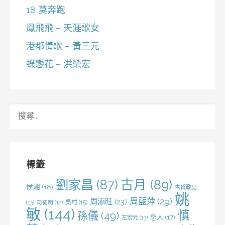
18 莫奔跑
鳳飛飛 – 天涯歌女
港都情歌 – 黃三元
蝶戀花 – 洪榮宏
搜
尋
關
鍵
字:
標籤
劉家昌
(87)
古月
(89)
侯湘
(18)
古賀政男
姚
周藍萍
(29)
周添旺
(23)
吳村
(15)
(13)
司徒明
(12)
敏
(144)
慎
孫儀
(49)
愁人
(17)
左宏元
(13)