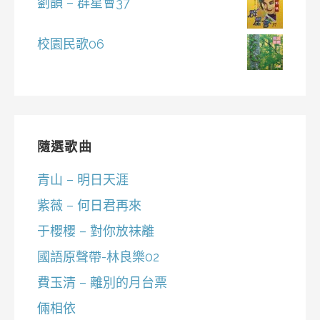
劉韻 – 群星會37
校園民歌06
隨選歌曲
青山 – 明日天涯
紫薇 – 何日君再來
于櫻櫻 – 對你放袜離
國語原聲帶-林良樂02
費玉清 – 離別的月台票
倆相依