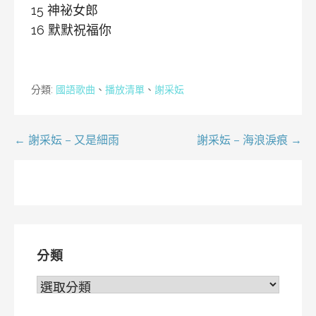
15 神祕女郎
16 默默祝福你
分類:
國語歌曲
、
播放清單
、
謝采妘
文
← 謝采妘 – 又是細雨
謝采妘 – 海浪淚痕 →
章
導
覽
分類
分
類