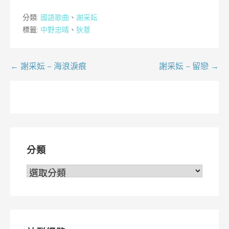
分類:
國語歌曲
、
謝采妘
標籤:
中野忠晴
、
狄薏
文
← 謝采妘 – 海浪淚痕
謝采妘 – 留戀 →
章
導
覽
分類
分
類