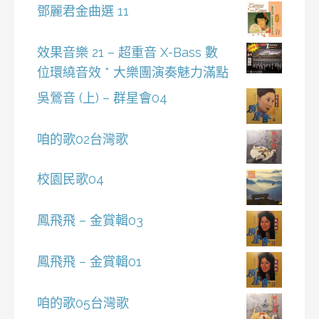
鄧麗君金曲選 11
效果音樂 21 – 超重音 X-Bass 數
位環繞音效 * 大樂團演奏魅力滿點
吳鶯音 (上) – 群星會04
咱的歌02台灣歌
校園民歌04
鳳飛飛 – 金賞輯03
鳳飛飛 – 金賞輯01
咱的歌05台灣歌