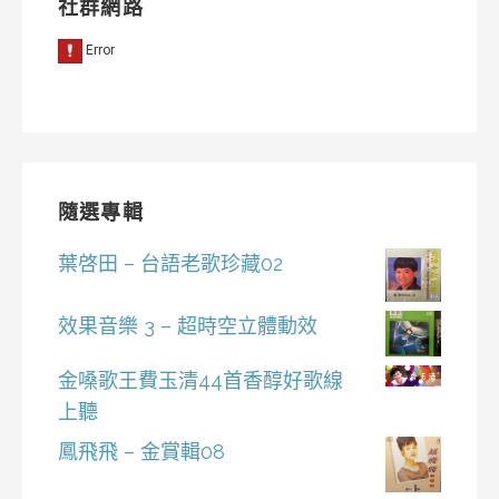
社群網路
隨選專輯
葉啓田 – 台語老歌珍藏02
效果音樂 3 – 超時空立體動效
金嗓歌王費玉清44首香醇好歌線
上聽
鳳飛飛 – 金賞輯08