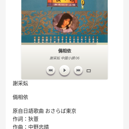
倆相依
謝采妘 中國小調 06
謝采妘
倆相依
原自日語歌曲 おさらば東京
作詞：狄薏
作曲：中野忠晴