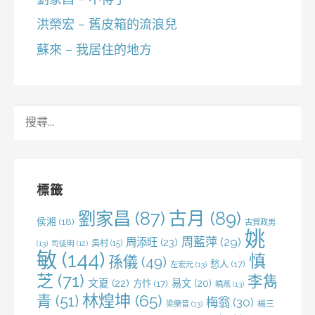
洪榮宏 – 舊皮箱的流浪兒
蘇來 – 我居住的地方
搜
尋
關
鍵
字:
標籤
劉家昌
(87)
古月
(89)
侯湘
(18)
古賀政男
姚
周藍萍
(29)
周添旺
(23)
吳村
(15)
(13)
司徒明
(12)
敏
(144)
慎
孫儀
(49)
愁人
(17)
左宏元
(13)
芝
(71)
李雋
文夏
(22)
易文
(20)
方忭
(17)
曉燕
(13)
林煌坤
(65)
青
(51)
梅翁
(30)
梁樂音
(13)
楊三