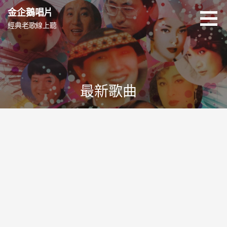
跳
金企鵝唱片
至
經典老歌線上聽
主
要
內
容
最新歌曲