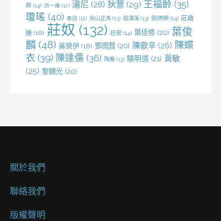
王福齡
(35)
湯尼
(28)
狄薏
(29)
郎
(14)
洪一峰
(12)
瓊瑤
(40)
莊啟
米山正夫
(13)
翁清溪
(13)
翁炳榮
(14)
秦冠
(12)
莊奴
(132)
葉俊
葉佳修
(20)
勝
(16)
莊宏
(14)
麟
(48)
陳蝶
陳歌辛
(26)
鄧雨賢
(20)
蔣榮伊
(18)
衣
(39)
陳達儒
(36)
黃敏
駱明道
(21)
陶秦
(13)
(25)
黎錦光
(20)
關於我們
聯絡我們
版權聲明