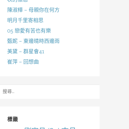
陳淑樺 – 母親你在何方
明月千里寄相思
05 戀愛有苦也有樂
甄妮 – 東邊晴時西邊雨
美黛 – 群星會41
崔萍 – 回想曲
搜
尋
關
鍵
字:
標籤