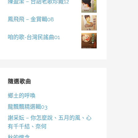
陳盈潔 – 台語老歌珍藏12
鳳飛飛 – 金賞輯08
咱的歌-台灣民謠曲01
隨選歌曲
鄉土的呼喚
龍飄飄精選輯03
謝采妘 – 你怎麼說、五月的風、心
有千千結、奈何
秋的懷念