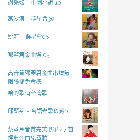
謝采妘 – 中國小調 10
萬沙浪 – 群星會30
姚莉 – 群星會08
鄧麗君金曲選 05
高音質鄧麗君金曲串燒無
限聯播免費聽
咱的歌14台灣歌
邱蘭芬 – 台語老歌珍藏10
蔡琴高音質完美歌單 47 首
經典金曲免費聽