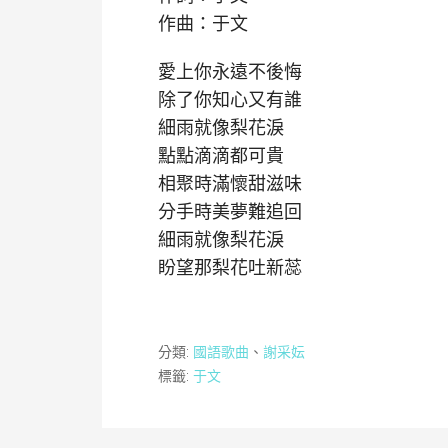
作曲：于文
愛上你永遠不後悔
除了你知心又有誰
細雨就像梨花淚
點點滴滴都可貴
相聚時滿懷甜滋味
分手時美夢難追回
細雨就像梨花淚
盼望那梨花吐新蕊
分類:
國語歌曲
、
謝采妘
標籤:
于文