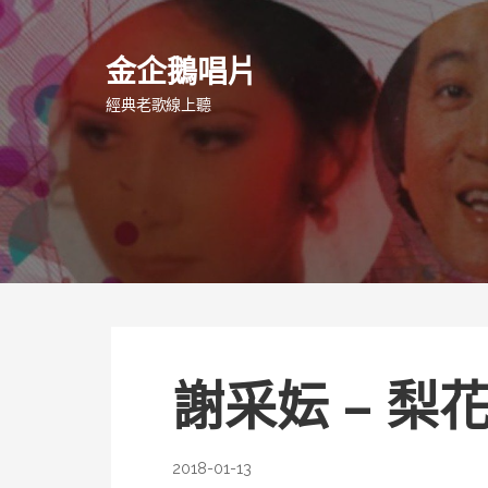
跳
至
金企鵝唱片
主
要
經典老歌線上聽
內
容
謝采妘 – 梨
2018-01-13