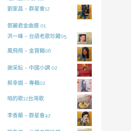
劉家昌 – 群星會12
鄧麗君金曲選 01
洪一峰 – 台語老歌珍藏05
鳳飛飛 – 金賞輯06
謝采妘 – 中國小調 02
蔡幸娟 – 專輯02
咱的歌12台灣歌
李香蘭 – 群星會42