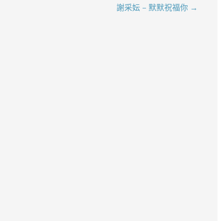
謝采妘 – 默默祝福你 →