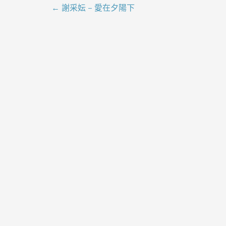
← 謝采妘 – 愛在夕陽下
文
章
導
覽