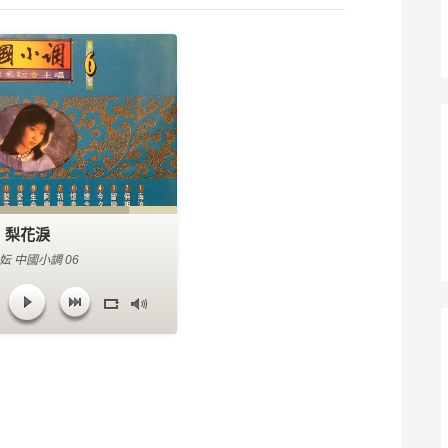
梨花淚
妘 中國小調 06