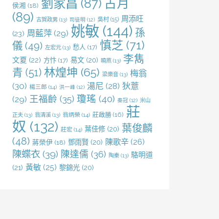
劉家昌
(87)
古月
侯湘
(18)
(89)
周添旺
吳村
(15)
古賀政男
(13)
司徒明
(12)
姚敏
(144)
孫
周藍萍
(29)
(23)
慎芝
(71)
儀
(49)
愁人
(17)
左宏元
(13)
李雋
文夏
(22)
易文
(20)
方忭
(17)
曉燕
(13)
林煌坤
(65)
青
(51)
梅翁
梁樂音
(13)
(30)
湯尼
(28)
狄薏
楊三郎
(14)
洪一峰
(12)
王福齡
(35)
瓊瑤
(40)
(29)
米山
秦冠
(12)
莊
莊啟勝
(16)
正夫
(13)
翁清溪
(13)
翁炳榮
(14)
奴
(132)
葉俊麟
葉佳修
(20)
莊宏
(14)
(48)
陳歌辛
(26)
鄧雨賢
(20)
蔣榮伊
(18)
陳蝶衣
(39)
陳達儒
(36)
駱明道
陶秦
(13)
黃敏
(25)
(21)
黎錦光
(20)