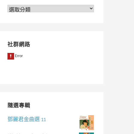
分
類
社群網路
隨選專輯
鄧麗君金曲選 11