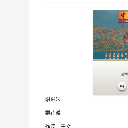
謝采
謝采妘
梨花淚
作詞：于文