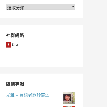
分
類
社群網路
隨選專輯
尤雅 – 台語老歌珍藏11