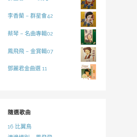
李香蘭 – 群星會42
蔡琴 – 名曲專輯02
鳳飛飛 – 金賞輯07
鄧麗君金曲選 11
隨選歌曲
16 比翼鳥