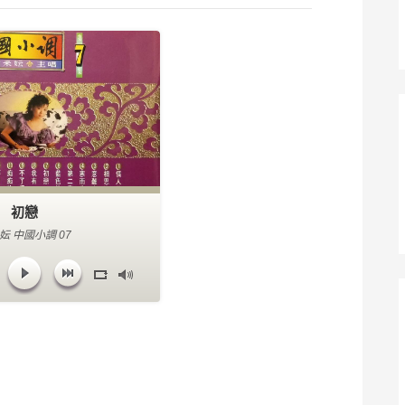
初戀
妘 中國小調 07