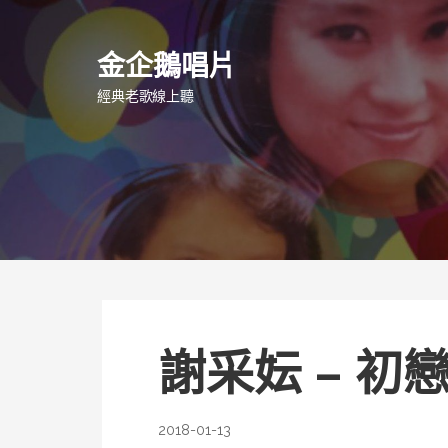
跳
至
金企鵝唱片
主
要
經典老歌線上聽
內
容
謝采妘 – 初
2018-01-13