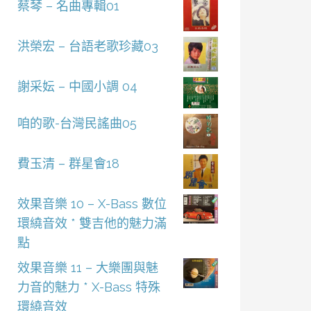
蔡琴 – 名曲專輯01
洪榮宏 – 台語老歌珍藏03
謝采妘 – 中國小調 04
咱的歌-台灣民謠曲05
費玉清 – 群星會18
效果音樂 10 – X-Bass 數位
環繞音效 * 雙吉他的魅力滿
點
效果音樂 11 – 大樂團與魅
力音的魅力 * X-Bass 特殊
環繞音效