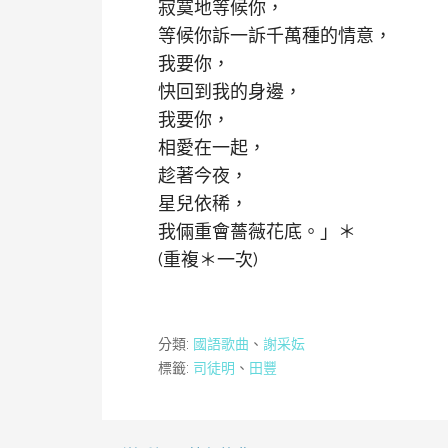
寂寞地等候你，
等候你訴一訴千萬種的情意，
我要你，
快回到我的身邊，
我要你，
相愛在一起，
趁著今夜，
星兒依稀，
我倆重會薔薇花底。」＊
(重複＊一次)
分類:
國語歌曲
、
謝采妘
標籤:
司徒明
、
田豐