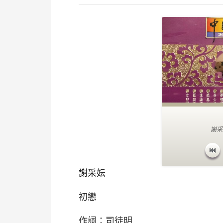
謝采
謝采妘
初戀
作詞：司徒明