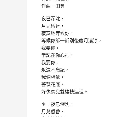
作曲：田豐
夜已深沈，
月兒昏昏，
寂寞地等候你，
等候你訴一訴別後歲月淒涼，
我要你，
常記在你心裡，
我要你，
永遠不忘記，
我倆相依，
薔薇花底，
好像鳥兒雙棲枝連理。
＊「夜已深沈，
月兒昏昏，