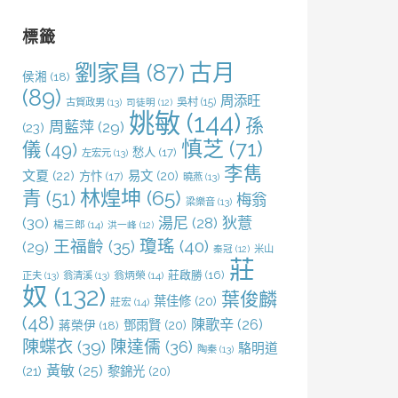
鍵
字:
標籤
劉家昌
(87)
古月
侯湘
(18)
(89)
周添旺
吳村
(15)
古賀政男
(13)
司徒明
(12)
姚敏
(144)
孫
周藍萍
(29)
(23)
慎芝
(71)
儀
(49)
愁人
(17)
左宏元
(13)
李雋
文夏
(22)
易文
(20)
方忭
(17)
曉燕
(13)
林煌坤
(65)
青
(51)
梅翁
梁樂音
(13)
(30)
湯尼
(28)
狄薏
楊三郎
(14)
洪一峰
(12)
王福齡
(35)
瓊瑤
(40)
(29)
米山
秦冠
(12)
莊
莊啟勝
(16)
正夫
(13)
翁清溪
(13)
翁炳榮
(14)
奴
(132)
葉俊麟
葉佳修
(20)
莊宏
(14)
(48)
陳歌辛
(26)
鄧雨賢
(20)
蔣榮伊
(18)
陳蝶衣
(39)
陳達儒
(36)
駱明道
陶秦
(13)
黃敏
(25)
(21)
黎錦光
(20)