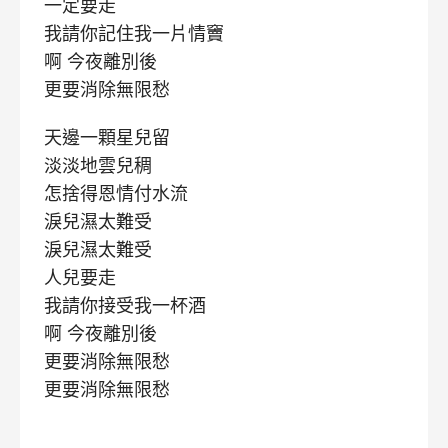
一定要走
我請你記住我一片情竇
啊 今夜離別後
更要消除無限愁
天邊一顆星兒留
淡淡地雲兒稠
怎捨得恩情付水流
淚兒濕太難受
淚兒濕太難受
人兒要走
我請你接受我一杯酒
啊 今夜離別後
更要消除無限愁
更要消除無限愁