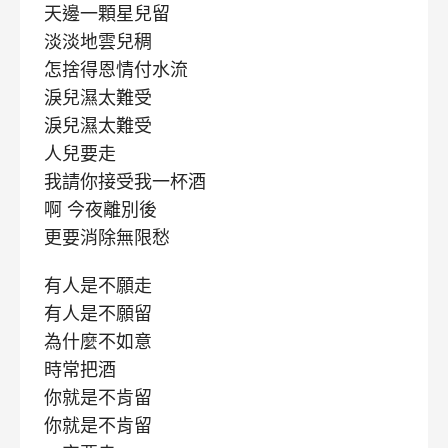
天邊一顆星兒留
淡淡地雲兒稠
怎捨得恩情付水流
淚兒濕太難受
淚兒濕太難受
人兒要走
我請你接受我一杯酒
啊 今夜離別後
更要消除無限愁
有人是不願走
有人是不願留
為什麼不如意
時常把酒
你就是不肯留
你就是不肯留