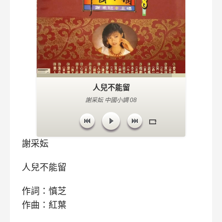
人兒不能留
謝采妘 中國小調 08
謝采妘
人兒不能留
作詞：慎芝
作曲：紅葉