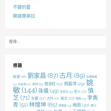
不變的愛
關達娜美拉
搜
尋
關
鍵
字:
標籤
劉家昌
(87)
古月
(89)
侯湘
(18)
古賀政男
姚
周藍萍
(29)
周添旺
(23)
吳村
(15)
(13)
司徒明
(12)
敏
(144)
慎
孫儀
(49)
愁人
(17)
左宏元
(13)
芝
(71)
李雋
文夏
(22)
易文
(20)
方忭
(17)
曉燕
(13)
林煌坤
(65)
青
(51)
梅翁
(30)
梁樂音
(13)
楊三