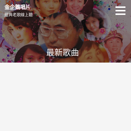
跳
金企鵝唱片
至
經典老歌線上聽
主
要
內
容
最新歌曲