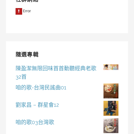
隨選專輯
陳盈潔無限回味首首動聽經典老歌
32首
咱的歌-台灣民謠曲01
劉家昌 – 群星會12
咱的歌03台灣歌