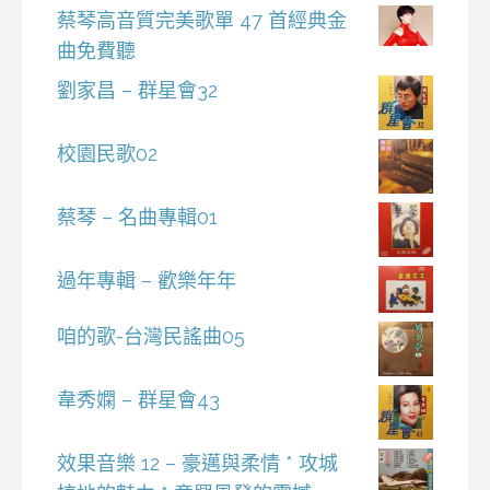
蔡琴高音質完美歌單 47 首經典金
曲免費聽
劉家昌 – 群星會32
校園民歌02
蔡琴 – 名曲專輯01
過年專輯 – 歡樂年年
咱的歌-台灣民謠曲05
韋秀嫻 – 群星會43
效果音樂 12 – 豪邁與柔情 * 攻城