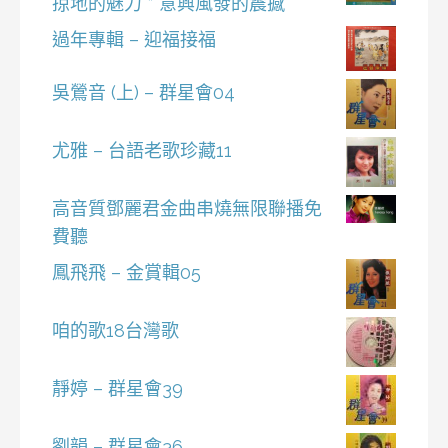
掠地的魅力 * 意興風發的震撼
過年專輯 – 迎福接福
吳鶯音 (上) – 群星會04
尤雅 – 台語老歌珍藏11
高音質鄧麗君金曲串燒無限聯播免
費聽
鳳飛飛 – 金賞輯05
咱的歌18台灣歌
靜婷 – 群星會39
劉韻 – 群星會36