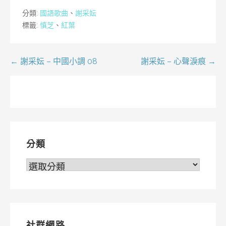
分類:
國語歌曲
、
謝采妘
標籤:
慎芝
、
紅葉
文
← 謝采妘 – 中國小調 08
謝采妘 – 心聲淚痕 →
章
導
覽
分類
分
類
社群網路