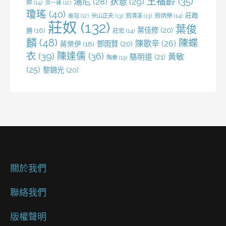
王福齡
(35)
湯尼
(28)
狄薏
(29)
郎
(14)
洪一峰
(12)
瓊瑤
(40)
莊啟
米山正夫
(13)
翁清溪
(13)
翁炳榮
(14)
秦冠
(12)
莊奴
(132)
葉俊
葉佳修
(20)
勝
(16)
莊宏
(14)
麟
(48)
陳蝶
陳歌辛
(26)
鄧雨賢
(20)
蔣榮伊
(18)
衣
(39)
陳達儒
(36)
黃敏
駱明道
(21)
陶秦
(13)
(25)
黎錦光
(20)
關於我們
聯絡我們
版權聲明