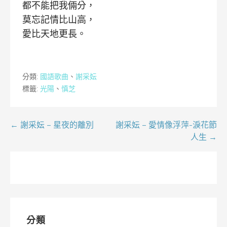
都不能把我倆分，
莫忘記情比山高，
愛比天地更長。
分類:
國語歌曲
、
謝采妘
標籤:
光陽
、
慎芝
文
← 謝采妘 – 星夜的離別
謝采妘 – 愛情像浮萍-淚花節
人生 →
章
導
覽
分類