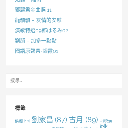
鄧麗君金曲選 11
龍飄飄 – 友情的安慰
演歌特選09都はるみ02
劉韻 – 加多一點點
國語原聲帶-銀霞01
搜
尋
關
鍵
字:
標籤
劉家昌
(87)
古月
(89)
侯湘
(18)
古賀政男
姚