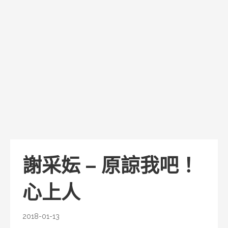
謝采妘 – 原諒我吧！
心上人
2018-01-13