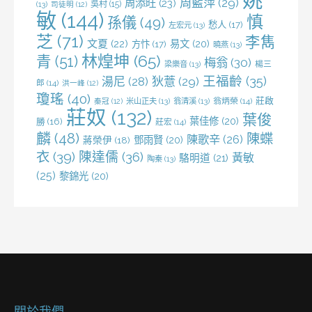
周藍萍
(29)
周添旺
(23)
吳村
(15)
(13)
司徒明
(12)
敏
(144)
慎
孫儀
(49)
愁人
(17)
左宏元
(13)
芝
(71)
李雋
文夏
(22)
易文
(20)
方忭
(17)
曉燕
(13)
林煌坤
(65)
青
(51)
梅翁
(30)
梁樂音
(13)
楊三
王福齡
(35)
湯尼
(28)
狄薏
(29)
郎
(14)
洪一峰
(12)
瓊瑤
(40)
莊啟
米山正夫
(13)
翁清溪
(13)
翁炳榮
(14)
秦冠
(12)
莊奴
(132)
葉俊
葉佳修
(20)
勝
(16)
莊宏
(14)
麟
(48)
陳蝶
陳歌辛
(26)
鄧雨賢
(20)
蔣榮伊
(18)
衣
(39)
陳達儒
(36)
黃敏
駱明道
(21)
陶秦
(13)
(25)
黎錦光
(20)
關於我們