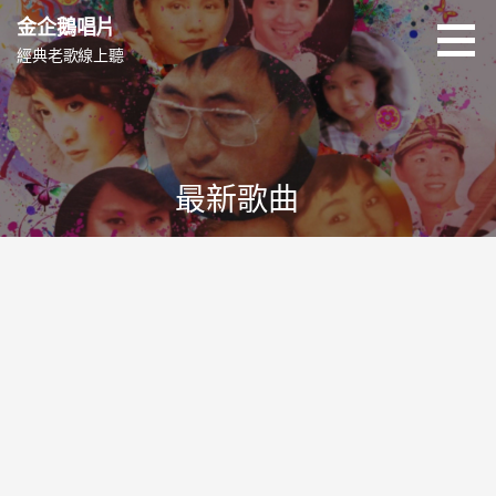
跳
金企鵝唱片
至
經典老歌線上聽
主
要
內
容
最新歌曲