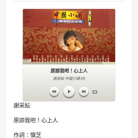
原諒我吧！心上人
謝采妘 中國小調 08
謝采妘
原諒我吧！心上人
作詞：慎芝