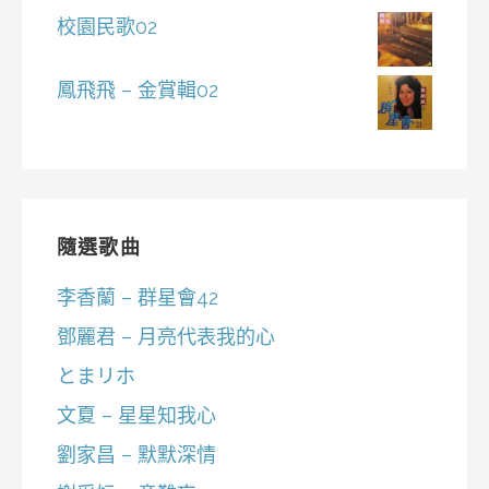
校園民歌02
鳳飛飛 – 金賞輯02
隨選歌曲
李香蘭 – 群星會42
鄧麗君 – 月亮代表我的心
とまリホ
文夏 – 星星知我心
劉家昌 – 默默深情