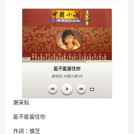
能不能留住你
謝采妘 中國小調 08
謝采妘
能不能留住你
作詞：慎芝