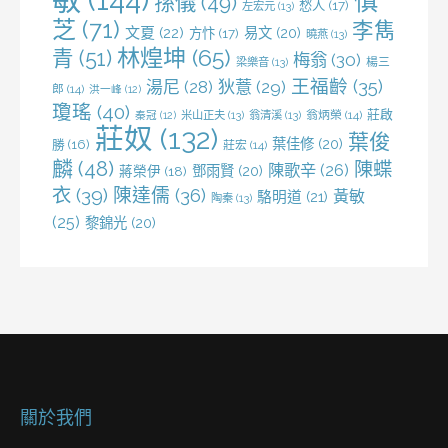
慎
孫儀
(49)
愁人
(17)
左宏元
(13)
芝
(71)
李雋
文夏
(22)
易文
(20)
方忭
(17)
曉燕
(13)
林煌坤
(65)
青
(51)
梅翁
(30)
梁樂音
(13)
楊三
王福齡
(35)
湯尼
(28)
狄薏
(29)
郎
(14)
洪一峰
(12)
瓊瑤
(40)
莊啟
米山正夫
(13)
翁清溪
(13)
翁炳榮
(14)
秦冠
(12)
莊奴
(132)
葉俊
葉佳修
(20)
勝
(16)
莊宏
(14)
麟
(48)
陳蝶
陳歌辛
(26)
鄧雨賢
(20)
蔣榮伊
(18)
衣
(39)
陳達儒
(36)
黃敏
駱明道
(21)
陶秦
(13)
(25)
黎錦光
(20)
關於我們