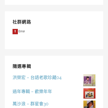
社群網路
隨選專輯
洪榮宏 – 台語老歌珍藏04
過年專輯 – 歡樂年年
萬沙浪 – 群星會30