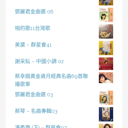
鄧麗君金曲選 06
咱的歌11台灣歌
美黛 – 群星會41
謝采妘 – 中國小調 02
蔡幸娟黃金歲月經典名曲69首聯
播歌單
鄧麗君金曲選 03
蔡琴 – 名曲專輯03
潘秀瓊 (下) – 群星會07