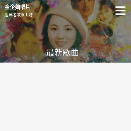
跳
金企鵝唱片
至
經典老歌線上聽
主
要
內
容
最新歌曲