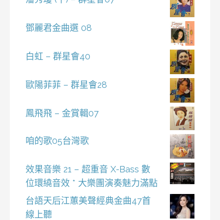
鄧麗君金曲選 08
白虹 – 群星會40
歐陽菲菲 – 群星會28
鳳飛飛 – 金賞輯07
咱的歌05台灣歌
效果音樂 21 – 超重音 X-Bass 數
位環繞音效 * 大樂團演奏魅力滿點
台語天后江蕙美聲經典金曲47首
線上聽