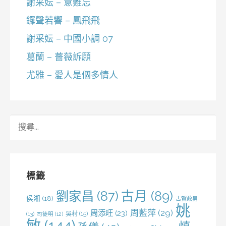
謝采妘 – 意難忘
鑼聲若響 – 鳳飛飛
謝采妘 – 中國小調 07
葛蘭 – 薔薇訴願
尤雅 – 愛人是個多情人
搜
尋
關
鍵
字:
標籤
劉家昌
(87)
古月
(89)
侯湘
(18)
古賀政男
姚
周藍萍
(29)
周添旺
(23)
吳村
(15)
(13)
司徒明
(12)
敏
(144)