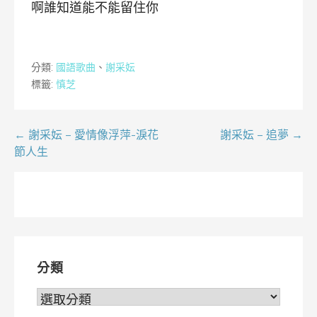
啊誰知道能不能留住你
分類:
國語歌曲
、
謝采妘
標籤:
慎芝
文
← 謝采妘 – 愛情像浮萍-淚花
謝采妘 – 追夢 →
節人生
章
導
覽
分類
分
類