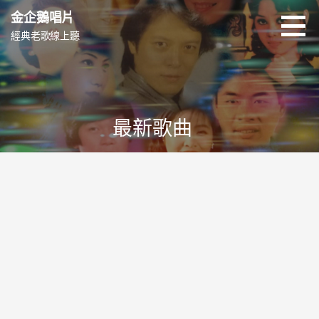
跳
金企鵝唱片
至
經典老歌線上聽
主
要
內
容
最新歌曲