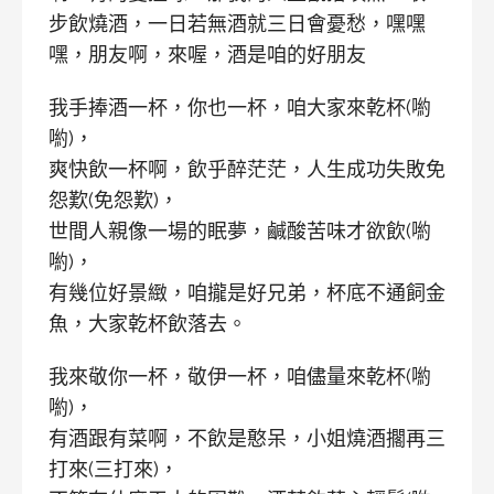
步飲燒酒，一日若無酒就三日會憂愁，嘿嘿
嘿，朋友啊，來喔，酒是咱的好朋友
我手捧酒一杯，你也一杯，咱大家來乾杯(喲
喲)，
爽快飲一杯啊，飲乎醉茫茫，人生成功失敗免
怨歎(免怨歎)，
世間人親像一場的眠夢，鹹酸苦味才欲飲(喲
喲)，
有幾位好景緻，咱攏是好兄弟，杯底不通飼金
魚，大家乾杯飲落去。
我來敬你一杯，敬伊一杯，咱儘量來乾杯(喲
喲)，
有酒跟有菜啊，不飲是憨呆，小姐燒酒擱再三
打來(三打來)，