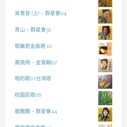
吳鶯音 (上) – 群星會04
青山 – 群星會31
鄧麗君金曲選 10
鳳飛飛 – 金賞輯07
咱的歌07台灣歌
校園民歌06
龍飄飄 – 群星會44