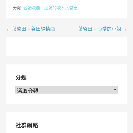
分類:
台語歌曲
、
朋友的歌
、
葉啓田
文
← 葉啓田 – 啓田純情曲
葉啓田 – 心愛的小姐 →
章
導
覽
分類
分
類
社群網路