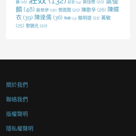
莊奴
(132)
葉俊
葉佳修
(20)
勝
(16)
莊宏
(14)
麟
(48)
陳蝶
陳歌辛
(26)
鄧雨賢
(20)
蔣榮伊
(18)
衣
(39)
陳達儒
(36)
黃敏
駱明道
(21)
陶秦
(13)
(25)
黎錦光
(20)
關於我們
聯絡我們
版權聲明
隱私權聲明