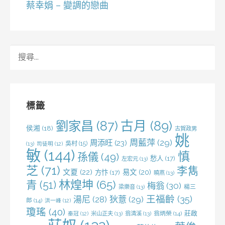
蔡幸娟 – 變調的戀曲
搜
尋
關
鍵
字:
標籤
劉家昌
(87)
古月
(89)
侯湘
(18)
古賀政男
姚
周藍萍
(29)
周添旺
(23)
吳村
(15)
(13)
司徒明
(12)
敏
(144)
慎
孫儀
(49)
愁人
(17)
左宏元
(13)
芝
(71)
李雋
文夏
(22)
易文
(20)
方忭
(17)
曉燕
(13)
林煌坤
(65)
青
(51)
梅翁
(30)
梁樂音
(13)
楊三
王福齡
(35)
湯尼
(28)
狄薏
(29)
郎
(14)
洪一峰
(12)
瓊瑤
(40)
莊啟
米山正夫
(13)
翁清溪
(13)
翁炳榮
(14)
秦冠
(12)