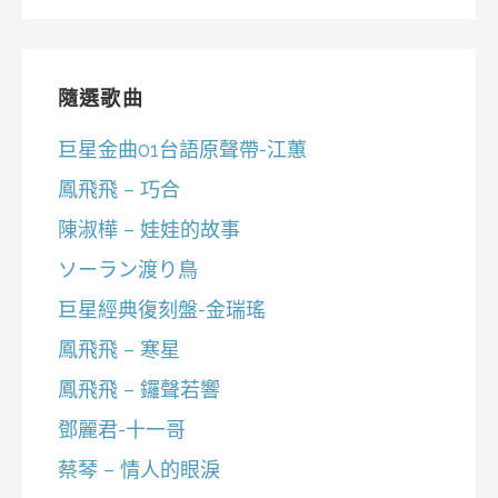
隨選歌曲
巨星金曲01台語原聲帶-江蕙
鳳飛飛 – 巧合
陳淑樺 – 娃娃的故事
ソーラン渡り鳥
巨星經典復刻盤-金瑞瑤
鳳飛飛 – 寒星
鳳飛飛 – 鑼聲若響
鄧麗君-十一哥
蔡琴 – 情人的眼淚