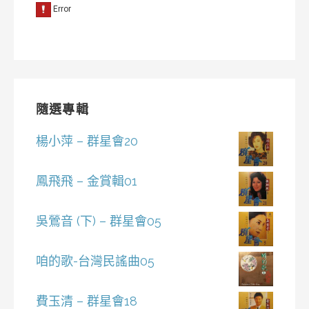
隨選專輯
楊小萍 – 群星會20
鳳飛飛 – 金賞輯01
吳鶯音 (下) – 群星會05
咱的歌-台灣民謠曲05
費玉清 – 群星會18