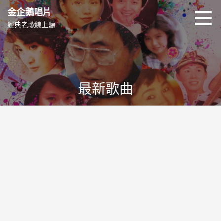
跳
金企鵝唱片
至
經典老歌線上聽
主
要
內
容
最新歌曲