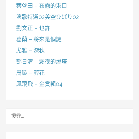
葉啓田 – 夜霧的港口
演歌特選02美空ひばり02
劉文正 – 也許
葛蘭 – 將來是個謎
尤雅 – 深秋
鄭日清 – 霧夜的燈塔
周璇 – 葬花
鳳飛飛 – 金賞輯04
搜
尋
關
鍵