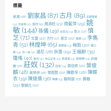
字:
標籤
劉家昌
(87)
古月
(89)
侯湘
(18)
古賀政男
姚
周藍萍
(29)
周添旺
(23)
吳村
(15)
(13)
司徒明
(12)
敏
(144)
慎
孫儀
(49)
愁人
(17)
左宏元
(13)
芝
(71)
李雋
文夏
(22)
易文
(20)
方忭
(17)
曉燕
(13)
林煌坤
(65)
青
(51)
梅翁
(30)
梁樂音
(13)
楊三
王福齡
(35)
湯尼
(28)
狄薏
(29)
郎
(14)
洪一峰
(12)
瓊瑤
(40)
莊啟
米山正夫
(13)
翁清溪
(13)
翁炳榮
(14)
秦冠
(12)
莊奴
(132)
葉俊
葉佳修
(20)
勝
(16)
莊宏
(14)
麟
(48)
陳蝶
陳歌辛
(26)
鄧雨賢
(20)
蔣榮伊
(18)
衣
(39)
陳達儒
(36)
黃敏
駱明道
(21)
陶秦
(13)
(25)
黎錦光
(20)