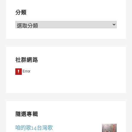
覽
分類
分
類
社群網路
隨選專輯
咱的歌14台灣歌