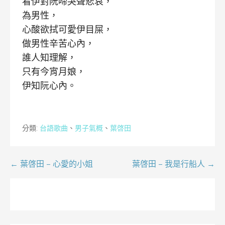
看伊對阮啼哭聲悲哀，
為男性，
心酸欲拭可愛伊目屎，
做男性辛苦心內，
誰人知理解，
只有今宵月娘，
伊知阮心內。
分類:
台語歌曲
、
男子氣概
、
葉啓田
文
← 葉啓田 – 心愛的小姐
葉啓田 – 我是行船人 →
章
導