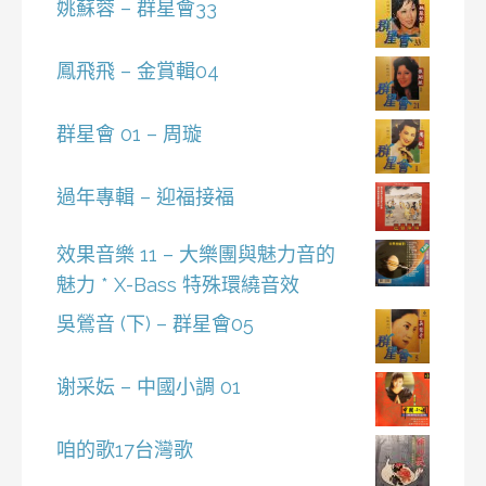
姚蘇蓉 – 群星會33
鳳飛飛 – 金賞輯04
群星會 01 – 周璇
過年專輯 – 迎福接福
效果音樂 11 – 大樂團與魅力音的
魅力 * X-Bass 特殊環繞音效
吳鶯音 (下) – 群星會05
谢采妘 – 中國小調 01
咱的歌17台灣歌