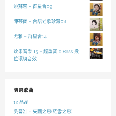
姚蘇蓉 – 群星會09
陳芬蘭 – 台語老歌珍藏08
尤雅 – 群星會14
效果音樂 15 – 超重音 X Bass 數
位環繞音效
隨選歌曲
12 晶晶
吳晉淮 – 矢國之戀(茫霧之戀)