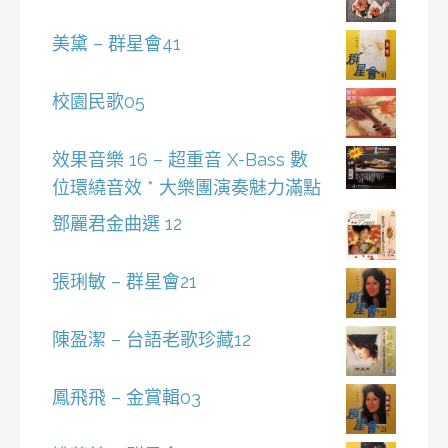
美黛 – 群星會41
校園民歌05
效果音樂 16 – 超重音 X-Bass 數
位環繞音效 * 大樂團演奏魅力滿點
鄧麗君金曲選 12
張琍敏 – 群星會21
陳盈潔 – 台語老歌珍藏12
鳳飛飛 – 金賞輯03