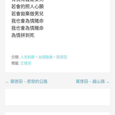
若會的照人心願
若會拋棄做男兒
我也會為情賭命
我也會為情賭命
為情拼到死
分類:
人生的歌
、
台語歌曲
、
葉啓田
標籤:
王瑞河
文
← 葉啓田 – 悲戀的公路
葉啓田 – 越山嶺 →
章
導
覽