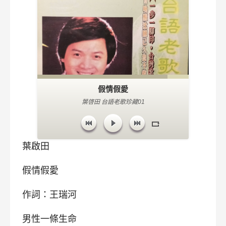
假情假愛
葉啓田 台語老歌珍藏01
葉啟田
假情假愛
作詞：王瑞河
男性一條生命