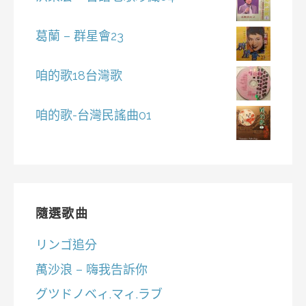
葛蘭 – 群星會23
咱的歌18台灣歌
咱的歌-台灣民謠曲01
隨選歌曲
リンゴ追分
萬沙浪 – 嗨我告訴你
グツドノベィ.マィ.ラブ