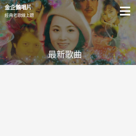
跳
金企鵝唱片
至
經典老歌線上聽
主
要
內
容
最新歌曲