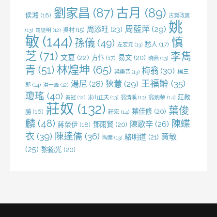
劉家昌
(87)
古月
(89)
侯湘
(18)
古賀政男
姚
周藍萍
(29)
周添旺
(23)
吳村
(15)
(13)
司徒明
(12)
敏
(144)
慎
孫儀
(49)
愁人
(17)
左宏元
(13)
芝
(71)
李雋
文夏
(22)
易文
(20)
方忭
(17)
曉燕
(13)
林煌坤
(65)
青
(51)
梅翁
(30)
梁樂音
(13)
楊三
王福齡
(35)
湯尼
(28)
狄薏
(29)
郎
(14)
洪一峰
(12)
瓊瑤
(40)
莊啟
米山正夫
(13)
翁清溪
(13)
翁炳榮
(14)
秦冠
(12)
莊奴
(132)
葉俊
葉佳修
(20)
勝
(16)
莊宏
(14)
麟
(48)
陳蝶
陳歌辛
(26)
鄧雨賢
(20)
蔣榮伊
(18)
衣
(39)
陳達儒
(36)
黃敏
駱明道
(21)
陶秦
(13)
(25)
黎錦光
(20)