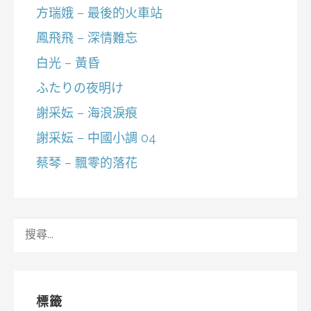
方瑞娥 – 最後的火車站
鳳飛飛 – 深情難忘
白光 – 黃昏
ふたりの夜明け
謝采妘 – 海浪淚痕
謝采妘 – 中國小調 04
蔡琴 – 飄零的落花
搜
尋
關
鍵
字:
標籤