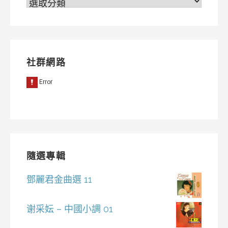
分
類
社群網路
隨選專輯
鄧麗君金曲選 11
谢采妘 – 中國小調 01