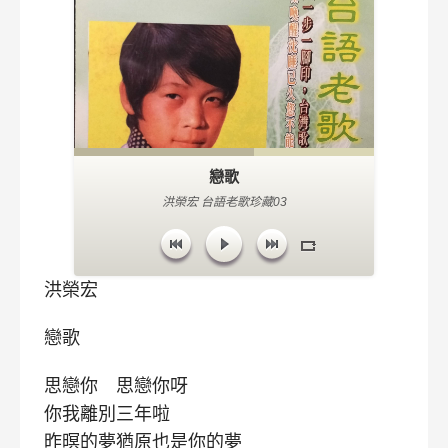
戀歌
洪榮宏 台語老歌珍藏03
洪榮宏
戀歌
思戀你 思戀你呀
你我離別三年啦
昨暝的夢猶原也是你的夢