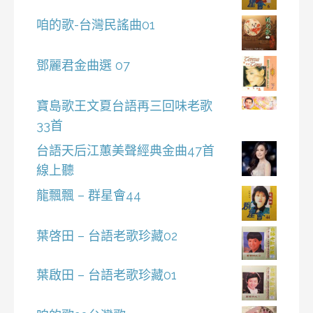
咱的歌-台灣民謠曲01
鄧麗君金曲選 07
寶島歌王文夏台語再三回味老歌
33首
台語天后江蕙美聲經典金曲47首
線上聽
龍飄飄 – 群星會44
葉啓田 – 台語老歌珍藏02
葉啟田 – 台語老歌珍藏01