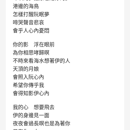
港邊的海鳥
怎樣打醒阮眠夢
啼哭聲音悲哀
會乎人心內憂悶
你的影 浮在眼前
為你相思哮歸暝
不時來看海水想著伊的人
天頂的月娘
會照入阮心內
希望你傳乎我
會得知影伊心內
我的心 想要飛去
伊的身邊見一面
夜夜會過長暝也是為著你