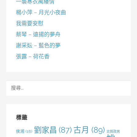
一襲寒衣萬縷情
楊小萍 – 月光小夜曲
我需要安慰
蔡琴 – 遠揚的夢舟
謝采妘 – 藍色的夢
張露 – 荷花香
搜
尋
關
鍵
字:
標籤
劉家昌
(87)
古月
(89)
侯湘
(18)
古賀政男