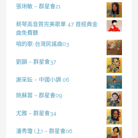
張琍敏 – 群星會21
蔡琴高音質完美歌單 47 首經典金
曲免費聽
咱的歌-台灣民謠曲03
劉韻 – 群星會37
謝采妘 – 中國小調 06
姚蘇蓉 – 群星會09
尤雅 – 群星會34
潘秀瓊 (上) – 群星會06