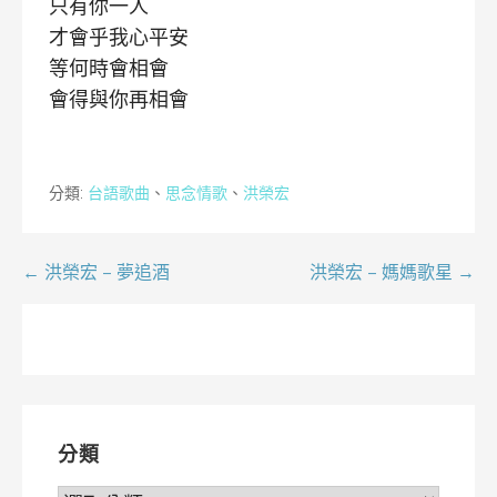
只有你一人
才會乎我心平安
等何時會相會
會得與你再相會
分類:
台語歌曲
、
思念情歌
、
洪榮宏
文
← 洪榮宏 – 夢追酒
洪榮宏 – 媽媽歌星 →
章
導
覽
分類