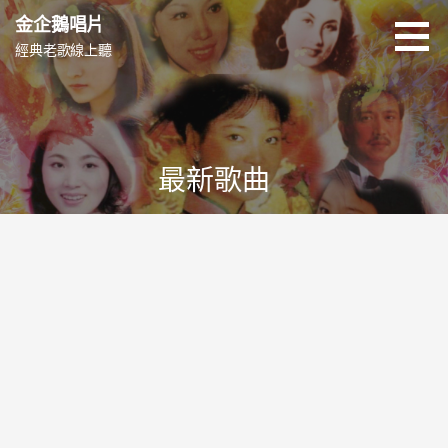
跳
金企鵝唱片
至
經典老歌線上聽
主
要
內
容
最新歌曲