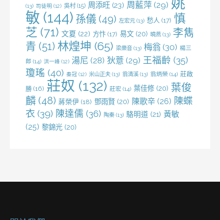
姚
周藍萍
(29)
周添旺
(23)
吳村
(15)
(13)
司徒明
(12)
敏
(144)
慎
孫儀
(49)
愁人
(17)
左宏元
(13)
芝
(71)
李雋
文夏
(22)
易文
(20)
方忭
(17)
曉燕
(13)
林煌坤
(65)
青
(51)
梅翁
(30)
梁樂音
(13)
楊三
王福齡
(35)
湯尼
(28)
狄薏
(29)
郎
(14)
洪一峰
(12)
瓊瑤
(40)
莊啟
米山正夫
(13)
翁清溪
(13)
翁炳榮
(14)
秦冠
(12)
莊奴
(132)
葉俊
葉佳修
(20)
勝
(16)
莊宏
(14)
麟
(48)
陳蝶
陳歌辛
(26)
鄧雨賢
(20)
蔣榮伊
(18)
衣
(39)
陳達儒
(36)
黃敏
駱明道
(21)
陶秦
(13)
(25)
黎錦光
(20)