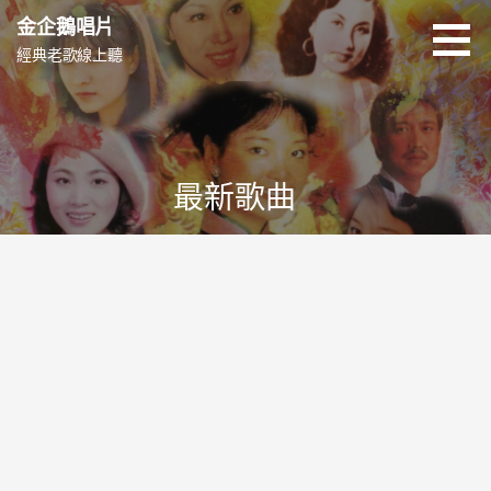
跳
金企鵝唱片
至
經典老歌線上聽
主
要
內
容
最新歌曲