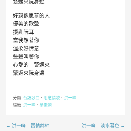
緊返來阮身邊
好親像思慕的人
優美的歌聲
擾亂阮耳
當我想著你
溫柔好情意
聲聲叫著你
心愛的 緊返來
緊返來阮身邊
分類:
台語歌曲
、
思念情歌
、
洪一峰
標籤:
洪一峰
、
葉俊麟
文
← 洪一峰 – 舊情綿綿
洪一峰 – 淡水暮色 →