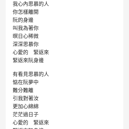
我心內思慕的人
你怎樣離開
阮的身邊
叫我為著你
暝日心稀微
深深思慕你
心愛的 緊返來
緊返來阮身邊
有看見思慕的人
惦在阮夢中
難分難離
引我對著汝
更加心綿綿
茫茫過日子
心愛的 緊返來