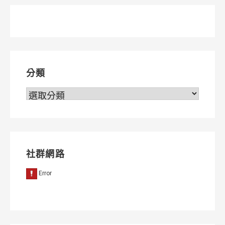
章
導
覽
分類
分
類
社群網路