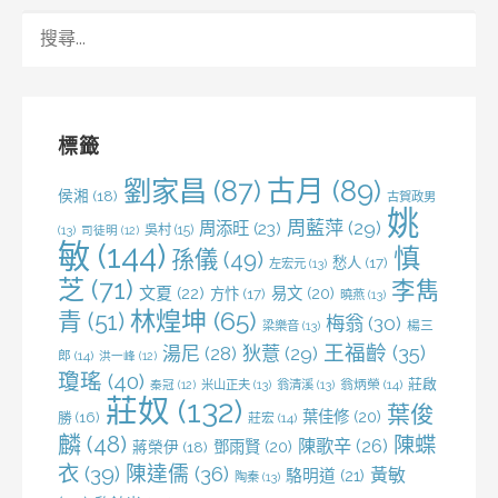
搜
尋
關
鍵
字:
標籤
劉家昌
(87)
古月
(89)
侯湘
(18)
古賀政男
姚
周藍萍
(29)
周添旺
(23)
吳村
(15)
(13)
司徒明
(12)
敏
(144)
慎
孫儀
(49)
愁人
(17)
左宏元
(13)
芝
(71)
李雋
文夏
(22)
易文
(20)
方忭
(17)
曉燕
(13)
林煌坤
(65)
青
(51)
梅翁
(30)
梁樂音
(13)
楊三
王福齡
(35)
湯尼
(28)
狄薏
(29)
郎
(14)
洪一峰
(12)
瓊瑤
(40)
莊啟
米山正夫
(13)
翁清溪
(13)
翁炳榮
(14)
秦冠
(12)
莊奴
(132)
葉俊
葉佳修
(20)
勝
(16)
莊宏
(14)
麟
(48)
陳蝶
陳歌辛
(26)
鄧雨賢
(20)
蔣榮伊
(18)
衣
(39)
陳達儒
(36)
黃敏
駱明道
(21)
陶秦
(13)