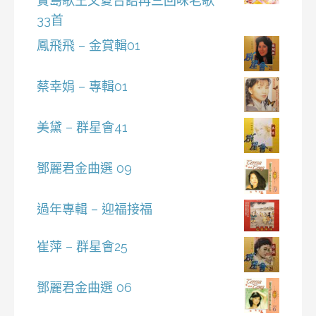
寶島歌王文夏台語再三回味老歌
33首
鳳飛飛 – 金賞輯01
蔡幸娟 – 專輯01
美黛 – 群星會41
鄧麗君金曲選 09
過年專輯 – 迎福接福
崔萍 – 群星會25
鄧麗君金曲選 06