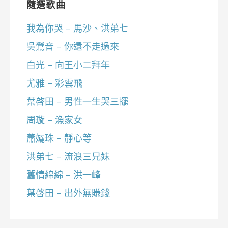
隨選歌曲
我為你哭 – 馬沙、洪弟七
吳鶯音 – 你還不走過來
白光 – 向王小二拜年
尤雅 – 彩雲飛
葉啓田 – 男性一生哭三擺
周璇 – 漁家女
蕭孋珠 – 靜心等
洪弟七 – 流浪三兄妹
舊情綿綿 – 洪一峰
葉啓田 – 出外無賺錢