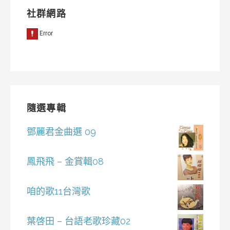
社群網路
隨選專輯
鄧麗君金曲選 09
鳳飛飛 – 金賞輯08
咱的歌11台灣歌
葉啓田 – 台語老歌珍藏02