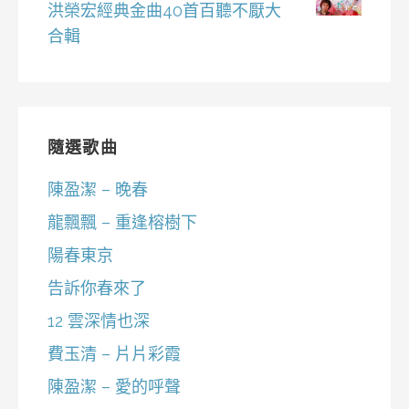
洪榮宏經典金曲40首百聽不厭大
合輯
隨選歌曲
陳盈潔 – 晚春
龍飄飄 – 重逢榕樹下
陽春東京
告訴你春來了
12 雲深情也深
費玉清 – 片片彩霞
陳盈潔 – 愛的呼聲