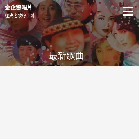
跳
金企鵝唱片
至
經典老歌線上聽
主
要
內
容
最新歌曲