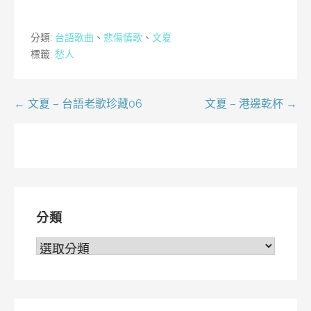
分類:
台語歌曲
、
悲傷情歌
、
文夏
標籤:
愁人
文
← 文夏 – 台語老歌珍藏06
文夏 – 港邊乾杯 →
章
導
覽
分類
分
類