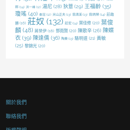
王福齡
(35)
湯尼
(28)
狄薏
(29)
郎
(14)
洪一峰
(12)
瓊瑤
(40)
莊啟
米山正夫
(13)
翁清溪
(13)
翁炳榮
(14)
秦冠
(12)
莊奴
(132)
葉俊
葉佳修
(20)
勝
(16)
莊宏
(14)
麟
(48)
陳蝶
陳歌辛
(26)
鄧雨賢
(20)
蔣榮伊
(18)
衣
(39)
陳達儒
(36)
黃敏
駱明道
(21)
陶秦
(13)
(25)
黎錦光
(20)
關於我們
聯絡我們