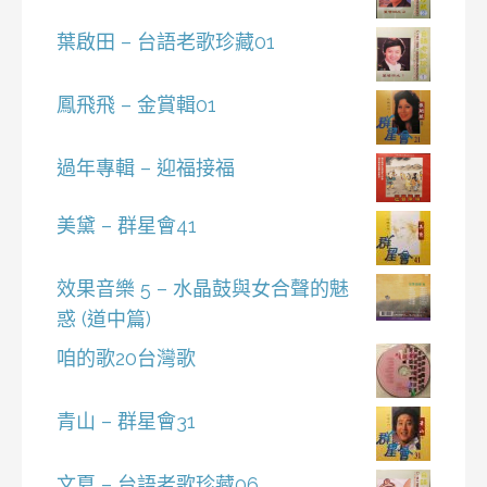
葉啟田 – 台語老歌珍藏01
鳳飛飛 – 金賞輯01
過年專輯 – 迎福接福
美黛 – 群星會41
效果音樂 5 – 水晶鼓與女合聲的魅
惑 (道中篇)
咱的歌20台灣歌
青山 – 群星會31
文夏 – 台語老歌珍藏06