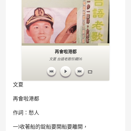
再會啦港都
文夏 台語老歌珍藏06
文夏
再會啦港都
作詞：愁人
一)收著船的錠船要開船要離開，