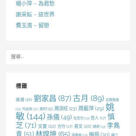
楊小萍 – 為君愁
謝采妘 – 這世界
費玉清 – 留戀
搜
尋
關
鍵
字:
標籤
劉家昌
(87)
古月
(89)
侯湘
(18)
古賀政男
姚
周藍萍
(29)
周添旺
(23)
吳村
(15)
(13)
司徒明
(12)
敏
(144)
慎
孫儀
(49)
愁人
(17)
左宏元
(13)
芝
(71)
李雋
文夏
(22)
易文
(20)
方忭
(17)
曉燕
(13)
林煌坤
(65)
青
(51)
梅翁
(30)
梁樂音
(13)
楊三