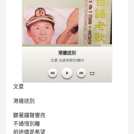
港邊送別
文夏 台語老歌珍藏06
文夏
港邊送別
聽著鑼聲響亮
不通惜別離
前途儘是希望