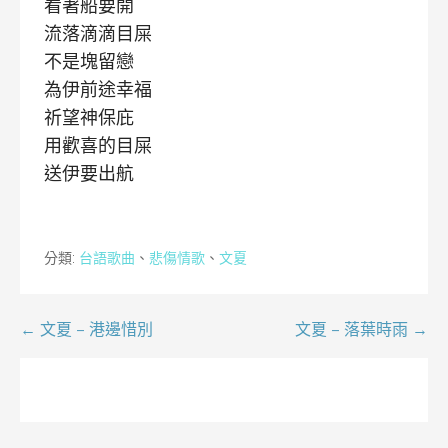
看著船要開
流落滴滴目屎
不是塊留戀
為伊前途幸福
祈望神保庇
用歡喜的目屎
送伊要出航
分類:
台語歌曲
、
悲傷情歌
、
文夏
文
← 文夏 – 港邊惜別
文夏 – 落葉時雨 →
章
導