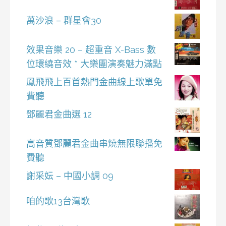
萬沙浪 – 群星會30
效果音樂 20 – 超重音 X-Bass 數
位環繞音效 * 大樂團演奏魅力滿點
鳳飛飛上百首熱門金曲線上歌單免
費聽
鄧麗君金曲選 12
高音質鄧麗君金曲串燒無限聯播免
費聽
謝采妘 – 中國小調 09
咱的歌13台灣歌