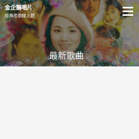
跳
金企鵝唱片
至
經典老歌線上聽
主
要
內
容
最新歌曲