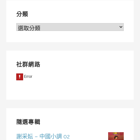
覽
分類
分
類
社群網路
隨選專輯
謝采妘 – 中國小調 02