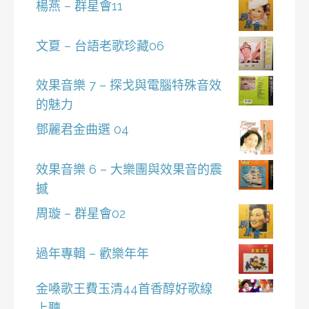
楊燕 – 群星會11
文夏 – 台語老歌珍藏06
效果音樂 7 – 探戈與電腦特殊音效
的魅力
鄧麗君金曲選 04
效果音樂 6 – 大樂團與效果音的震
撼
周璇 – 群星會02
過年專輯 – 歡樂年年
金嗓歌王費玉清44首香醇好歌線
上聽