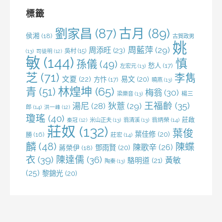
字:
標籤
劉家昌
(87)
古月
(89)
侯湘
(18)
古賀政男
姚
周藍萍
(29)
周添旺
(23)
吳村
(15)
(13)
司徒明
(12)
敏
(144)
慎
孫儀
(49)
愁人
(17)
左宏元
(13)
芝
(71)
李雋
文夏
(22)
易文
(20)
方忭
(17)
曉燕
(13)
林煌坤
(65)
青
(51)
梅翁
(30)
梁樂音
(13)
楊三
王福齡
(35)
湯尼
(28)
狄薏
(29)
郎
(14)
洪一峰
(12)
瓊瑤
(40)
莊啟
米山正夫
(13)
翁清溪
(13)
翁炳榮
(14)
秦冠
(12)
莊奴
(132)
葉俊
葉佳修
(20)
勝
(16)
莊宏
(14)
麟
(48)
陳蝶
陳歌辛
(26)
鄧雨賢
(20)
蔣榮伊
(18)
衣
(39)
陳達儒
(36)
黃敏
駱明道
(21)
陶秦
(13)
(25)
黎錦光
(20)