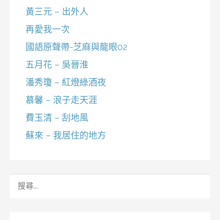
黃三元 – 出外人
再愛我一次
國語原聲帶-芝麻與龍眼02
五月花 – 吳晉淮
潘秀瓊 – 紅燈綠酒夜
慕馨 – 浪子走天涯
費玉清 – 刮地風
蘇來 – 我居住的地方
搜
尋
關
鍵