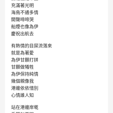
充滿著光明
海鳥不通多情
開聲啼啼哭
船煙也像為伊
慶祝出航去
有熱情的目屎流落來
就是為著愛
為伊甘願打拼
甘願做犧牲
為伊保持純情
幾個親像我
港邊依依惜別
心情誰人知
站在港邊岸墘