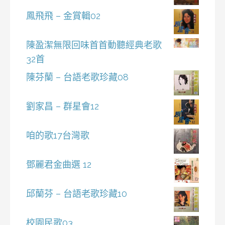
鳳飛飛 – 金賞輯02
陳盈潔無限回味首首動聽經典老歌
32首
陳芬蘭 – 台語老歌珍藏08
劉家昌 – 群星會12
咱的歌17台灣歌
鄧麗君金曲選 12
邱蘭芬 – 台語老歌珍藏10
校園民歌03