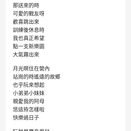
那送來的時
可愛的戰友呀
歡喜跳出來
訓練後休息時
我也真正希望
點一支新樂園
大氣霧出來
月光暝住在營內
站崗的時遙遠的故鄉
也乎阮來想起
小弟弟小妹妹
親愛我的阿母
恁這拵怎樣啦
快樂過日子