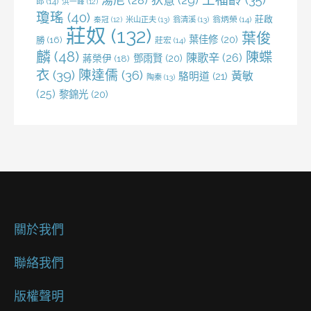
郎
(14)
洪一峰
(12)
瓊瑤
(40)
莊啟
米山正夫
(13)
翁清溪
(13)
翁炳榮
(14)
秦冠
(12)
莊奴
(132)
葉俊
葉佳修
(20)
勝
(16)
莊宏
(14)
麟
(48)
陳蝶
陳歌辛
(26)
鄧雨賢
(20)
蔣榮伊
(18)
衣
(39)
陳達儒
(36)
黃敏
駱明道
(21)
陶秦
(13)
(25)
黎錦光
(20)
關於我們
聯絡我們
版權聲明