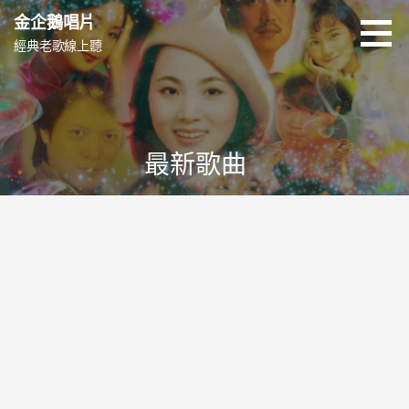
跳
金企鵝唱片
至
經典老歌線上聽
主
要
內
容
最新歌曲