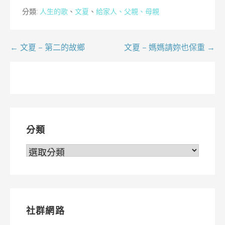
分類:
人生的歌
、
文夏
、
給家人、父親、母親
文
← 文夏 – 第二的故鄉
文夏 – 媽媽請妳也保重 →
章
導
覽
分類
分
類
社群網路