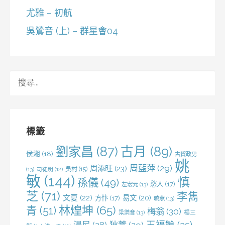
尤雅 – 初航
吳鶯音 (上) – 群星會04
搜
尋
關
鍵
字:
標籤
劉家昌
(87)
古月
(89)
侯湘
(18)
古賀政男
姚
周藍萍
(29)
周添旺
(23)
吳村
(15)
(13)
司徒明
(12)
敏
(144)
慎
孫儀
(49)
愁人
(17)
左宏元
(13)
芝
(71)
李雋
文夏
(22)
易文
(20)
方忭
(17)
曉燕
(13)
林煌坤
(65)
青
(51)
梅翁
(30)
梁樂音
(13)
楊三
王福齡
(35)
湯尼
(28)
狄薏
(29)