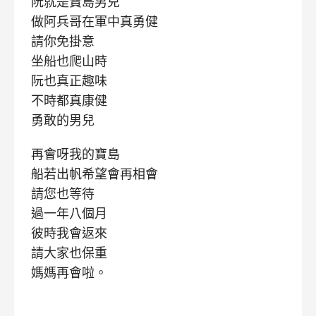
阮就是寶島男兒
做阿兵哥在軍中真勇健
請你免掛意
坐船也爬山時
阮也真正趣味
不時都真康健
勇敢的男兒
再會呀我的寶島
船若出帆希望會再相會
請您也等待
過一年八個月
彼時我會返來
請大家也保重
媽媽再會啦。