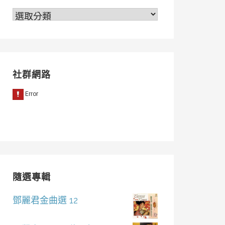
分
類
社群網路
隨選專輯
鄧麗君金曲選 12