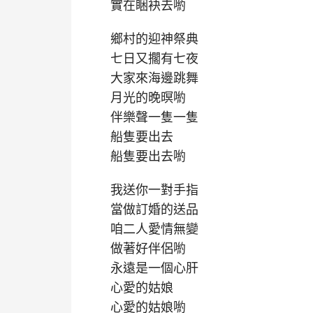
實在睏袂去喲
鄉村的迎神祭典
七日又擱有七夜
大家來海邊跳舞
月光的晚暝喲
伴樂聲一隻一隻
船隻要出去
船隻要出去喲
我送你一對手指
當做訂婚的送品
咱二人愛情無變
做著好伴侶喲
永遠是一個心肝
心愛的姑娘
心愛的姑娘喲