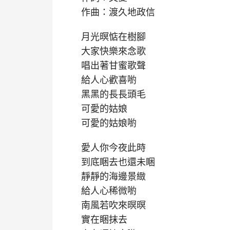
作曲：渡久地政信
月光暝惦在樹腳
大家快樂來念歌
唱出著甘蜜歌聲
給人心歡喜喲
黑黑的長長頭毛
可愛的姑娘
可愛的姑娘喲
愛人你今夜此時
到底睏去也還未睏
靜靜的海邊景緻
給人心稀微喲
南風若吹來暝暝
實在睏抹去