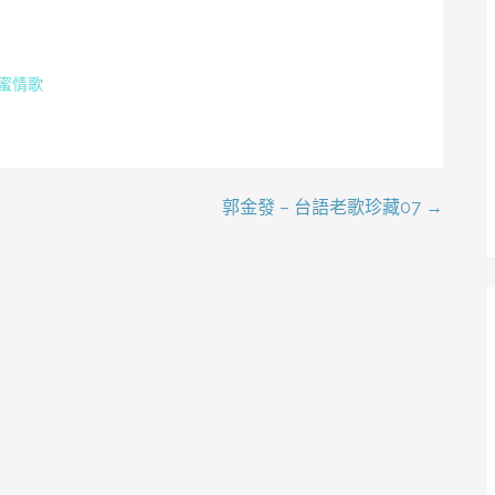
蜜情歌
郭金發 – 台語老歌珍藏07 →