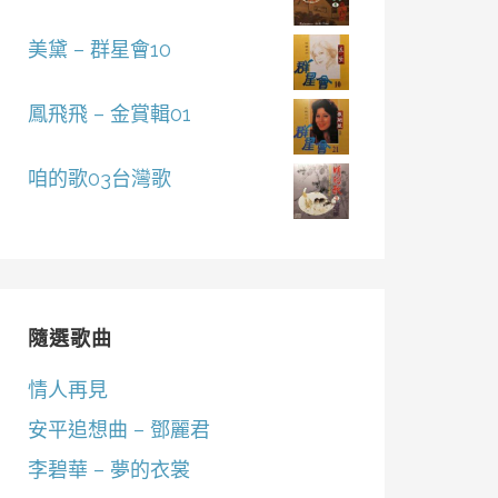
美黛 – 群星會10
鳳飛飛 – 金賞輯01
咱的歌03台灣歌
隨選歌曲
情人再見
安平追想曲 – 鄧麗君
李碧華 – 夢的衣裳