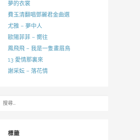
夢的衣裳
費玉清翻唱鄧麗君金曲選
尤雅 – 夢中人
歐陽菲菲 – 嚮往
鳳飛飛 – 我是一隻畫眉鳥
13 愛情那裏來
謝采妘 – 落花情
搜
尋
關
鍵
字:
標籤