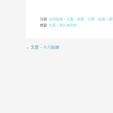
分類:
台語歌曲
、
文夏
、
求婚、訂婚、結婚
、
甜
標籤:
文夏
、
渡久地政信
← 文夏 – 十八姑娘
文
章
導
覽