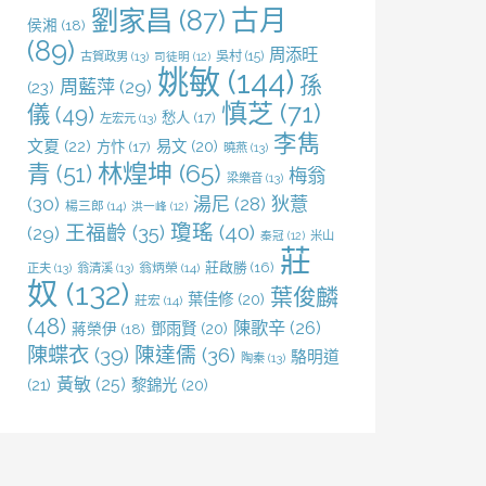
劉家昌
(87)
古月
侯湘
(18)
(89)
周添旺
吳村
(15)
古賀政男
(13)
司徒明
(12)
姚敏
(144)
孫
周藍萍
(29)
(23)
慎芝
(71)
儀
(49)
愁人
(17)
左宏元
(13)
李雋
文夏
(22)
易文
(20)
方忭
(17)
曉燕
(13)
林煌坤
(65)
青
(51)
梅翁
梁樂音
(13)
(30)
湯尼
(28)
狄薏
楊三郎
(14)
洪一峰
(12)
王福齡
(35)
瓊瑤
(40)
(29)
米山
秦冠
(12)
莊
莊啟勝
(16)
正夫
(13)
翁清溪
(13)
翁炳榮
(14)
奴
(132)
葉俊麟
葉佳修
(20)
莊宏
(14)
(48)
陳歌辛
(26)
鄧雨賢
(20)
蔣榮伊
(18)
陳蝶衣
(39)
陳達儒
(36)
駱明道
陶秦
(13)
黃敏
(25)
(21)
黎錦光
(20)