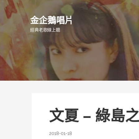
跳
至
金企鵝唱片
主
要
經典老歌線上聽
內
容
文夏 – 綠島
2018-01-18