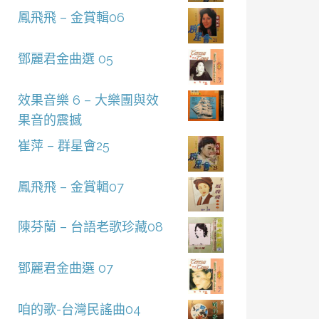
鳳飛飛 – 金賞輯06
鄧麗君金曲選 05
效果音樂 6 – 大樂團與效
果音的震撼
崔萍 – 群星會25
鳳飛飛 – 金賞輯07
陳芬蘭 – 台語老歌珍藏08
鄧麗君金曲選 07
咱的歌-台灣民謠曲04