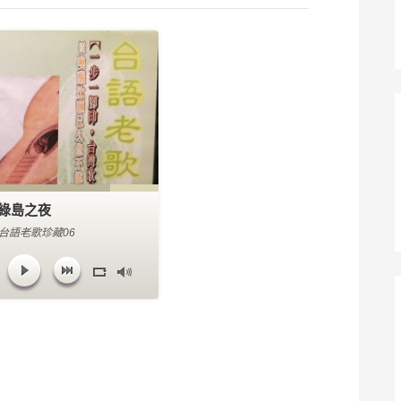
綠島之夜
 台語老歌珍藏06