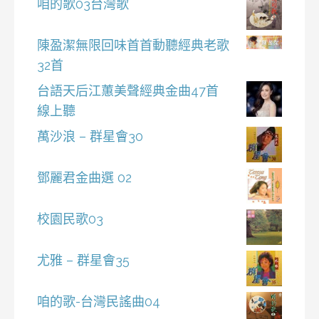
咱的歌03台灣歌
陳盈潔無限回味首首動聽經典老歌
32首
台語天后江蕙美聲經典金曲47首
線上聽
萬沙浪 – 群星會30
鄧麗君金曲選 02
校園民歌03
尤雅 – 群星會35
咱的歌-台灣民謠曲04