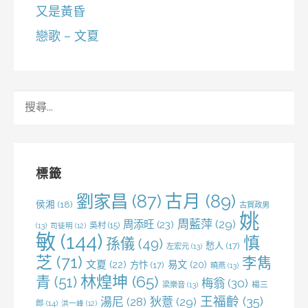
又是黃昏
戀歌 – 文夏
搜
尋
關
鍵
字:
標籤
劉家昌
(87)
古月
(89)
侯湘
(18)
古賀政男
姚
周藍萍
(29)
周添旺
(23)
吳村
(15)
(13)
司徒明
(12)
敏
(144)
慎
孫儀
(49)
愁人
(17)
左宏元
(13)
芝
(71)
李雋
文夏
(22)
易文
(20)
方忭
(17)
曉燕
(13)
林煌坤
(65)
青
(51)
梅翁
(30)
梁樂音
(13)
楊三
王福齡
(35)
湯尼
(28)
狄薏
(29)
郎
(14)
洪一峰
(12)