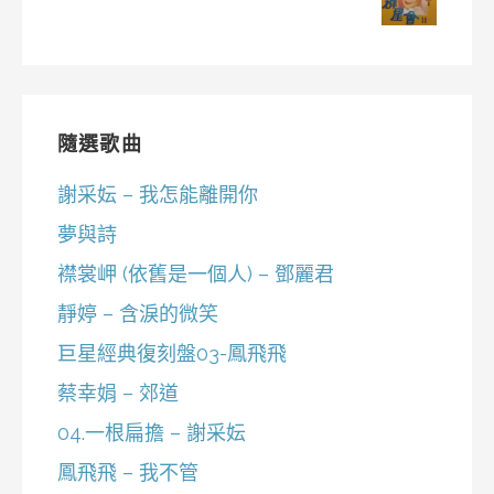
隨選歌曲
謝采妘 – 我怎能離開你
夢與詩
襟裳岬 (依舊是一個人) – 鄧麗君
靜婷 – 含淚的微笑
巨星經典復刻盤03-鳳飛飛
蔡幸娟 – 郊道
04.一根扁擔 – 謝采妘
鳳飛飛 – 我不管