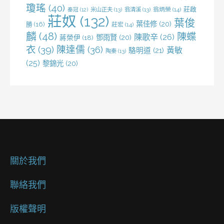
瓊瑤
(40)
莊啟
米山正夫
(13)
翁清溪
(13)
翁炳榮
(14)
秦冠
(12)
莊奴
(132)
葉俊
葉佳修
(20)
勝
(16)
莊宏
(14)
麟
(48)
陳蝶
陳歌辛
(26)
鄧雨賢
(20)
蔣榮伊
(18)
衣
(39)
陳達儒
(36)
黃敏
駱明道
(21)
陶秦
(13)
(25)
黎錦光
(20)
關於我們
聯絡我們
版權聲明