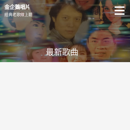
跳
金企鵝唱片
至
經典老歌線上聽
主
要
內
容
最新歌曲