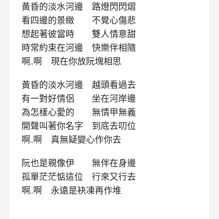
黃昏的淡水河邊 路燈閃閃熠
看四邊的景緻 不覺心傷悲
想起著彼當時 雙人情意甜
時常約束在河邊 快樂伴相隨
啊..啊 現在你放阮塊相思
黃昏的淡水河邊 越頭看過去
有一對好情侶 坐在河岸邊
為怎樣心愛的 無情甲無義
開聲叫著你名字 到底去叨位
啊..啊 真無疑變心作你去
阮也是親像伊 無伴在身邊
孤單茫茫惦這位 行來又行去
啊..啊 永遠是袂凍再作堆