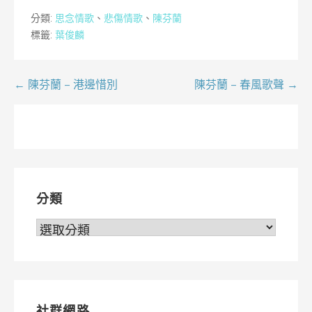
分類:
思念情歌
、
悲傷情歌
、
陳芬蘭
標籤:
葉俊麟
文
← 陳芬蘭 – 港邊惜別
陳芬蘭 – 春風歌聲 →
章
導
覽
分類
分
類
社群網路