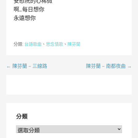
安慰阮的心稀微
啊….每日想你
永遠想你
分類:
台語歌曲
、
思念情歌
、
陳芬蘭
文
← 陳芬蘭 – 三線路
陳芬蘭 – 南都夜曲 →
章
導
覽
分類
分
類