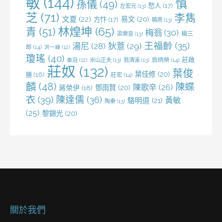
敏
(144)
慎
孫儀
(49)
愁人
(17)
左宏元
(13)
芝
(71)
李雋
文夏
(22)
易文
(20)
方忭
(17)
曉燕
(13)
林煌坤
(65)
青
(51)
梅翁
(30)
梁樂音
(13)
楊三
王福齡
(35)
湯尼
(28)
狄薏
(29)
郎
(14)
洪一峰
(12)
瓊瑤
(40)
莊啟
米山正夫
(13)
翁清溪
(13)
翁炳榮
(14)
秦冠
(12)
莊奴
(132)
葉俊
葉佳修
(20)
勝
(16)
莊宏
(14)
麟
(48)
陳蝶
陳歌辛
(26)
鄧雨賢
(20)
蔣榮伊
(18)
衣
(39)
陳達儒
(36)
黃敏
駱明道
(21)
陶秦
(13)
(25)
黎錦光
(20)
關於我們