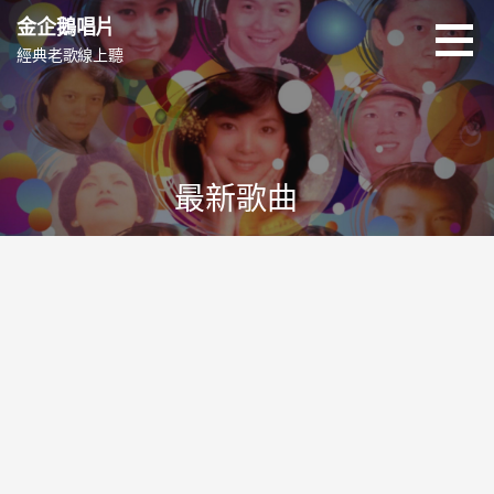
跳
金企鵝唱片
至
經典老歌線上聽
主
要
內
容
最新歌曲