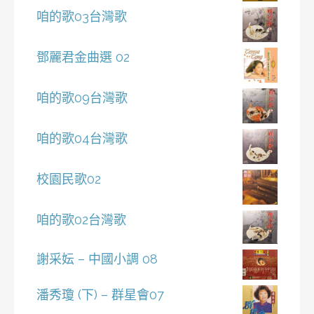
咱的歌03台灣歌
鄧麗君金曲選 02
咱的歌09台灣歌
咱的歌04台灣歌
校園民歌02
咱的歌02台灣歌
謝采妘 – 中國小調 08
潘秀瓊 (下) – 群星會07