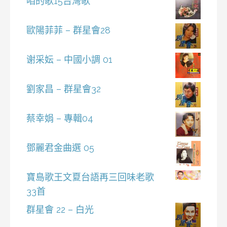
咱的歌15台灣歌
歐陽菲菲 – 群星會28
谢采妘 – 中國小調 01
劉家昌 – 群星會32
蔡幸娟 – 專輯04
鄧麗君金曲選 05
寶島歌王文夏台語再三回味老歌
33首
群星會 22 – 白光