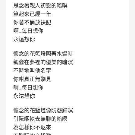
思念著親人初戀的暗暝
算起來已經一年
你著不倘放袂記
啊….每日想你
永遠想你
懷念的花籃燈照著水邊時
親像在夢裡的優美的暗暝
不時地叫他名字
你咁真正無聽見
啊….每日想你
永遠想你
懷念的花籃燈像阮怨歸暝
引阮睏袂去無聊的暗暝
為怎樣你不返來