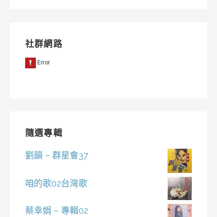
社群網路
隨選專輯
劉韻 – 群星會37
咱的歌02台灣歌
蔡幸娟 – 專輯02