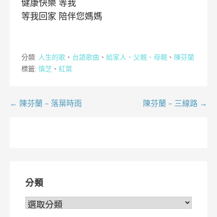
健康快樂 等我
等我回家 陪伴您媽媽
分類:
人生的歌
、
台語歌曲
、
給家人、父親、母親
、
陳芬蘭
標籤:
慎芝
、
紅葉
文
← 陳芬蘭 – 落葉時雨
陳芬蘭 – 三線路 →
章
導
覽
分類
分
類