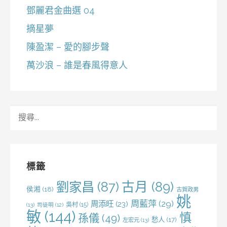
鄧麗君金曲選 04
摘星夢
陳盈潔 – 愛的腳步聲
萬沙浪 – 誰是春風得意人
搜
尋
關
鍵
字:
標籤
劉家昌
(87)
古月
(89)
侯湘
(18)
古賀政男
姚
周藍萍
(29)
周添旺
(23)
吳村
(15)
(13)
司徒明
(12)
敏
(144)
慎
孫儀
(49)
愁人
(17)
左宏元
(13)