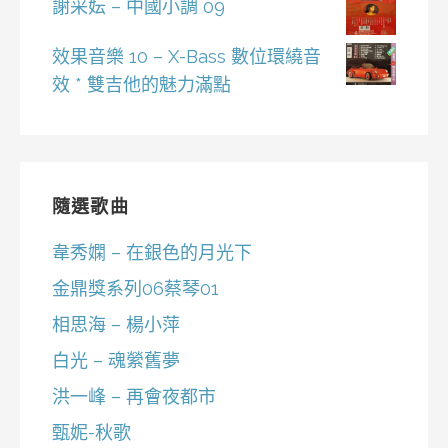
謝采妘 – 中國小調 09
效果音樂 10 – X-Bass 數位環繞音
效 * 雙吉他的魅力滿點
隨選歌曲
韋秀嫻 – 在銀色的月光下
金鼎獎系列06蔡琴01
相思海 – 楊小萍
白光 – 魂縈舊夢
洪一峰 – 再會夜都市
甄妮-秋歌