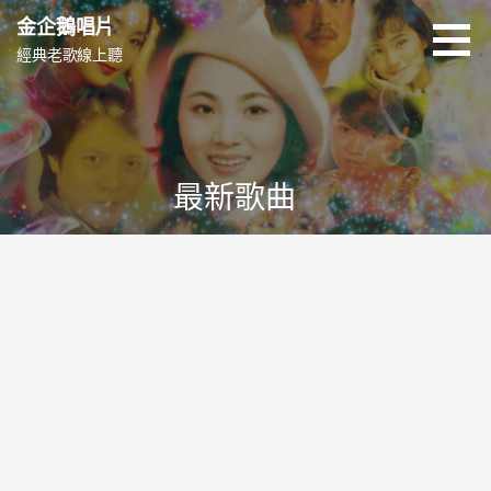
跳
金企鵝唱片
至
經典老歌線上聽
主
要
內
容
最新歌曲