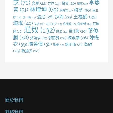
芝
(71)
李雋
文夏
(22)
易文
(20)
方忭
(17)
曉燕
(13)
林煌坤
(65)
青
(51)
梅翁
(30)
梁樂音
(13)
楊三
王福齡
(35)
湯尼
(28)
狄薏
(29)
郎
(14)
洪一峰
(12)
瓊瑤
(40)
莊啟
米山正夫
(13)
翁清溪
(13)
翁炳榮
(14)
秦冠
(12)
莊奴
(132)
葉俊
葉佳修
(20)
勝
(16)
莊宏
(14)
麟
(48)
陳蝶
陳歌辛
(26)
鄧雨賢
(20)
蔣榮伊
(18)
衣
(39)
陳達儒
(36)
黃敏
駱明道
(21)
陶秦
(13)
(25)
黎錦光
(20)
關於我們
聯絡我們