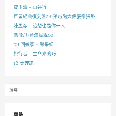
費玉清 – 山谷行
巨星經典復刻盤28-孫越陶大偉張帝張魁
陳盈潔 – 洽想也是你一人
鳳飛飛-台灣民謠02
08 回娘家 – 謝采妘
旅行者 – 生命來的巧
18 莫奔跑
搜
尋
關
鍵
字:
標籤