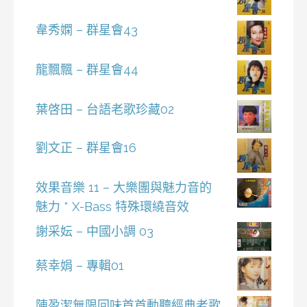
韋秀嫻 – 群星會43
龍飄飄 – 群星會44
葉啓田 – 台語老歌珍藏02
劉文正 – 群星會16
效果音樂 11 – 大樂團與魅力音的
魅力 * X-Bass 特殊環繞音效
謝采妘 – 中國小調 03
蔡幸娟 – 專輯01
陳盈潔無限回味首首動聽經典老歌