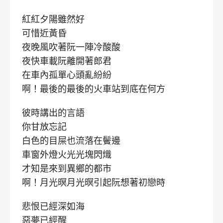
紅紅夕陽雖然好
可惜近黃昏
夜晚風吹著阮一陣冷酸酸
夜快車載阮離開著郎君
在車內孤單心頭亂紛紛
啊！最後的最後的火車站到底在何方
彼時講出的言語
你甘放忘記
白色的目屎也流落在鬢邊
車窗外燈火光光塊閃熾
才知是來到異鄉的都市
啊！月光暝月光暝引起阮想著初戀時
悲恨已經深如海
惡夢已經醒