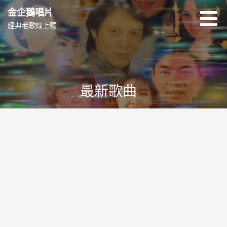
跳
金企鵝唱片
至
經典老歌線上聽
主
要
內
容
最新歌曲