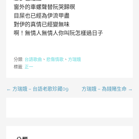
窗外的車螺聲替阮哭歸暝
目屎也已經為伊流甲盡
對伊的真情已經變無味
啊！無情人無情人你叫阮怎樣過日子
分類:
台語歌曲
、
悲傷情歌
、
方瑞娥
標籤:
正一
文
← 方瑞娥 – 台語老歌珍藏09
方瑞娥 – 為錢賭生命 →
章
導
覽