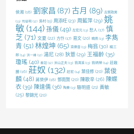
劉家昌
(87)
古月
(89)
侯湘
(18)
古賀政男
姚
周藍萍
(29)
周添旺
(23)
吳村
(15)
(13)
司徒明
(12)
敏
(144)
慎
孫儀
(49)
愁人
(17)
左宏元
(13)
芝
(71)
李雋
文夏
(22)
易文
(20)
方忭
(17)
曉燕
(13)
林煌坤
(65)
青
(51)
梅翁
(30)
梁樂音
(13)
楊三
王福齡
(35)
湯尼
(28)
狄薏
(29)
郎
(14)
洪一峰
(12)
瓊瑤
(40)
莊啟
米山正夫
(13)
翁清溪
(13)
翁炳榮
(14)
秦冠
(12)
莊奴
(132)
葉俊
葉佳修
(20)
勝
(16)
莊宏
(14)
麟
(48)
陳蝶
陳歌辛
(26)
鄧雨賢
(20)
蔣榮伊
(18)
衣
(39)
陳達儒
(36)
黃敏
駱明道
(21)
陶秦
(13)
(25)
黎錦光
(20)