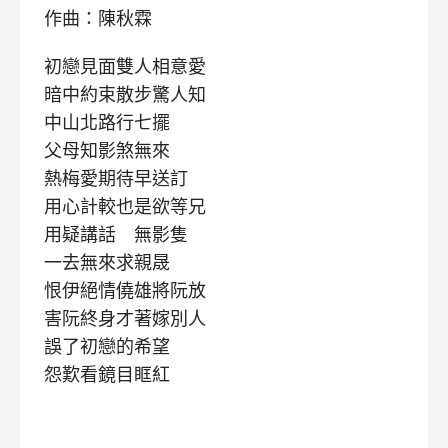
作曲：陳秋霖
初戀見面雙人相意愛
暗中約束散步驚人知
中山北路行七擺
父母知影煞無來
熱梅愛期待早送訂
用心計較也是欲等兄
用疑講話 無影隻
一去無來求親晟
恨伊絕情僥雄將阮放
害阮終身才著嫁別人
誤了初戀的希望
怨歎看鏡目眶紅