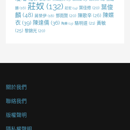
莊奴
(132)
葉俊
葉佳修
(20)
勝
(16)
莊宏
(14)
麟
(48)
陳蝶
陳歌辛
(26)
鄧雨賢
(20)
蔣榮伊
(18)
衣
(39)
陳達儒
(36)
黃敏
駱明道
(21)
陶秦
(13)
(25)
黎錦光
(20)
關於我們
聯絡我們
版權聲明
隱私權聲明