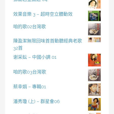
效果音樂 3 – 超時空立體動效
咱的歌02台灣歌
陳盈潔無限回味首首動聽經典老歌
32首
谢采妘 – 中國小調 01
咱的歌03台灣歌
蔡幸娟 – 專輯01
潘秀瓊 (上) – 群星會06