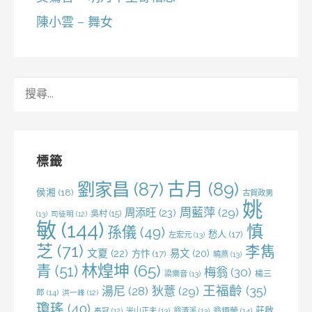
陳小雲 – 舞女
搜
尋
關
鍵
字:
標籤
劉家昌
(87)
古月
(89)
侯湘
(18)
古賀政男
姚
周藍萍
(29)
周添旺
(23)
吳村
(15)
(13)
司徒明
(12)
敏
(144)
慎
孫儀
(49)
愁人
(17)
左宏元
(13)
芝
(71)
李雋
文夏
(22)
易文
(20)
方忭
(17)
曉燕
(13)
林煌坤
(65)
青
(51)
梅翁
(30)
梁樂音
(13)
楊三
王福齡
(35)
湯尼
(28)
狄薏
(29)
郎
(14)
洪一峰
(12)
瓊瑤
(40)
莊啟
米山正夫
(13)
翁清溪
(13)
翁炳榮
(14)
秦冠
(12)