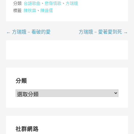
分類:
台語歌曲
、
悲傷情歌
、
方瑞娥
標籤:
陳秋霖
、
陳達儒
文
← 方瑞娥 – 看破的愛
方瑞娥 – 愛著愛到死 →
章
導
覽
分類
分
類
社群網路