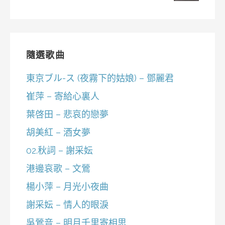
隨選歌曲
東京ブル-ス (夜霧下的姑娘) – 鄧麗君
崔萍 – 寄給心裏人
葉啓田 – 悲哀的戀夢
胡美紅 – 酒女夢
02.秋詞 – 謝采妘
港邊哀歌 – 文鶯
楊小萍 – 月光小夜曲
謝采妘 – 情人的眼淚
吳鶯音 – 明月千里寄相思