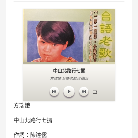
中山北路行七擺
方瑞娥 台語老歌珍藏09
方瑞娥
中山北路行七擺
作詞：陳達儒